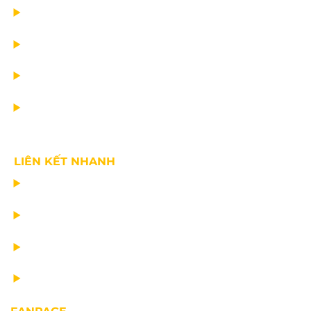
DỰ ÁN
DỊCH VỤ
TIN CÔNG TY
VỀ CHÚNG TÔI
LIÊN KẾT NHANH
CHẾ TẠO THIẾT BỊ NÂNG
TƯ VẤN THIẾT KẾ
VẬN CHUYỂN VÀ LẮP ĐẶT
BẢO DƯỠNG THIẾT BỊ NÂNG