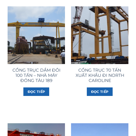
CỔNG TRỤC DẦM ĐÔI
CỔNG TRỤC 70 TẤN
100 TẤN – NHÀ MÁY
XUẤT KHẨU ĐI NORTH
ĐÓNG TÀU 189
CAROLINE
ĐỌC TIẾP
ĐỌC TIẾP