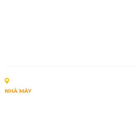
NHÀ MÁY
Địa chỉ: Lô A1, Khu công nghiệp Phúc Điền, xã Mao
Điền, Thành phố Hải Phòng, Việt Nam
SĐT: +84.2203.545.002