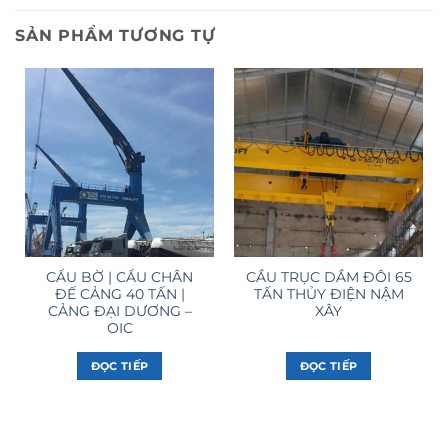
SẢN PHẨM TƯƠNG TỰ
CẨU BỜ | CẨU CHÂN
CẦU TRỤC DẦM ĐÔI 65
ĐẾ CẢNG 40 TẤN |
TẤN THỦY ĐIỆN NẬM
CẢNG ĐẠI DƯƠNG –
XÂY
OIC
ĐỌC TIẾP
ĐỌC TIẾP