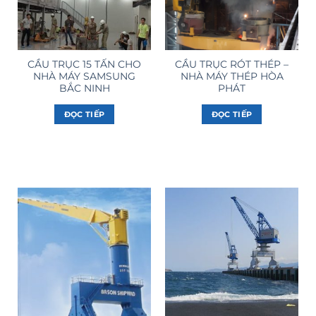
CẦU TRỤC 15 TẤN CHO
CẦU TRỤC RÓT THÉP –
NHÀ MÁY SAMSUNG
NHÀ MÁY THÉP HÒA
BẮC NINH
PHÁT
ĐỌC TIẾP
ĐỌC TIẾP