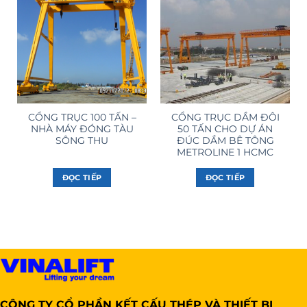
CỔNG TRỤC 100 TẤN –
CỔNG TRỤC DẦM ĐÔI
NHÀ MÁY ĐÓNG TÀU
50 TẤN CHO DỰ ÁN
SÔNG THU
ĐÚC DẦM BÊ TÔNG
METROLINE 1 HCMC
ĐỌC TIẾP
ĐỌC TIẾP
CÔNG TY CỔ PHẦN KẾT CẤU THÉP VÀ THIẾT BỊ