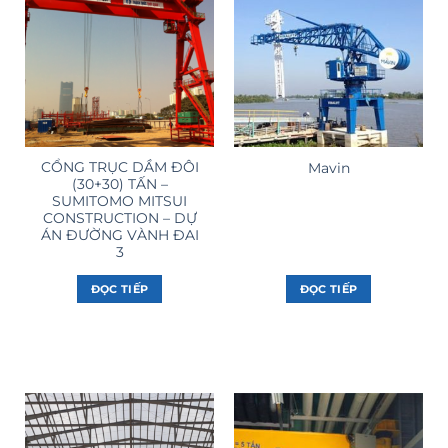
CỔNG TRỤC DẦM ĐÔI
Mavin
(30+30) TẤN –
SUMITOMO MITSUI
CONSTRUCTION – DỰ
ÁN ĐƯỜNG VÀNH ĐAI
3
ĐỌC TIẾP
ĐỌC TIẾP