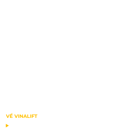
Fax: +84.2203.545.002
VỀ VINALIFT
TRANG CHỦ