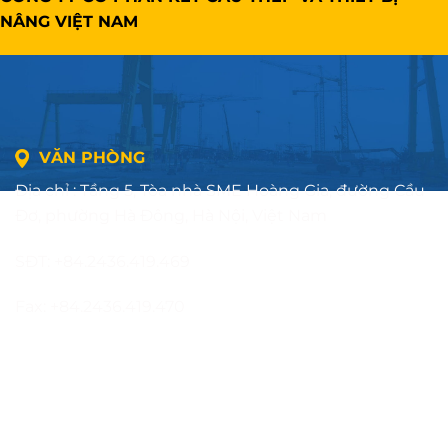
NÂNG VIỆT NAM
VĂN PHÒNG
Địa chỉ : Tầng 5, Tòa nhà SME Hoàng Gia, đường Cầu
Đơ, phường Hà Đông, Hà Nội, Việt Nam
SĐT: +84.2436.419.469
Fax: +84.2436.419.470