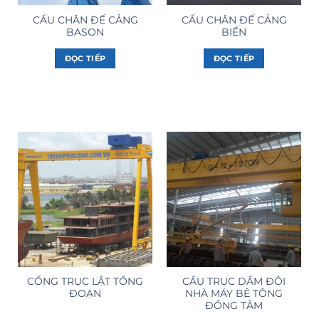
CẨU CHÂN ĐẾ CẢNG
CẨU CHÂN ĐẾ CẢNG
BASON
BIỂN
ĐỌC TIẾP
ĐỌC TIẾP
CỔNG TRỤC LẬT TỔNG
CẦU TRỤC DẦM ĐÔI
ĐOẠN
NHÀ MÁY BÊ TÔNG
ĐỒNG TÂM