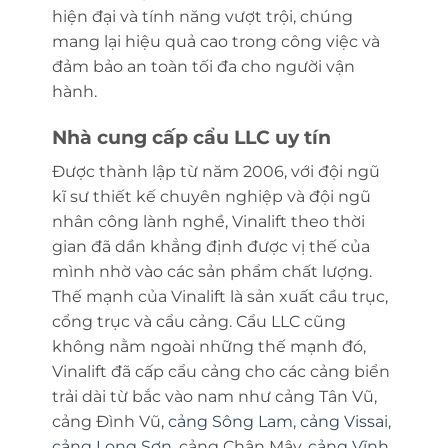
hiện đại và tính năng vượt trội, chúng
mang lại hiệu quả cao trong công việc và
đảm bảo an toàn tối đa cho người vận
hành.
Nhà cung cấp cẩu LLC uy tín
Được thành lập từ năm 2006, với đội ngũ
kĩ sư thiết kế chuyên nghiệp và đội ngũ
nhân công lành nghề, Vinalift theo thời
gian đã dần khẳng định được vị thế của
mình nhờ vào các sản phẩm chất lượng.
Thế mạnh của Vinalift là sản xuất cầu trục,
cổng trục và cẩu cảng. Cẩu LLC cũng
không nằm ngoài những thế mạnh đó,
Vinalift đã cấp cẩu cảng cho các cảng biển
trải dài từ bắc vào nam như cảng Tân Vũ,
cảng Đình Vũ,
cảng Sông Lam
,
cảng Vissai
,
cảng Long Sơn
, cảng Chân Mây,
cảng Vĩnh