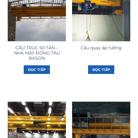
CẦU TRỤC 50 TẤN –
Cẩu quay áp tường
NHÀ MÁY ĐÓNG TÀU
BASON
ĐỌC TIẾP
ĐỌC TIẾP