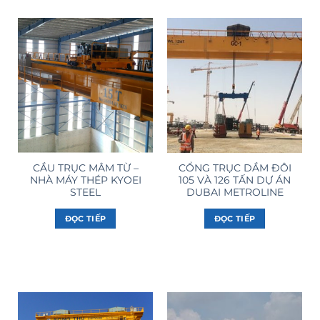
CẦU TRỤC MÂM TỪ –
CỔNG TRỤC DẦM ĐÔI
NHÀ MÁY THÉP KYOEI
105 VÀ 126 TẤN DỰ ÁN
STEEL
DUBAI METROLINE
ĐỌC TIẾP
ĐỌC TIẾP