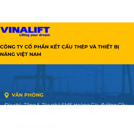
CÔNG TY CỔ PHẦN KẾT CẤU THÉP VÀ THIẾT BỊ
NÂNG VIỆT NAM
VĂN PHÒNG
Địa chỉ : Tầng 5, Tòa nhà SME Hoàng Gia, đường Cầu
Đơ, phường Hà Đông, Hà Nội, Việt Nam
SĐT: +84.2436.419.469