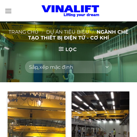
Bỏ
qua
nội
dung
TRANG CHỦ
/
DỰ ÁN TIÊU BIỂU
/
NGÀNH CHẾ
TẠO THIẾT BỊ ĐIỆN TỬ - CƠ KHÍ
LỌC