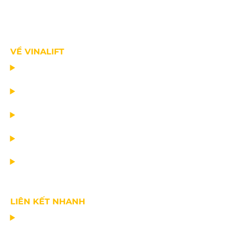
VỀ VINALIFT
TRANG CHỦ
DỰ ÁN
DỊCH VỤ
TIN CÔNG TY
VỀ CHÚNG TÔI
LIÊN KẾT NHANH
CHẾ TẠO THIẾT BỊ NÂNG