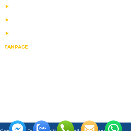
TƯ VẤN THIẾT KẾ
VẬN CHUYỂN VÀ LẮP ĐẶT
BẢO DƯỠNG THIẾT BỊ NÂNG
FANPAGE