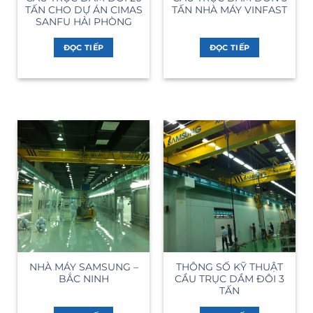
TẤN CHO DỰ ÁN CIMAS
TẤN NHÀ MÁY VINFAST
SANFU HẢI PHÒNG
ĐỌC TIẾP
ĐỌC TIẾP
NHÀ MÁY SAMSUNG –
THÔNG SỐ KỸ THUẬT
BẮC NINH
CẦU TRỤC DẦM ĐÔI 3
TẤN