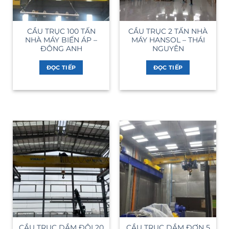
CẦU TRỤC 100 TẤN
CẦU TRỤC 2 TẤN NHÀ
NHÀ MÁY BIẾN ÁP –
MÁY HANSOL – THÁI
ĐÔNG ANH
NGUYÊN
ĐỌC TIẾP
ĐỌC TIẾP
CẦU TRỤC DẦM ĐÔI 20
CẦU TRỤC DẦM ĐƠN 5