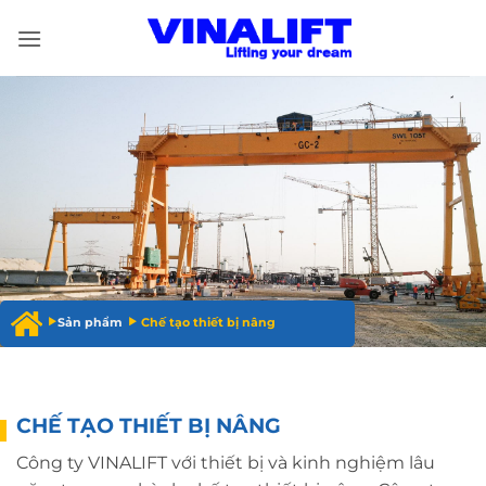
Bỏ
qua
nội
dung
Sản phẩm
Chế tạo thiết bị nâng
CHẾ TẠO THIẾT BỊ NÂNG
Công ty VINALIFT với thiết bị và kinh nghiệm lâu