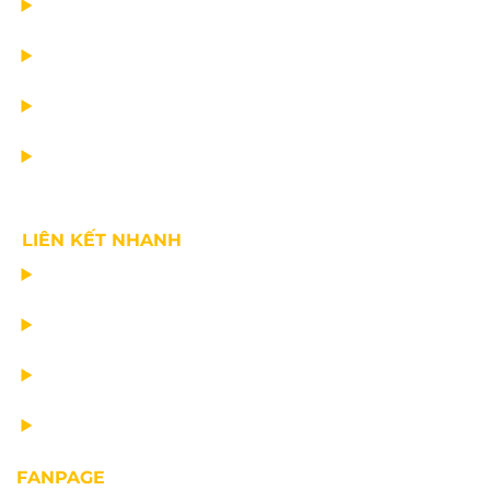
DỰ ÁN
DỊCH VỤ
TIN CÔNG TY
VỀ CHÚNG TÔI
LIÊN KẾT NHANH
CHẾ TẠO THIẾT BỊ NÂNG
TƯ VẤN THIẾT KẾ
VẬN CHUYỂN VÀ LẮP ĐẶT
BẢO DƯỠNG THIẾT BỊ NÂNG
FANPAGE