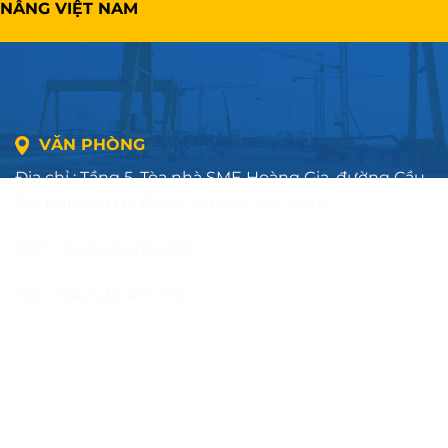
NÂNG VIỆT NAM
VĂN PHÒNG
Địa chỉ : Tầng 5, Tòa nhà SME Hoàng Gia, đường Cầu
Đơ, phường Hà Đông, Hà Nội, Việt Nam
SĐT: +84.2436.419.469
Fax: +84.2436.419.470