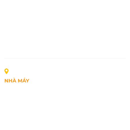
NHÀ MÁY
Địa chỉ: Lô A1, Khu công nghiệp Phúc Điền, xã Mao
Điền, Thành phố Hải Phòng, Việt Nam
SĐT: +84.2203.545.002
Fax: +84.2203.545.002