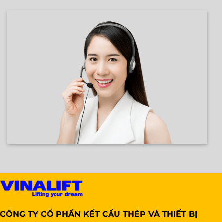
CÔNG TY CỔ PHẦN KẾT CẤU THÉP VÀ THIẾT BỊ