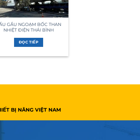
ẨU GẦU NGOẠM BỐC THAN
NHIỆT ĐIỆN THÁI BÌNH
ĐỌC TIẾP
IẾT BỊ NÂNG VIỆT NAM