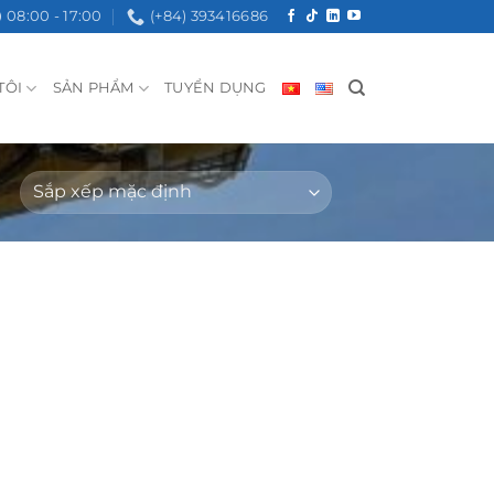
08:00 - 17:00
(+84) 393416686
TÔI
SẢN PHẨM
TUYỂN DỤNG