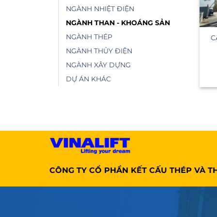
NGÀNH NHIỆT ĐIỆN
NGÀNH THAN - KHOÁNG SẢN
NGÀNH THÉP
C
NGÀNH THỦY ĐIỆN
NGÀNH XÂY DỰNG
DỰ ÁN KHÁC
CÔNG TY CỔ PHẦN KẾT CẤU THÉP VÀ TH