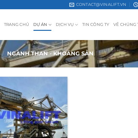
CONTACT@VINALIFT.VN
TRANG CHỦ
DỰ ÁN
DỊCH VỤ
TIN CÔNG TY
VỀ CHÚNG 
/
NGÀNH THAN - KHOÁNG SẢN