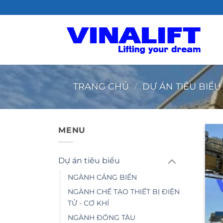
Bỏ
qua
nội
dung
TRANG CHỦ
/
DỰ ÁN TIÊU BIỂU
MENU
Dự án tiêu biểu
NGÀNH CẢNG BIỂN
NGÀNH CHẾ TẠO THIẾT BỊ ĐIỆN
TỬ - CƠ KHÍ
NGÀNH ĐÓNG TÀU