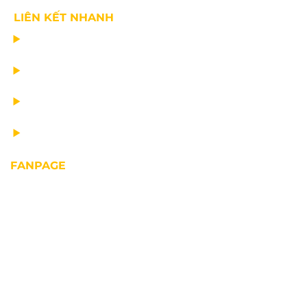
LIÊN KẾT NHANH
CHẾ TẠO THIẾT BỊ NÂNG
TƯ VẤN THIẾT KẾ
VẬN CHUYỂN VÀ LẮP ĐẶT
BẢO DƯỠNG THIẾT BỊ NÂNG
FANPAGE