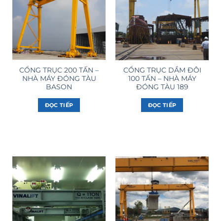
CỔNG TRỤC 200 TẤN –
CỔNG TRỤC DẦM ĐÔI
NHÀ MÁY ĐÓNG TÀU
100 TẤN – NHÀ MÁY
BASON
ĐÓNG TÀU 189
ĐỌC TIẾP
ĐỌC TIẾP