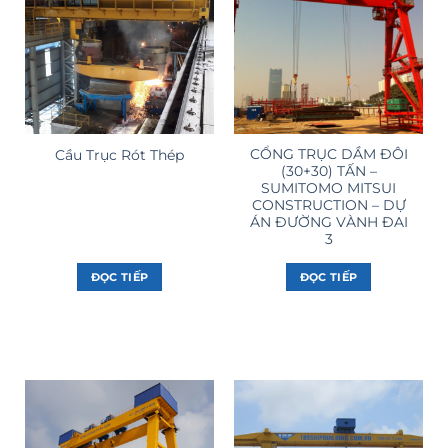
CỔNG TRỤC DẦM ĐÔI
Cầu Trục Rót Thép
(30+30) TẤN –
SUMITOMO MITSUI
CONSTRUCTION – DỰ
ÁN ĐƯỜNG VÀNH ĐAI
3
ĐỌC TIẾP
ĐỌC TIẾP