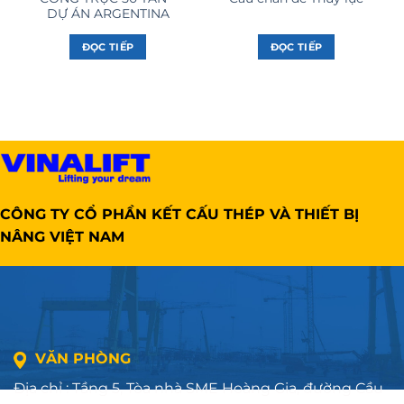
DỰ ÁN ARGENTINA
ĐỌC TIẾP
ĐỌC TIẾP
CÔNG TY CỔ PHẦN KẾT CẤU THÉP VÀ THIẾT BỊ
NÂNG VIỆT NAM
VĂN PHÒNG
Địa chỉ : Tầng 5, Tòa nhà SME Hoàng Gia, đường Cầu