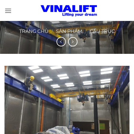
Bỏ
qua
nội
dung
TRANG CHỦ
/
SẢN PHẨM
/
CẦU TRỤC