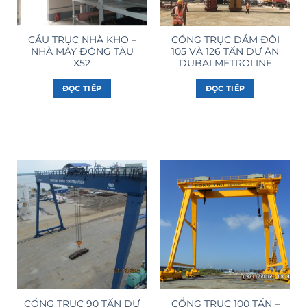
CẦU TRỤC NHÀ KHO –
CỔNG TRỤC DẦM ĐÔI
NHÀ MÁY ĐÓNG TÀU
105 VÀ 126 TẤN DỰ ÁN
X52
DUBAI METROLINE
ĐỌC TIẾP
ĐỌC TIẾP
CỔNG TRỤC 90 TẤN DỰ
CỔNG TRỤC 100 TẤN –