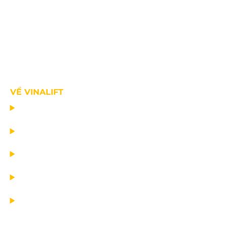
VỀ VINALIFT
TRANG CHỦ
DỰ ÁN
DỊCH VỤ
TIN CÔNG TY
VỀ CHÚNG TÔI