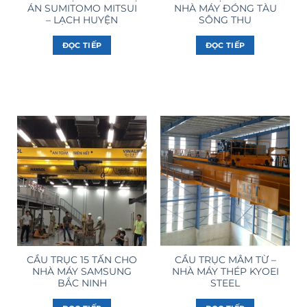
ÁN SUMITOMO MITSUI
NHÀ MÁY ĐÓNG TÀU
– LẠCH HUYỆN
SÔNG THU
ĐỌC TIẾP
ĐỌC TIẾP
CẦU TRỤC 15 TẤN CHO
CẦU TRỤC MÂM TỪ –
NHÀ MÁY SAMSUNG
NHÀ MÁY THÉP KYOEI
BẮC NINH
STEEL