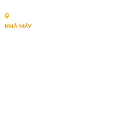
NHÀ MÁY
Địa chỉ: Lô A1, Khu công nghiệp Phúc Điền, xã Mao
Điền, Thành phố Hải Phòng, Việt Nam
SĐT: +84.2203.545.002
Fax: +84.2203.545.002