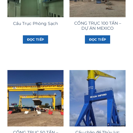
CỔNG TRỤC 100 TẤN –
Cầu Trục Phòng Sạch
DỰ ÁN MEXICO
ĐỌC TIẾP
ĐỌC TIẾP
CỔNG TRỤC 50 TẤN –
Cẩu chân đế Thủy lực