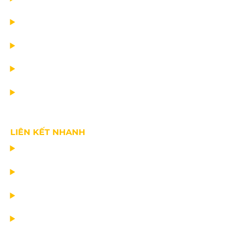
DỰ ÁN
DỊCH VỤ
TIN CÔNG TY
VỀ CHÚNG TÔI
LIÊN KẾT NHANH
CHẾ TẠO THIẾT BỊ NÂNG
TƯ VẤN THIẾT KẾ
VẬN CHUYỂN VÀ LẮP ĐẶT
BẢO DƯỠNG THIẾT BỊ NÂNG