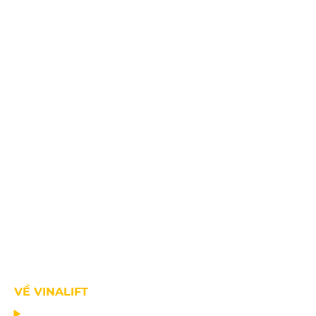
Fax: +84.2203.545.002
VỀ VINALIFT
TRANG CHỦ