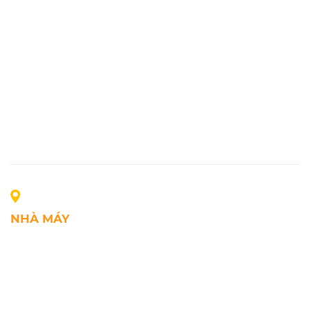
NHÀ MÁY
Địa chỉ: Lô A1, Khu công nghiệp Phúc Điền, xã Mao
Điền, Thành phố Hải Phòng, Việt Nam
SĐT: +84.2203.545.002