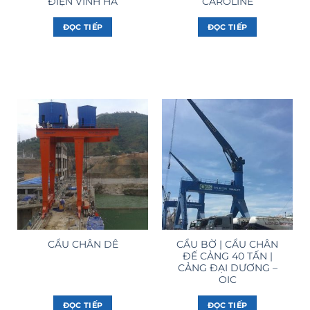
ĐIỆN VĨNH HÀ
CAROLINE
ĐỌC TIẾP
ĐỌC TIẾP
CẨU BỜ | CẨU CHÂN
CẨU CHÂN DÊ
ĐẾ CẢNG 40 TẤN |
CẢNG ĐẠI DƯƠNG –
OIC
ĐỌC TIẾP
ĐỌC TIẾP