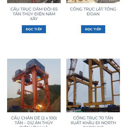
CẦU TRỤC DẦM ĐÔI 65
CỔNG TRỤC LẬT TỔNG
TẤN THỦY ĐIỆN NẬM
ĐOẠN
XÂY
ĐỌC TIẾP
ĐỌC TIẾP
CẨU CHÂN DÊ (2 x 100)
CỔNG TRỤC 70 TẤN
TẤN – DỰ ÁN THỦY
XUẤT KHẨU ĐI NORTH