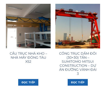
CẦU TRỤC NHÀ KHO –
CỔNG TRỤC DẦM ĐÔI
NHÀ MÁY ĐÓNG TÀU
(30+30) TẤN –
X52
SUMITOMO MITSUI
CONSTRUCTION – DỰ
ÁN ĐƯỜNG VÀNH ĐAI
3
ĐỌC TIẾP
ĐỌC TIẾP