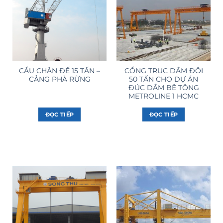
CẨU CHÂN ĐẾ 15 TẤN –
CỔNG TRỤC DẦM ĐÔI
CẢNG PHÀ RỪNG
50 TẤN CHO DỰ ÁN
ĐÚC DẦM BÊ TÔNG
METROLINE 1 HCMC
ĐỌC TIẾP
ĐỌC TIẾP