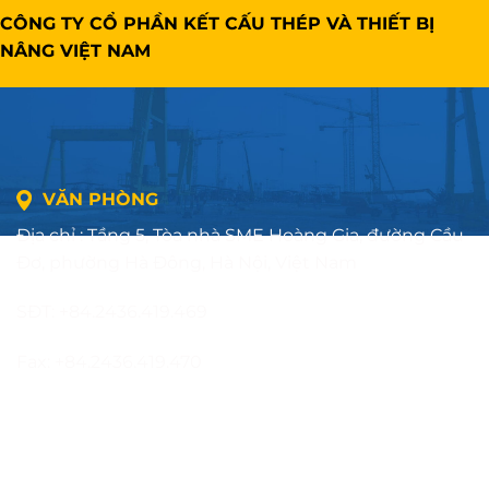
CÔNG TY CỔ PHẦN KẾT CẤU THÉP VÀ THIẾT BỊ
NÂNG VIỆT NAM
VĂN PHÒNG
Địa chỉ : Tầng 5, Tòa nhà SME Hoàng Gia, đường Cầu
Đơ, phường Hà Đông, Hà Nội, Việt Nam
SĐT: +84.2436.419.469
Fax: +84.2436.419.470