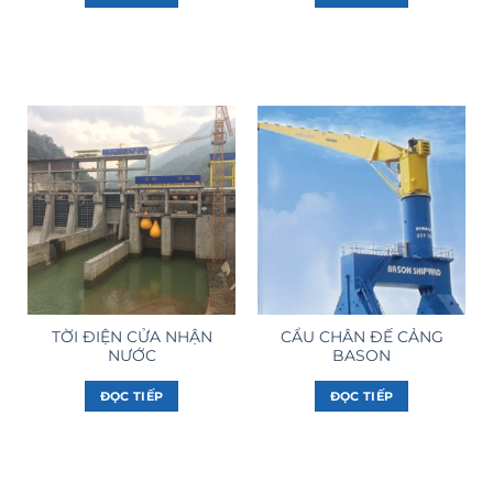
TỜI ĐIỆN CỬA NHẬN
CẨU CHÂN ĐẾ CẢNG
NƯỚC
BASON
ĐỌC TIẾP
ĐỌC TIẾP