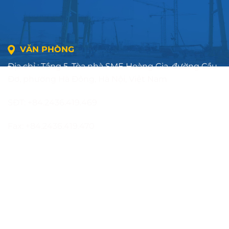
VĂN PHÒNG
Địa chỉ : Tầng 5, Tòa nhà SME Hoàng Gia, đường Cầu
Đơ, phường Hà Đông, Hà Nội, Việt Nam
SĐT: +84.2436.419.469
Fax: +84.2436.419.470