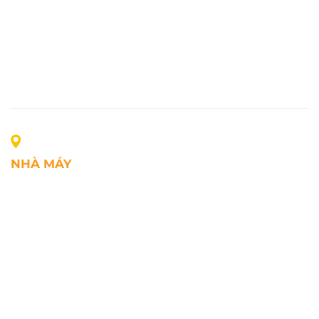
NHÀ MÁY
Địa chỉ: Lô A1, Khu công nghiệp Phúc Điền, xã Mao
Điền, Thành phố Hải Phòng, Việt Nam
SĐT: +84.2203.545.002
Fax: +84.2203.545.002