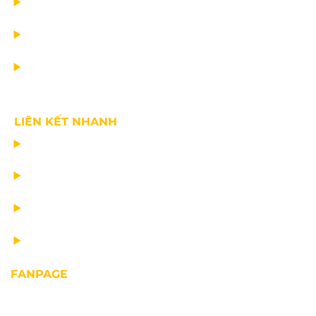
DỊCH VỤ
TIN CÔNG TY
VỀ CHÚNG TÔI
LIÊN KẾT NHANH
CHẾ TẠO THIẾT BỊ NÂNG
TƯ VẤN THIẾT KẾ
VẬN CHUYỂN VÀ LẮP ĐẶT
BẢO DƯỠNG THIẾT BỊ NÂNG
FANPAGE