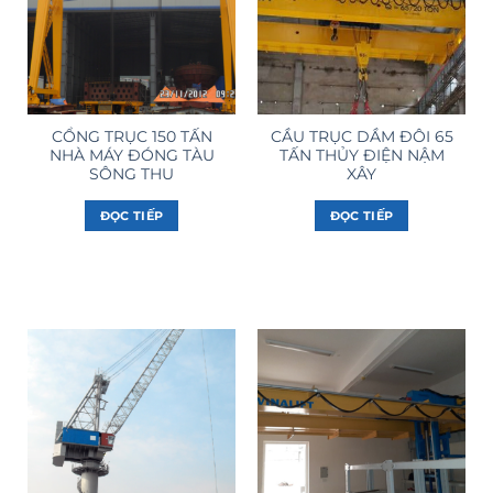
CỔNG TRỤC 150 TẤN
CẦU TRỤC DẦM ĐÔI 65
NHÀ MÁY ĐÓNG TÀU
TẤN THỦY ĐIỆN NẬM
SÔNG THU
XÂY
ĐỌC TIẾP
ĐỌC TIẾP