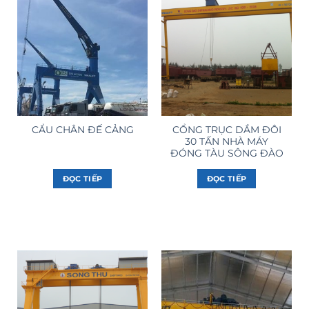
CỔNG TRỤC DẦM ĐÔI
CẨU CHÂN ĐẾ CẢNG
30 TẤN NHÀ MÁY
ĐÓNG TÀU SÔNG ĐÀO
ĐỌC TIẾP
ĐỌC TIẾP