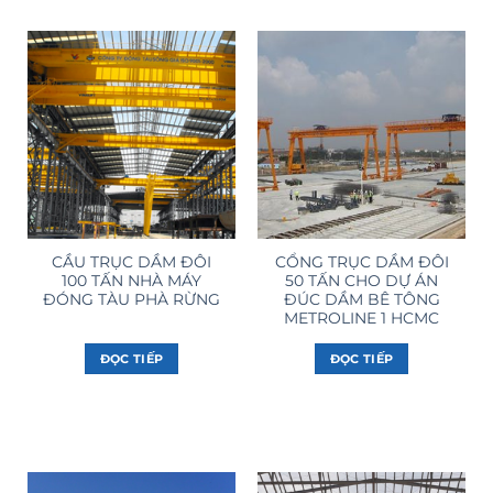
CẦU TRỤC DẦM ĐÔI
CỔNG TRỤC DẦM ĐÔI
100 TẤN NHÀ MÁY
50 TẤN CHO DỰ ÁN
ĐÓNG TÀU PHÀ RỪNG
ĐÚC DẦM BÊ TÔNG
METROLINE 1 HCMC
ĐỌC TIẾP
ĐỌC TIẾP