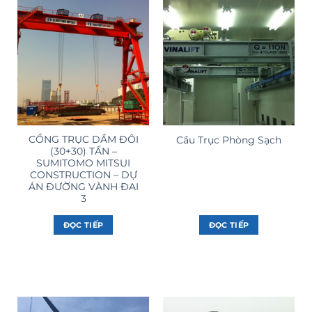
CỔNG TRỤC DẦM ĐÔI
Cầu Trục Phòng Sạch
(30+30) TẤN –
SUMITOMO MITSUI
CONSTRUCTION – DỰ
ÁN ĐƯỜNG VÀNH ĐAI
3
ĐỌC TIẾP
ĐỌC TIẾP