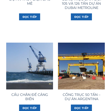
MÊ
105 VÀ 126 TẤN DỰ ÁN
DUBAI METROLINE
ĐỌC TIẾP
ĐỌC TIẾP
CẨU CHÂN ĐẾ CẢNG
CỔNG TRỤC 50 TẤN –
BIỂN
DỰ ÁN ARGENTINA
ĐỌC TIẾP
ĐỌC TIẾP