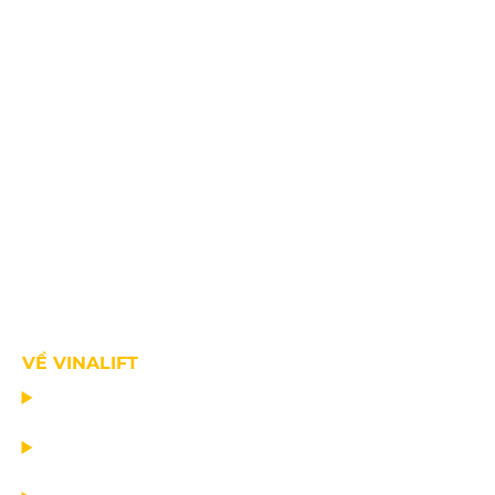
VỀ VINALIFT
TRANG CHỦ
DỰ ÁN