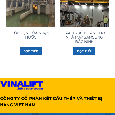
TỜI ĐIỆN CỬA NHẬN
CẦU TRỤC 15 TẤN CHO
NƯỚC
NHÀ MÁY SAMSUNG
BẮC NINH
ĐỌC TIẾP
ĐỌC TIẾP
CÔNG TY CỔ PHẦN KẾT CẤU THÉP VÀ THIẾT BỊ
NÂNG VIỆT NAM