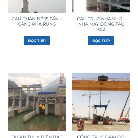
CẨU CHÂN ĐẾ 15 TẤN –
CẦU TRỤC NHÀ KHO –
CẢNG PHÀ RỪNG
NHÀ MÁY ĐÓNG TÀU
X52
ĐỌC TIẾP
ĐỌC TIẾP
DỰ ÁN THỦY ĐIỆN BẮC
CỔNG TRỤC DẦM ĐÔI