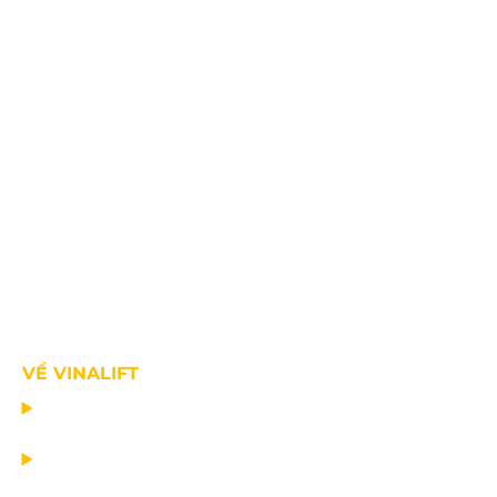
VỀ VINALIFT
TRANG CHỦ
DỰ ÁN