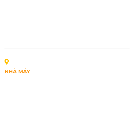
NHÀ MÁY
Địa chỉ: Lô A1, Khu công nghiệp Phúc Điền, xã Mao
Điền, Thành phố Hải Phòng, Việt Nam
SĐT: +84.2203.545.002
Fax: +84.2203.545.002