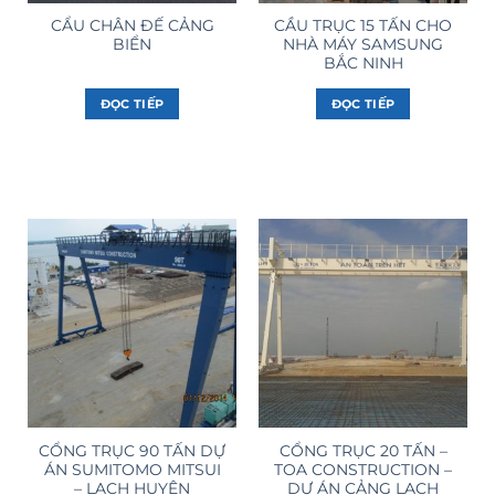
CẨU CHÂN ĐẾ CẢNG
CẦU TRỤC 15 TẤN CHO
BIỂN
NHÀ MÁY SAMSUNG
BẮC NINH
ĐỌC TIẾP
ĐỌC TIẾP
CỔNG TRỤC 90 TẤN DỰ
CỔNG TRỤC 20 TẤN –
ÁN SUMITOMO MITSUI
TOA CONSTRUCTION –
– LẠCH HUYỆN
DỰ ÁN CẢNG LẠCH