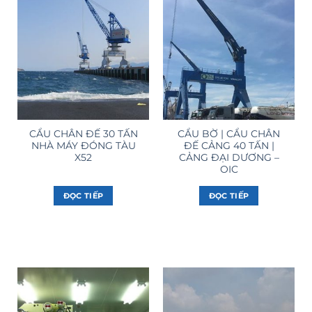
CẨU CHÂN ĐẾ 30 TẤN
CẨU BỜ | CẨU CHÂN
NHÀ MÁY ĐÓNG TÀU
ĐẾ CẢNG 40 TẤN |
X52
CẢNG ĐẠI DƯƠNG –
OIC
ĐỌC TIẾP
ĐỌC TIẾP