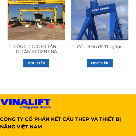
CỔNG TRỤC 50 TẤN –
Cẩu chân đế Thủy lực
DỰ ÁN ARGENTINA
ĐỌC TIẾP
ĐỌC TIẾP
CÔNG TY CỔ PHẦN KẾT CẤU THÉP VÀ THIẾT BỊ
NÂNG VIỆT NAM