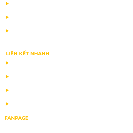
DỊCH VỤ
TIN CÔNG TY
VỀ CHÚNG TÔI
LIÊN KẾT NHANH
CHẾ TẠO THIẾT BỊ NÂNG
TƯ VẤN THIẾT KẾ
VẬN CHUYỂN VÀ LẮP ĐẶT
BẢO DƯỠNG THIẾT BỊ NÂNG
FANPAGE