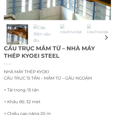
CẦU TRỤC MÂM TỪ – NHÀ MÁY
THÉP KYOEI STEEL
NHÀ MÁY THÉP KYOEI
CẦU TRỤC 15 TẤN – MÂM TỪ – GẦU NGOẶM
+ Tải trọng: 15 tấn
+ Khẩu độ: 32 mét
+ Chiều cao nâng 20 m