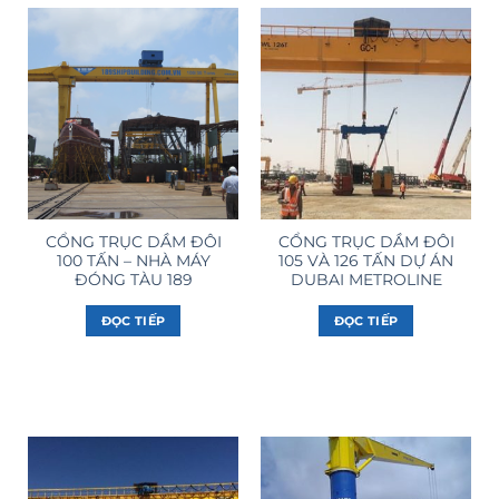
CỔNG TRỤC DẦM ĐÔI
CỔNG TRỤC DẦM ĐÔI
100 TẤN – NHÀ MÁY
105 VÀ 126 TẤN DỰ ÁN
ĐÓNG TÀU 189
DUBAI METROLINE
ĐỌC TIẾP
ĐỌC TIẾP