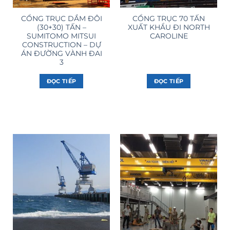
CỔNG TRỤC DẦM ĐÔI
CỔNG TRỤC 70 TẤN
(30+30) TẤN –
XUẤT KHẨU ĐI NORTH
SUMITOMO MITSUI
CAROLINE
CONSTRUCTION – DỰ
ÁN ĐƯỜNG VÀNH ĐAI
3
ĐỌC TIẾP
ĐỌC TIẾP