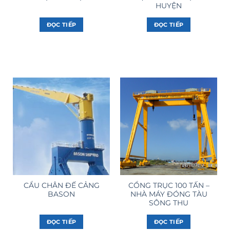
HUYỆN
ĐỌC TIẾP
ĐỌC TIẾP
CẨU CHÂN ĐẾ CẢNG
CỔNG TRỤC 100 TẤN –
BASON
NHÀ MÁY ĐÓNG TÀU
SÔNG THU
ĐỌC TIẾP
ĐỌC TIẾP