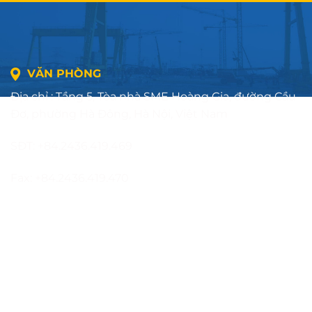
VĂN PHÒNG
Địa chỉ : Tầng 5, Tòa nhà SME Hoàng Gia, đường Cầu
Đơ, phường Hà Đông, Hà Nội, Việt Nam
SĐT: +84.2436.419.469
Fax: +84.2436.419.470