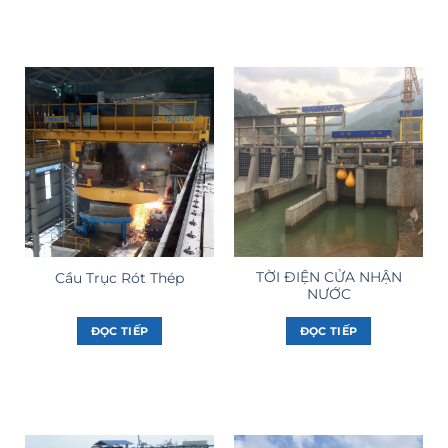
TỜI ĐIỆN CỬA NHẬN
Cầu Trục Rót Thép
NƯỚC
ĐỌC TIẾP
ĐỌC TIẾP