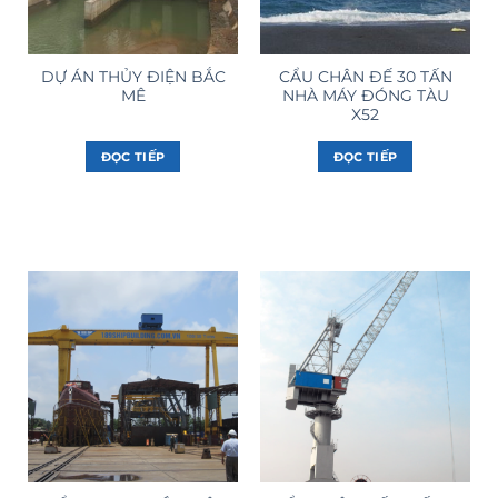
DỰ ÁN THỦY ĐIỆN BẮC
CẨU CHÂN ĐẾ 30 TẤN
MÊ
NHÀ MÁY ĐÓNG TÀU
X52
ĐỌC TIẾP
ĐỌC TIẾP