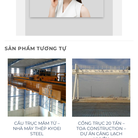
SẢN PHẨM TƯƠNG TỰ
CẦU TRỤC MÂM TỪ –
CỔNG TRỤC 20 TẤN –
NHÀ MÁY THÉP KYOEI
TOA CONSTRUCTION –
STEEL
DỰ ÁN CẢNG LẠCH