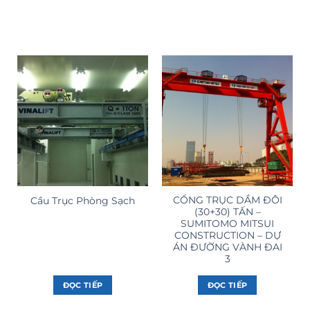
CỔNG TRỤC DẦM ĐÔI
Cầu Trục Phòng Sạch
(30+30) TẤN –
SUMITOMO MITSUI
CONSTRUCTION – DỰ
ÁN ĐƯỜNG VÀNH ĐAI
3
ĐỌC TIẾP
ĐỌC TIẾP