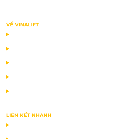
VỀ VINALIFT
TRANG CHỦ
DỰ ÁN
DỊCH VỤ
TIN CÔNG TY
VỀ CHÚNG TÔI
LIÊN KẾT NHANH
CHẾ TẠO THIẾT BỊ NÂNG