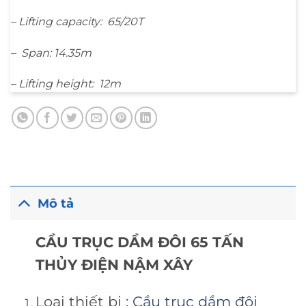
– Lifting capacity: 65/20T
– Span: 14.35m
– Lifting height: 12m
Mô tả
CẦU TRỤC DẦM ĐÔI 65 TẤN
THỦY ĐIỆN NẬM XÂY
Loại thiết bị :
Cầu trục dầm đôi