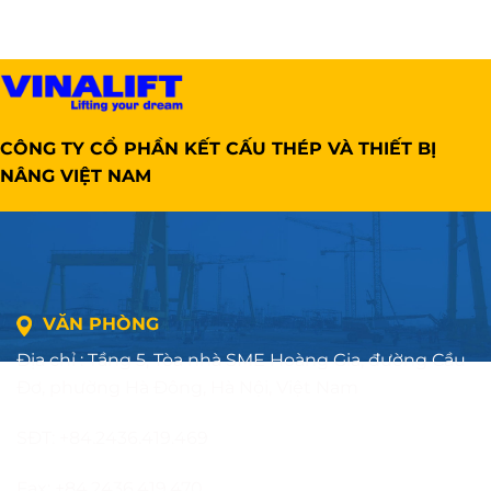
CÔNG TY CỔ PHẦN KẾT CẤU THÉP VÀ THIẾT BỊ
NÂNG VIỆT NAM
VĂN PHÒNG
Địa chỉ : Tầng 5, Tòa nhà SME Hoàng Gia, đường Cầu
Đơ, phường Hà Đông, Hà Nội, Việt Nam
SĐT: +84.2436.419.469
Fax: +84.2436.419.470