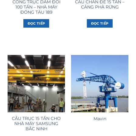
CỔNG TRỤC DẦM ĐÔI
CẨU CHÂN ĐẾ 15 TẤN –
100 TẤN – NHÀ MÁY
CẢNG PHÀ RỪNG
ĐÓNG TÀU 189
ĐỌC TIẾP
ĐỌC TIẾP
CẦU TRỤC 15 TẤN CHO
Mavin
NHÀ MÁY SAMSUNG
BẮC NINH