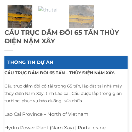
CẦU TRỤC DẦM ĐÔI 65 TẤN THỦY
ĐIỆN NẬM XÂY
THÔNG TIN DỰ ÁN
CẦU TRỤC DẦM ĐÔI 65 TẤN – THỦY ĐIỆN NẬM XÂY.
Cầu trục dầm đôi có tải trọng 65 tấn, lắp đặt tại nhà máy
thủy điện Nâm Xây, tỉnh Lào cai. Cẩu được lắp trong gian
turbine, phục vụ bảo dưỡng, sửa chữa.
Lao Cai Province – North of Vietnam
Hydro Power Plant (Nam Xay) | Portal crane