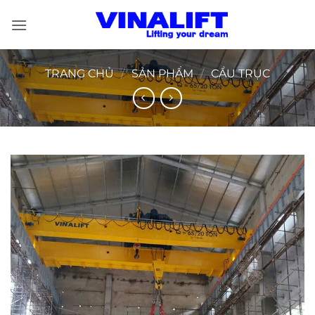
Bỏ
qua
nội
dung
TRANG CHỦ
/
SẢN PHẨM
/
CẦU TRỤC