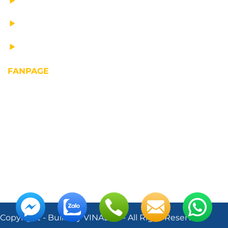
TƯ VẤN THIẾT KẾ
VẬN CHUYỂN VÀ LẮP ĐẶT
BẢO DƯỠNG THIẾT BỊ NÂNG
FANPAGE
Copyright - Build by VINALIFT - All Right Reserved