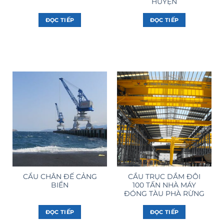
HUYỆN
ĐỌC TIẾP
ĐỌC TIẾP
CẨU CHÂN ĐẾ CẢNG
CẦU TRỤC DẦM ĐÔI
BIỂN
100 TẤN NHÀ MÁY
ĐÓNG TÀU PHÀ RỪNG
ĐỌC TIẾP
ĐỌC TIẾP