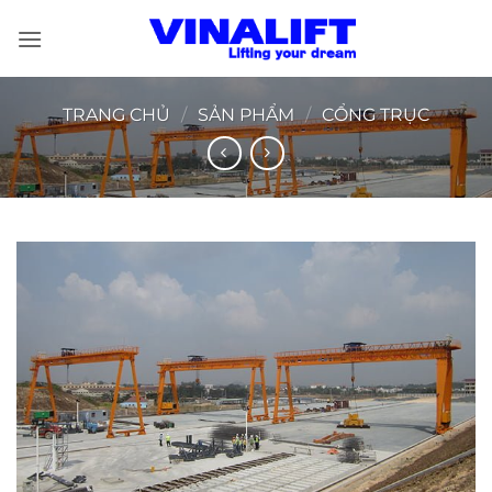
Bỏ
qua
nội
dung
TRANG CHỦ
/
SẢN PHẨM
/
CỔNG TRỤC