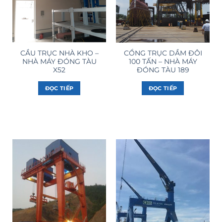
CẦU TRỤC NHÀ KHO –
CỔNG TRỤC DẦM ĐÔI
NHÀ MÁY ĐÓNG TÀU
100 TẤN – NHÀ MÁY
X52
ĐÓNG TÀU 189
ĐỌC TIẾP
ĐỌC TIẾP