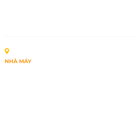
NHÀ MÁY
Địa chỉ: Lô A1, Khu công nghiệp Phúc Điền, xã Mao
Điền, Thành phố Hải Phòng, Việt Nam
SĐT: +84.2203.545.002
Fax: +84.2203.545.002