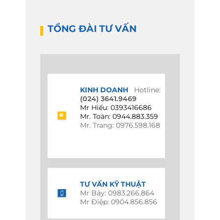
TỔNG ĐÀI TƯ VẤN
KINH DOANH
Hotline:
(024) 3641.9469
Mr Hiếu: 0393416686
Mr. Toàn: 0944.883.359
Mr. Trang: 0976.598.168
TƯ VẤN KỸ THUẬT
Mr Bảy: 0983.266.864
Mr Điệp: 0904.856.856