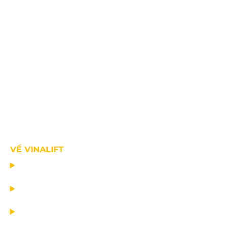
VỀ VINALIFT
TRANG CHỦ
DỰ ÁN
DỊCH VỤ