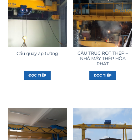
CẦU TRỤC RÓT THÉP –
Cẩu quay áp tường
NHÀ MÁY THÉP HÒA
PHÁT
ĐỌC TIẾP
ĐỌC TIẾP