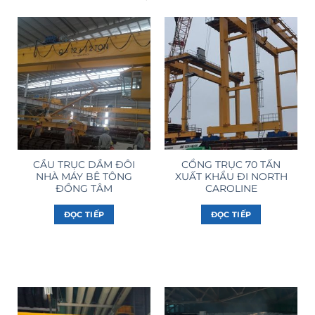
CẦU TRỤC DẦM ĐÔI
CỔNG TRỤC 70 TẤN
NHÀ MÁY BÊ TÔNG
XUẤT KHẨU ĐI NORTH
ĐỒNG TÂM
CAROLINE
ĐỌC TIẾP
ĐỌC TIẾP