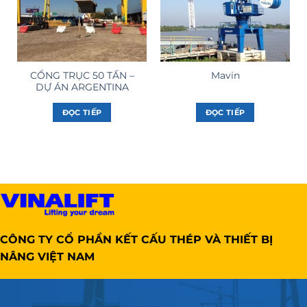
CỔNG TRỤC 50 TẤN –
Mavin
DỰ ÁN ARGENTINA
ĐỌC TIẾP
ĐỌC TIẾP
CÔNG TY CỔ PHẦN KẾT CẤU THÉP VÀ THIẾT BỊ
NÂNG VIỆT NAM