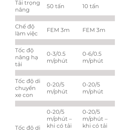
Tải trọng
50 tấn
10 tấn
nâng
Chế độ
FEM 3m
FEM 3m
làm việc
Tốc độ
0-3/0.5
0-6/0.5
nâng hạ
m/phút
m/phút
tải
Tốc độ di
0-20/5
0-20/5
chuyển
m/phút
m/phút
xe con
0-20/5
0-20/5
m/phút –
m/phút –
khi có tải
khi có tải
Tốc độ di