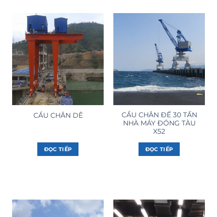
CẨU CHÂN ĐẾ 30 TẤN
CẨU CHÂN DÊ
NHÀ MÁY ĐÓNG TÀU
X52
ĐỌC TIẾP
ĐỌC TIẾP