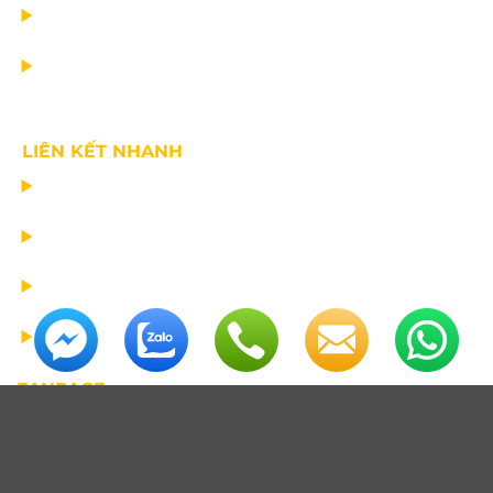
TIN CÔNG TY
VỀ CHÚNG TÔI
LIÊN KẾT NHANH
CHẾ TẠO THIẾT BỊ NÂNG
TƯ VẤN THIẾT KẾ
VẬN CHUYỂN VÀ LẮP ĐẶT
BẢO DƯỠNG THIẾT BỊ NÂNG
FANPAGE