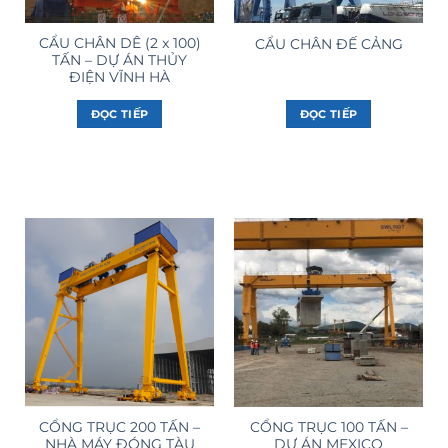
CẨU CHÂN DÊ (2 x 100)
CẨU CHÂN ĐẾ CẢNG
TẤN – DỰ ÁN THỦY
ĐIỆN VĨNH HÀ
ĐỌC TIẾP
ĐỌC TIẾP
CỔNG TRỤC 200 TẤN –
CỔNG TRỤC 100 TẤN –
NHÀ MÁY ĐÓNG TÀU
DỰ ÁN MEXICO