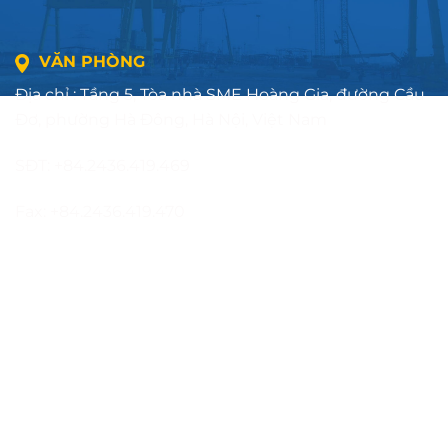
VĂN PHÒNG
Địa chỉ : Tầng 5, Tòa nhà SME Hoàng Gia, đường Cầu
Đơ, phường Hà Đông, Hà Nội, Việt Nam
SĐT: +84.2436.419.469
Fax: +84.2436.419.470