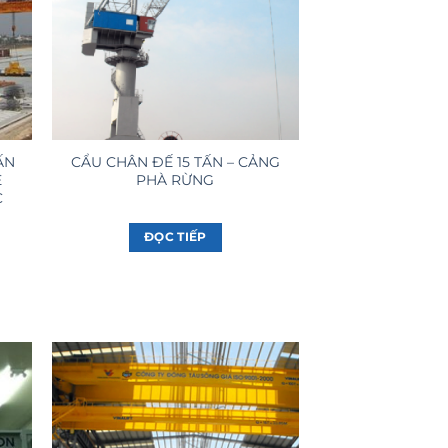
ẤN
CẨU CHÂN ĐẾ 15 TẤN – CẢNG
Ê
PHÀ RỪNG
C
ĐỌC TIẾP