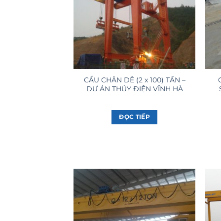
CẨU CHÂN DÊ (2 x 100) TẤN –
DỰ ÁN THỦY ĐIỆN VĨNH HÀ
ĐỌC TIẾP