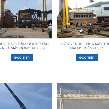
NG TRỤC DẦM ĐÔI 100 TẤN
CỔNG TRỤC – NHÀ MÁY TH
– NHÀ MÁY ĐÓNG TÀU 189
THÁI NGUYÊN (TISCO)
ĐỌC TIẾP
ĐỌC TIẾP