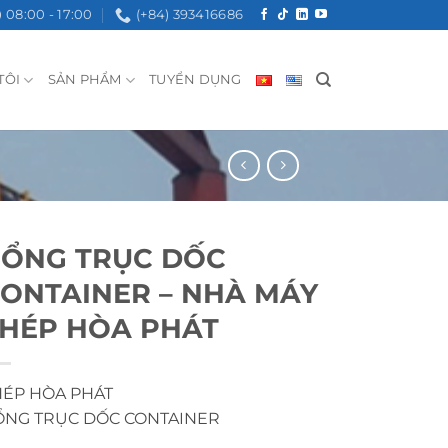
08:00 - 17:00
(+84) 393416686
TÔI
SẢN PHẨM
TUYỂN DỤNG
ỔNG TRỤC DỐC
ONTAINER – NHÀ MÁY
HÉP HÒA PHÁT
HÉP HÒA PHÁT
ỔNG TRỤC DỐC CONTAINER