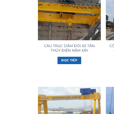
CẦU TRỤC DẦM ĐÔI 65 TẤN
CỔ
THỦY ĐIỆN NẬM XÂY
ĐỌC TIẾP