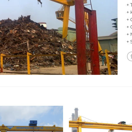
+ 
+ 
+ 
+ 
+ 
+ 