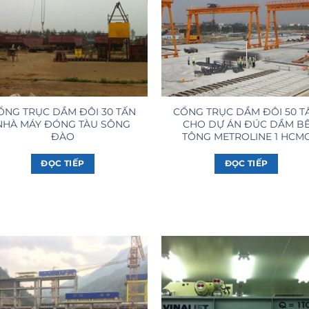
ỔNG TRỤC DẦM ĐÔI 30 TẤN
CỔNG TRỤC DẦM ĐÔI 50 T
NHÀ MÁY ĐÓNG TÀU SÔNG
CHO DỰ ÁN ĐÚC DẦM B
ĐÀO
TÔNG METROLINE 1 HCM
ĐỌC TIẾP
ĐỌC TIẾP