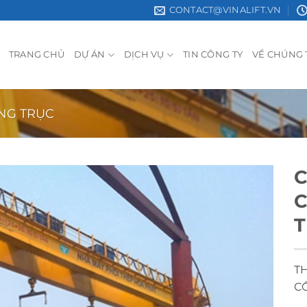
CONTACT@VINALIFT.VN
TRANG CHỦ
DỰ ÁN
DỊCH VỤ
TIN CÔNG TY
VỀ CHÚNG 
NG TRỤC
C
C
T
T
C