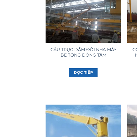
CẦU TRỤC DẦM ĐÔI NHÀ MÁY
C
BÊ TÔNG ĐỒNG TÂM
ĐỌC TIẾP