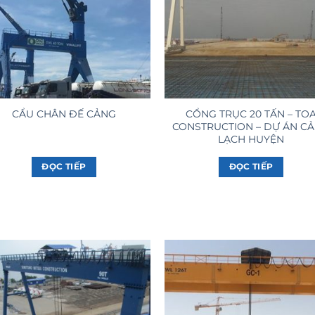
CỔNG TRỤC 20 TẤN – TO
CẨU CHÂN ĐẾ CẢNG
CONSTRUCTION – DỰ ÁN C
LẠCH HUYỆN
ĐỌC TIẾP
ĐỌC TIẾP