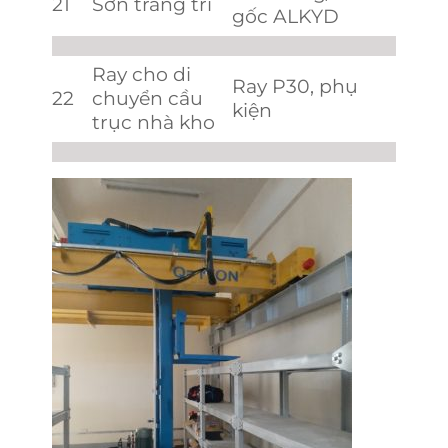
21
Sơn trang trí
gốc ALKYD
Ray cho di
Ray P30, phụ
22
chuyển cầu
kiện
trục nhà kho