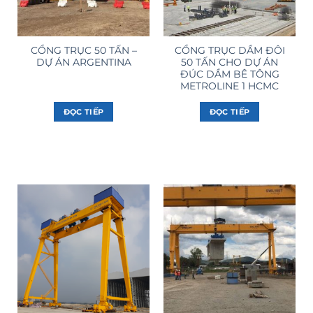
CỔNG TRỤC 50 TẤN –
CỔNG TRỤC DẦM ĐÔI
DỰ ÁN ARGENTINA
50 TẤN CHO DỰ ÁN
ĐÚC DẦM BÊ TÔNG
METROLINE 1 HCMC
ĐỌC TIẾP
ĐỌC TIẾP