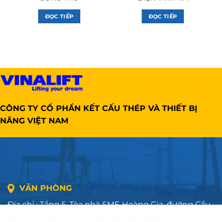
ĐỌC TIẾP
ĐỌC TIẾP
CÔNG TY CỔ PHẦN KẾT CẤU THÉP VÀ THIẾT BỊ
NÂNG VIỆT NAM
VĂN PHÒNG
Địa chỉ : Tầng 5, Tòa nhà SME Hoàng Gia, đường Cầu
Đơ, phường Hà Đông, Hà Nội, Việt Nam