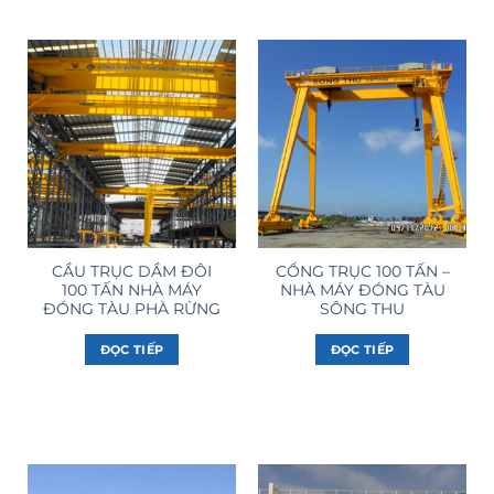
CẦU TRỤC DẦM ĐÔI
CỔNG TRỤC 100 TẤN –
100 TẤN NHÀ MÁY
NHÀ MÁY ĐÓNG TÀU
ĐÓNG TÀU PHÀ RỪNG
SÔNG THU
ĐỌC TIẾP
ĐỌC TIẾP