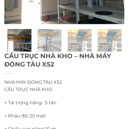
CẦU TRỤC NHÀ KHO – NHÀ MÁY
ĐÓNG TÀU X52
NHÀ MÁY ĐÓNG TÀU X52
CẦU TRỤC NHÀ KHO
+ Tải trọng nâng : 5 tấn
+ Khẩu độ: 20 mét
+ Chiều cao nâng 10 m