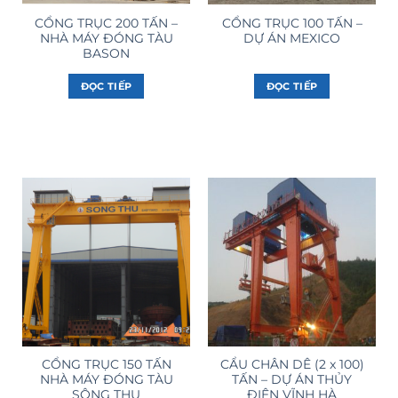
CỔNG TRỤC 200 TẤN –
CỔNG TRỤC 100 TẤN –
NHÀ MÁY ĐÓNG TÀU
DỰ ÁN MEXICO
BASON
ĐỌC TIẾP
ĐỌC TIẾP
CỔNG TRỤC 150 TẤN
CẨU CHÂN DÊ (2 x 100)
NHÀ MÁY ĐÓNG TÀU
TẤN – DỰ ÁN THỦY
SÔNG THU
ĐIỆN VĨNH HÀ