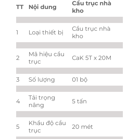
Cầu trục nhà
TT
Nội dung
kho
Cầu trục nhà
1
Loại thiết bị
kho
Mã hiệu cầu
2
CaK 5T x 20M
trục
3
Số lượng
01 bộ
Tải trọng
4
5 tấn
nâng
Khẩu độ cầu
5
20 mét
trục