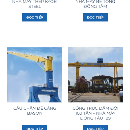
NHÀ MÁY THÉP KYOEI
NHÀ MÁY BÊ TÔNG
STEEL
ĐỒNG TÂM
ĐỌC TIẾP
ĐỌC TIẾP
CẨU CHÂN ĐẾ CẢNG
CỔNG TRỤC DẦM ĐÔI
BASON
100 TẤN – NHÀ MÁY
ĐÓNG TÀU 189
ĐỌC TIẾP
ĐỌC TIẾP