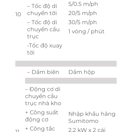
5/0.5 m/ph
– Tốc độ di
chuyển tời
20/5 m/ph
10
– Tốc độ di
30/5 m/ph
chuyển cầu
1 vòng / phút
trục
-Tốc độ xuay
tời
– Dầm biên
Dầm hộp
– Động cơ di
chuyển cầu
trục nhà kho
+ Công suất
Nhập khẩu hãng
động cơ
Sumitomo
+ Công tắc
2.2 kW x 2 cái
11