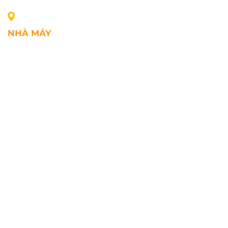
NHÀ MÁY
Địa chỉ: Lô A1, Khu công nghiệp Phúc Điền, xã Mao
Điền, Thành phố Hải Phòng, Việt Nam
SĐT: +84.2203.545.002
Fax: +84.2203.545.002