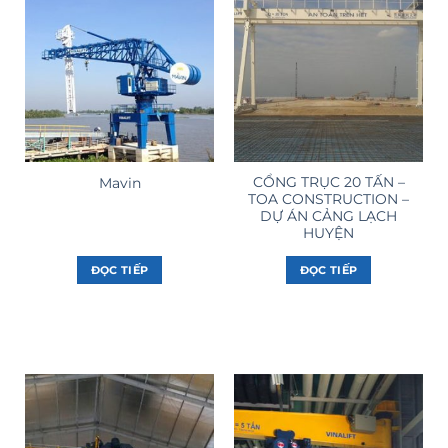
CỔNG TRỤC 20 TẤN –
Mavin
TOA CONSTRUCTION –
DỰ ÁN CẢNG LẠCH
HUYỆN
ĐỌC TIẾP
ĐỌC TIẾP