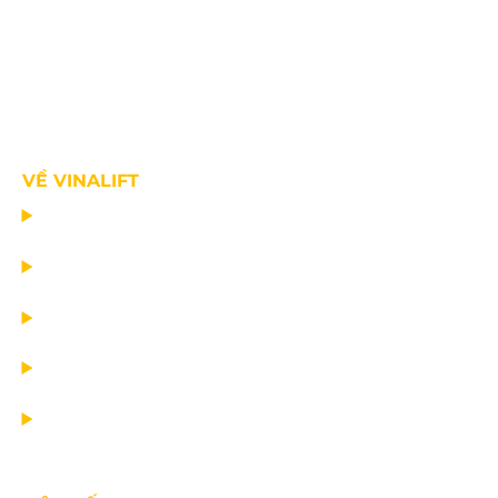
VỀ VINALIFT
TRANG CHỦ
DỰ ÁN
DỊCH VỤ
TIN CÔNG TY
VỀ CHÚNG TÔI