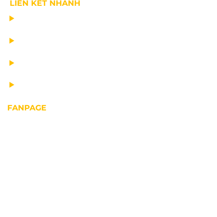
LIÊN KẾT NHANH
CHẾ TẠO THIẾT BỊ NÂNG
TƯ VẤN THIẾT KẾ
VẬN CHUYỂN VÀ LẮP ĐẶT
BẢO DƯỠNG THIẾT BỊ NÂNG
FANPAGE