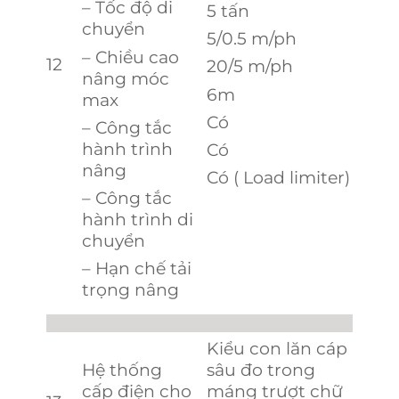
– Tốc độ di
5 tấn
chuyển
5/0.5 m/ph
– Chiều cao
12
20/5 m/ph
nâng móc
6m
max
Có
– Công tắc
hành trình
Có
nâng
Có ( Load limiter)
– Công tắc
hành trình di
chuyển
– Hạn chế tải
trọng nâng
Kiểu con lăn cáp
Hệ thống
sâu đo trong
cấp điện cho
máng trượt chữ