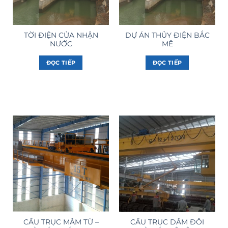
TỜI ĐIỆN CỬA NHẬN
DỰ ÁN THỦY ĐIỆN BẮC
NƯỚC
MÊ
ĐỌC TIẾP
ĐỌC TIẾP
CẦU TRỤC MÂM TỪ –
CẦU TRỤC DẦM ĐÔI