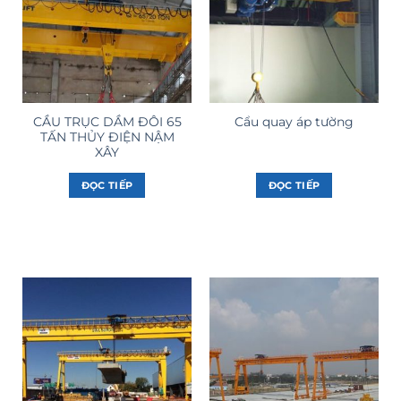
CẦU TRỤC DẦM ĐÔI 65
Cẩu quay áp tường
TẤN THỦY ĐIỆN NẬM
XÂY
ĐỌC TIẾP
ĐỌC TIẾP