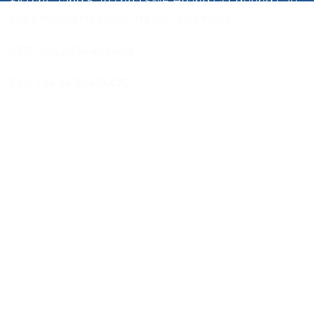
Địa chỉ : Tầng 5, Tòa nhà SME Hoàng Gia, đường Cầu
Đơ, phường Hà Đông, Hà Nội, Việt Nam
SĐT: +84.2436.419.469
Fax: +84.2436.419.470