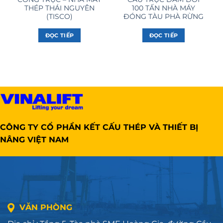
THÉP THÁI NGUYÊN
100 TẤN NHÀ MÁY
(TISCO)
ĐÓNG TÀU PHÀ RỪNG
ĐỌC TIẾP
ĐỌC TIẾP
CÔNG TY CỔ PHẦN KẾT CẤU THÉP VÀ THIẾT BỊ
NÂNG VIỆT NAM
VĂN PHÒNG