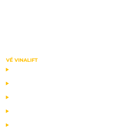
VỀ VINALIFT
TRANG CHỦ
DỰ ÁN
DỊCH VỤ
TIN CÔNG TY
VỀ CHÚNG TÔI