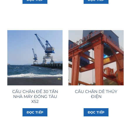
CẨU CHÂN ĐẾ 30 TẤN
CẨU CHÂN DÊ THỦY
NHÀ MÁY ĐÓNG TÀU
ĐIỆN
X52
ĐỌC TIẾP
ĐỌC TIẾP