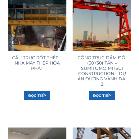
CẦU TRỤC RÓT THÉP –
CỔNG TRỤC DẦM ĐÔI
NHÀ MÁY THÉP HÒA
(30+30) TẤN –
PHÁT
SUMITOMO MITSUI
CONSTRUCTION – DỰ
ÁN ĐƯỜNG VÀNH ĐAI
3
ĐỌC TIẾP
ĐỌC TIẾP