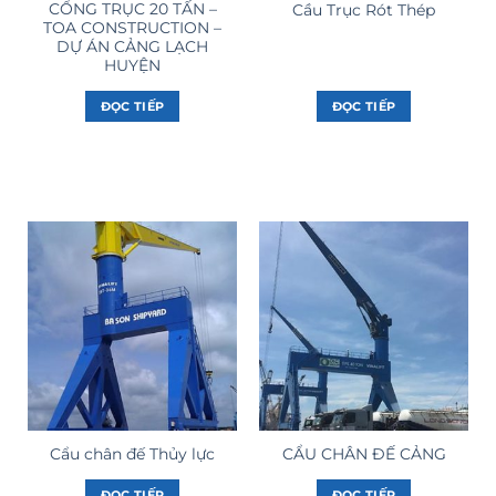
CỔNG TRỤC 20 TẤN –
Cầu Trục Rót Thép
TOA CONSTRUCTION –
DỰ ÁN CẢNG LẠCH
HUYỆN
ĐỌC TIẾP
ĐỌC TIẾP
Cẩu chân đế Thủy lực
CẨU CHÂN ĐẾ CẢNG
ĐỌC TIẾP
ĐỌC TIẾP