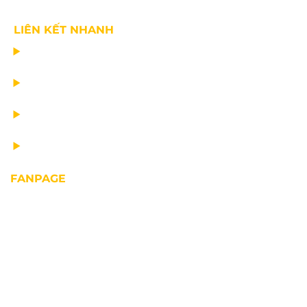
LIÊN KẾT NHANH
CHẾ TẠO THIẾT BỊ NÂNG
TƯ VẤN THIẾT KẾ
VẬN CHUYỂN VÀ LẮP ĐẶT
BẢO DƯỠNG THIẾT BỊ NÂNG
FANPAGE