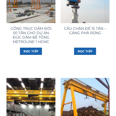
CỔNG TRỤC DẦM ĐÔI
CẨU CHÂN ĐẾ 15 TẤN –
50 TẤN CHO DỰ ÁN
CẢNG PHÀ RỪNG
ĐÚC DẦM BÊ TÔNG
METROLINE 1 HCMC
ĐỌC TIẾP
ĐỌC TIẾP