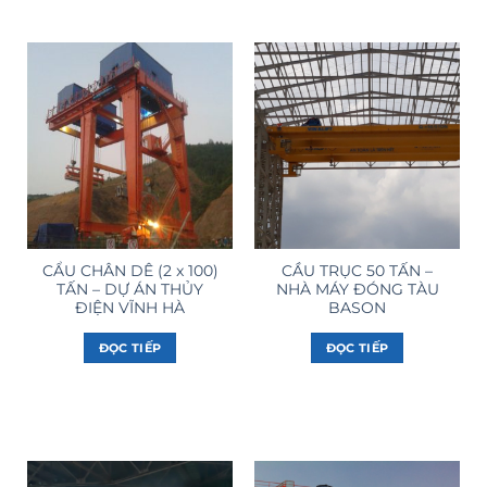
CẨU CHÂN DÊ (2 x 100)
CẦU TRỤC 50 TẤN –
TẤN – DỰ ÁN THỦY
NHÀ MÁY ĐÓNG TÀU
ĐIỆN VĨNH HÀ
BASON
ĐỌC TIẾP
ĐỌC TIẾP