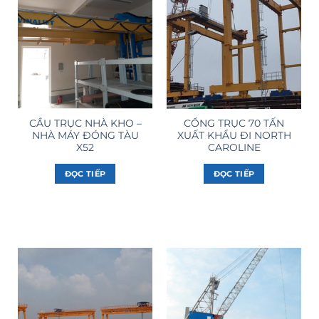
CẦU TRỤC NHÀ KHO –
CỔNG TRỤC 70 TẤN
NHÀ MÁY ĐÓNG TÀU
XUẤT KHẨU ĐI NORTH
X52
CAROLINE
ĐỌC TIẾP
ĐỌC TIẾP