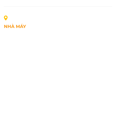
NHÀ MÁY
Địa chỉ: Lô A1, Khu công nghiệp Phúc Điền, xã Mao
Điền, Thành phố Hải Phòng, Việt Nam
SĐT: +84.2203.545.002
Fax: +84.2203.545.002