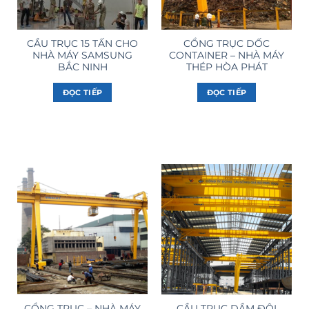
CẦU TRỤC 15 TẤN CHO
CỔNG TRỤC DỐC
NHÀ MÁY SAMSUNG
CONTAINER – NHÀ MÁY
BẮC NINH
THÉP HÒA PHÁT
ĐỌC TIẾP
ĐỌC TIẾP
CỔNG TRỤC – NHÀ MÁY
CẦU TRỤC DẦM ĐÔI