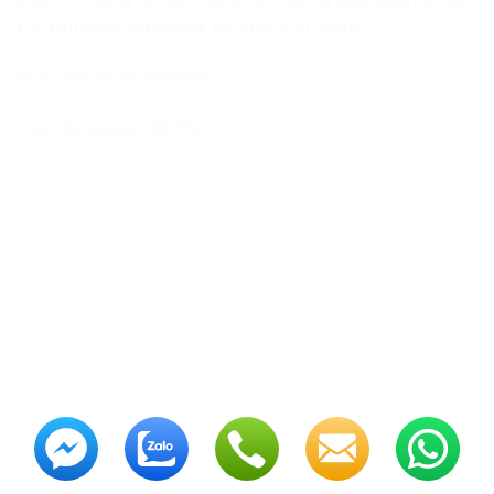
Đơ, phường Hà Đông, Hà Nội, Việt Nam
SĐT: +84.2436.419.469
Fax: +84.2436.419.470