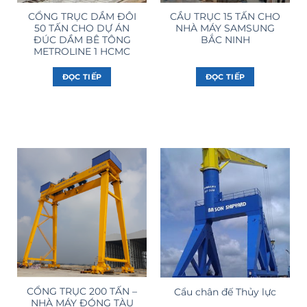
CỔNG TRỤC DẦM ĐÔI
CẦU TRỤC 15 TẤN CHO
50 TẤN CHO DỰ ÁN
NHÀ MÁY SAMSUNG
ĐÚC DẦM BÊ TÔNG
BẮC NINH
METROLINE 1 HCMC
ĐỌC TIẾP
ĐỌC TIẾP
CỔNG TRỤC 200 TẤN –
Cẩu chân đế Thủy lực
NHÀ MÁY ĐÓNG TÀU