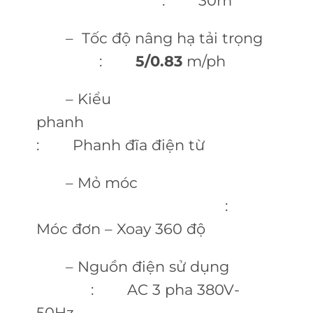
: 30m
– Tốc độ nâng hạ tải trọng
:
5/0.83
m/ph
– Kiểu
phanh
: Phanh đĩa điện từ
– Mỏ móc
:
Móc đơn – Xoay 360 độ
– Nguồn điện sử dụng
: AC 3 pha 380V-
50Hz