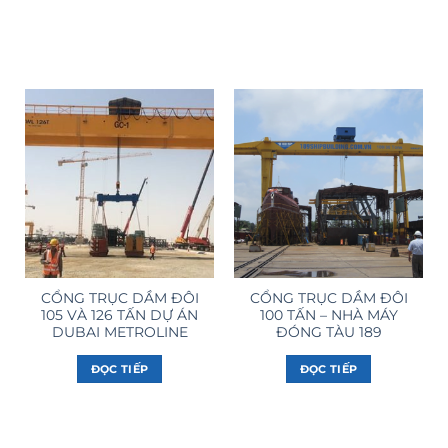
CỔNG TRỤC DẦM ĐÔI
CỔNG TRỤC DẦM ĐÔI
105 VÀ 126 TẤN DỰ ÁN
100 TẤN – NHÀ MÁY
DUBAI METROLINE
ĐÓNG TÀU 189
ĐỌC TIẾP
ĐỌC TIẾP