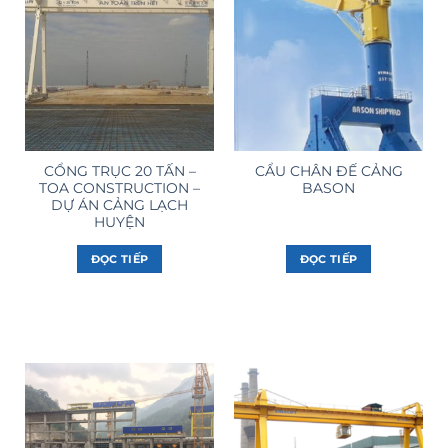
CỔNG TRỤC 20 TẤN –
CẨU CHÂN ĐẾ CẢNG
TOA CONSTRUCTION –
BASON
DỰ ÁN CẢNG LẠCH
HUYỆN
ĐỌC TIẾP
ĐỌC TIẾP