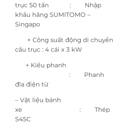
trục 50 tấn : Nhập
khẩu hãng SUMITOMO –
Singapo
+ Công suất động di chuyển
cầu trục : 4 cái x 3 kW
+ Kiểu phanh
: Phanh
đĩa điện từ
– Vật liệu bánh
xe : Thép
S45C