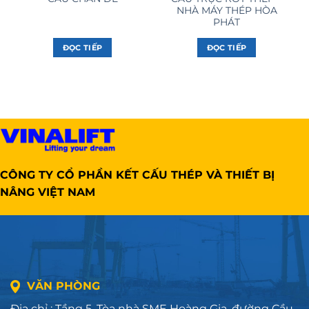
NHÀ MÁY THÉP HÒA
PHÁT
ĐỌC TIẾP
ĐỌC TIẾP
CÔNG TY CỔ PHẦN KẾT CẤU THÉP VÀ THIẾT BỊ
NÂNG VIỆT NAM
VĂN PHÒNG
Địa chỉ : Tầng 5, Tòa nhà SME Hoàng Gia, đường Cầu