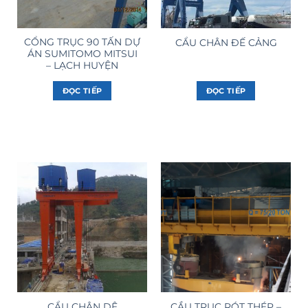
CỔNG TRỤC 90 TẤN DỰ
CẨU CHÂN ĐẾ CẢNG
ÁN SUMITOMO MITSUI
– LẠCH HUYỆN
ĐỌC TIẾP
ĐỌC TIẾP
CẦU TRỤC RÓT THÉP –
CẨU CHÂN DÊ