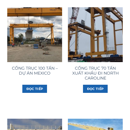
CỔNG TRỤC 100 TẤN –
CỔNG TRỤC 70 TẤN
DỰ ÁN MEXICO
XUẤT KHẨU ĐI NORTH
CAROLINE
ĐỌC TIẾP
ĐỌC TIẾP