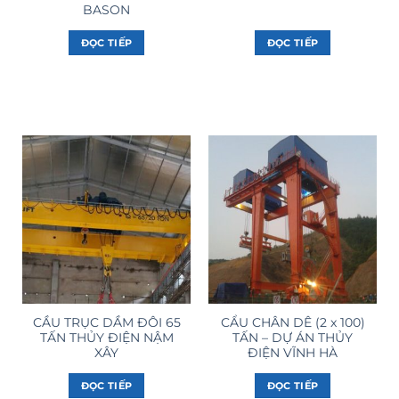
BASON
ĐỌC TIẾP
ĐỌC TIẾP
CẦU TRỤC DẦM ĐÔI 65
CẨU CHÂN DÊ (2 x 100)
TẤN THỦY ĐIỆN NẬM
TẤN – DỰ ÁN THỦY
XÂY
ĐIỆN VĨNH HÀ
ĐỌC TIẾP
ĐỌC TIẾP