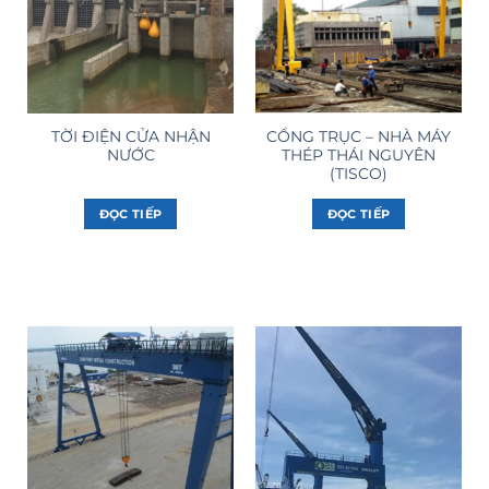
TỜI ĐIỆN CỬA NHẬN
CỔNG TRỤC – NHÀ MÁY
NƯỚC
THÉP THÁI NGUYÊN
(TISCO)
ĐỌC TIẾP
ĐỌC TIẾP