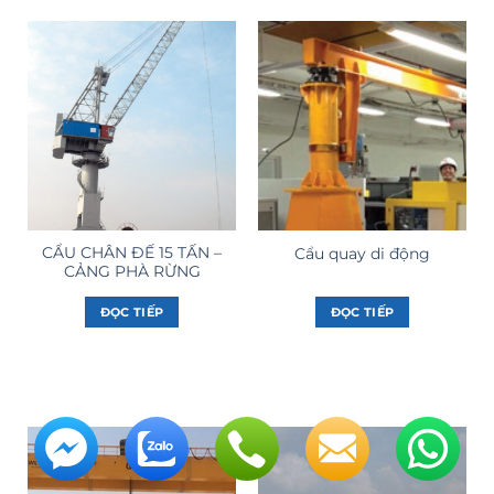
CẨU CHÂN ĐẾ 15 TẤN –
Cẩu quay di động
CẢNG PHÀ RỪNG
ĐỌC TIẾP
ĐỌC TIẾP