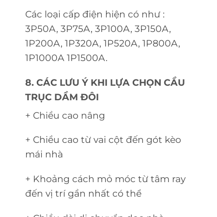
Các loại cấp điện hiện có như :
3P50A, 3P75A, 3P100A, 3P150A,
1P200A, 1P320A, 1P520A, 1P800A,
1P1000A 1P1500A.
8. CÁC LƯU Ý KHI LỰA CHỌN CẦU
TRỤC DẦM ĐÔI
+ Chiều cao nâng
+ Chiều cao từ vai cột đến gót kèo
mái nhà
+ Khoảng cách mỏ móc từ tâm ray
đến vị trí gần nhất có thể