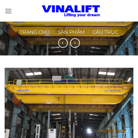
Bỏ
qua
nội
dung
TRANG CHỦ
/
SẢN PHẨM
/
CẦU TRỤC