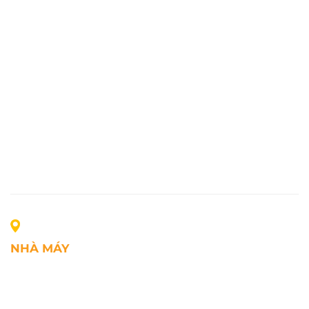
NHÀ MÁY
Địa chỉ: Lô A1, Khu công nghiệp Phúc Điền, xã Mao
Điền, Thành phố Hải Phòng, Việt Nam