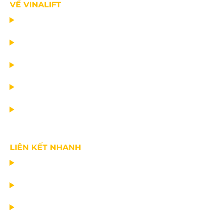
VỀ VINALIFT
TRANG CHỦ
DỰ ÁN
DỊCH VỤ
TIN CÔNG TY
VỀ CHÚNG TÔI
LIÊN KẾT NHANH
CHẾ TẠO THIẾT BỊ NÂNG
TƯ VẤN THIẾT KẾ
VẬN CHUYỂN VÀ LẮP ĐẶT