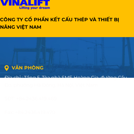
CÔNG TY CỔ PHẦN KẾT CẤU THÉP VÀ THIẾT BỊ
NÂNG VIỆT NAM
VĂN PHÒNG
Địa chỉ : Tầng 5, Tòa nhà SME Hoàng Gia, đường Cầu
Đơ, phường Hà Đông, Hà Nội, Việt Nam
SĐT: +84.2436.419.469
Fax: +84.2436.419.470