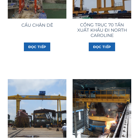
CỔNG TRỤC 70 TẤN
CẨU CHÂN DÊ
XUẤT KHẨU ĐI NORTH
CAROLINE
ĐỌC TIẾP
ĐỌC TIẾP