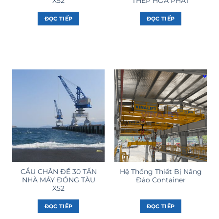
X52
THÉP HÒA PHÁT
ĐỌC TIẾP
ĐỌC TIẾP
CẨU CHÂN ĐẾ 30 TẤN
Hệ Thống Thiết Bị Nâng
NHÀ MÁY ĐÓNG TÀU
Đảo Container
X52
ĐỌC TIẾP
ĐỌC TIẾP