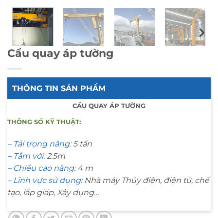
Cẩu quay áp tường
THÔNG TIN SẢN PHẨM
CẨU QUAY ÁP TƯỜNG
THÔNG SỐ KỸ THUẬT:
– Tải trọng nâng:
5 tấn
– Tầm với:
2.5m
– Chiều cao nâng:
4 m
– Lĩnh vực sử dụng:
Nhà máy Thủy điện, điện tử, chế
tạo, lắp giáp, Xây dựng…