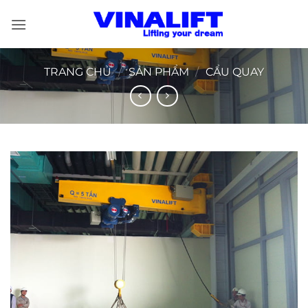
Bỏ
qua
nội
dung
TRANG CHỦ
/
SẢN PHẨM
/
CẨU QUAY