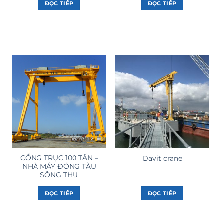
ĐỌC TIẾP
ĐỌC TIẾP
CỔNG TRỤC 100 TẤN –
Davit crane
NHÀ MÁY ĐÓNG TÀU
SÔNG THU
ĐỌC TIẾP
ĐỌC TIẾP