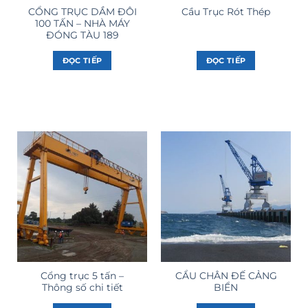
CỔNG TRỤC DẦM ĐÔI
Cầu Trục Rót Thép
100 TẤN – NHÀ MÁY
ĐÓNG TÀU 189
ĐỌC TIẾP
ĐỌC TIẾP
Cổng trục 5 tấn –
CẨU CHÂN ĐẾ CẢNG
Thông số chi tiết
BIỂN