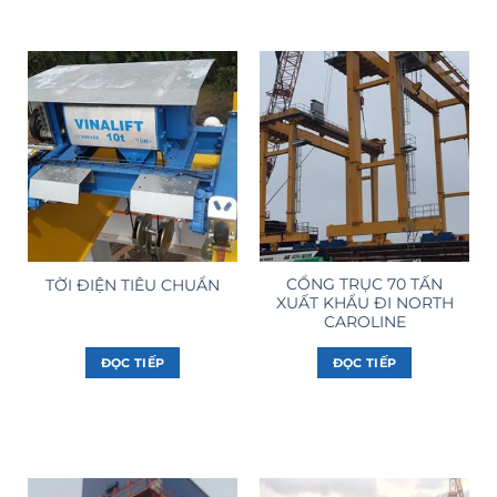
CỔNG TRỤC 70 TẤN
TỜI ĐIỆN TIÊU CHUẨN
XUẤT KHẨU ĐI NORTH
CAROLINE
ĐỌC TIẾP
ĐỌC TIẾP