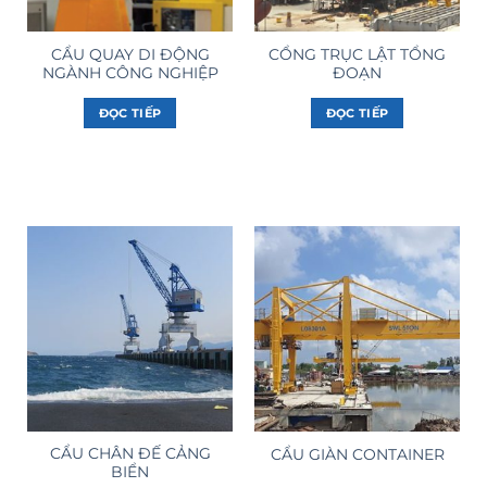
CẨU QUAY DI ĐỘNG
CỔNG TRỤC LẬT TỔNG
NGÀNH CÔNG NGHIỆP
ĐOẠN
ĐỌC TIẾP
ĐỌC TIẾP
CẨU CHÂN ĐẾ CẢNG
CẨU GIÀN CONTAINER
BIỂN