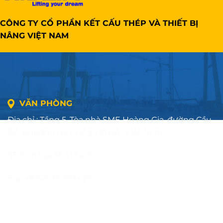
CÔNG TY CỔ PHẦN KẾT CẤU THÉP VÀ THIẾT BỊ
NÂNG VIỆT NAM
VĂN PHÒNG
Địa chỉ : Tầng 5, Tòa nhà SME Hoàng Gia, đường Cầu
Đơ, phường Hà Đông, Hà Nội, Việt Nam
SĐT: +84.2436.419.469
Fax: +84.2436.419.470