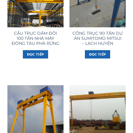
CẦU TRỤC DẦM ĐÔI
CỔNG TRỤC 90 TẤN DỰ
100 TẤN NHÀ MÁY
ÁN SUMITOMO MITSUI
ĐÓNG TÀU PHÀ RỪNG
– LẠCH HUYỆN
ĐỌC TIẾP
ĐỌC TIẾP