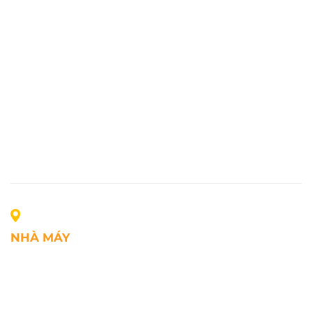
NHÀ MÁY
Địa chỉ: Lô A1, Khu công nghiệp Phúc Điền, xã Mao
Điền, Thành phố Hải Phòng, Việt Nam