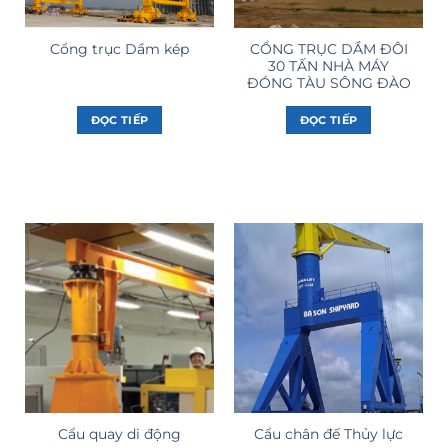
CỔNG TRỤC DẦM ĐÔI
Cổng trục Dầm kép
30 TẤN NHÀ MÁY
ĐÓNG TÀU SÔNG ĐÀO
ĐỌC TIẾP
ĐỌC TIẾP
Cẩu quay di động
Cẩu chân đế Thủy lực