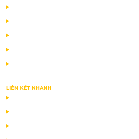
TRANG CHỦ
DỰ ÁN
DỊCH VỤ
TIN CÔNG TY
VỀ CHÚNG TÔI
LIÊN KẾT NHANH
CHẾ TẠO THIẾT BỊ NÂNG
TƯ VẤN THIẾT KẾ
VẬN CHUYỂN VÀ LẮP ĐẶT