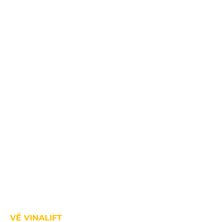
SĐT: +84.2203.545.002
Fax: +84.2203.545.002
VỀ VINALIFT