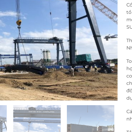
Cổ
tổ
mo
S
Th
Nh
To
hợ
co
ch
đô
dự
Cá
nh