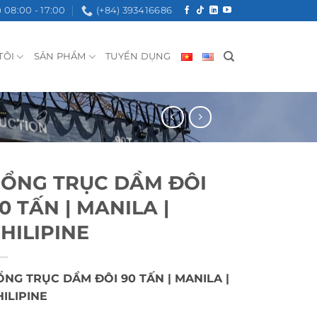
08:00 - 17:00
(+84) 393416686
TÔI
SẢN PHẨM
TUYỂN DỤNG
ỔNG TRỤC DẦM ĐÔI
0 TẤN | MANILA |
HILIPINE
ỔNG TRỤC DẦM ĐÔI 90 TẤN | MANILA |
HILIPINE