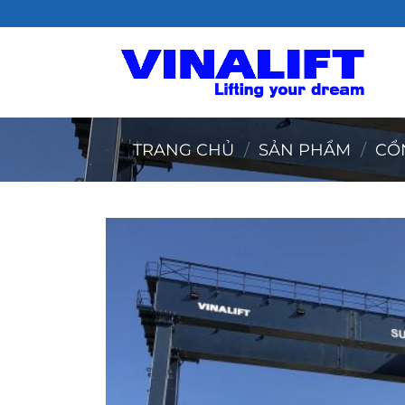
Bỏ
qua
nội
dung
TRANG CHỦ
/
SẢN PHẨM
/
CỔ