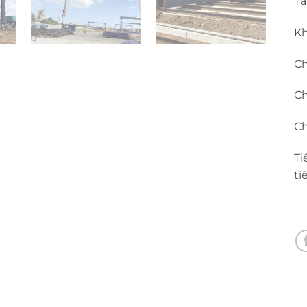
Tả
Kh
Ch
Ch
Ch
Ti
ti