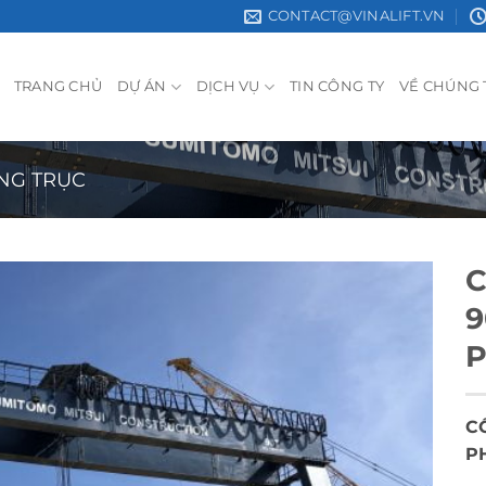
CONTACT@VINALIFT.VN
TRANG CHỦ
DỰ ÁN
DỊCH VỤ
TIN CÔNG TY
VỀ CHÚNG 
NG TRỤC
C
9
P
C
P