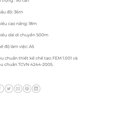
i trọng : 90 tấn
ẩu độ: 36m
iều cao nâng: 18m
iều dài di chuyển 500m
ế độ làm việc: A5
êu chuẩn thiết kế chế tạo: FEM 1.001 và
êu chuẩn TCVN 4244-2005.