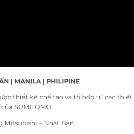
N | MANILA | PHILIPINE
ợc thiết kế chế tạo và tổ hợp từ các thiế
ố của SUMITOMO,
g Mitsubishi – Nhật Bản.