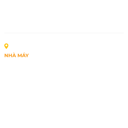
NHÀ MÁY
Địa chỉ: Lô A1, Khu công nghiệp Phúc Điền, xã Mao
Điền, Thành phố Hải Phòng, Việt Nam
SĐT: +84.2203.545.002
Fax: +84.2203.545.002