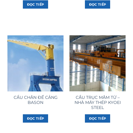
ĐỌC TIẾP
ĐỌC TIẾP
CẨU CHÂN ĐẾ CẢNG
CẦU TRỤC MÂM TỪ –
BASON
NHÀ MÁY THÉP KYOEI
STEEL
ĐỌC TIẾP
ĐỌC TIẾP