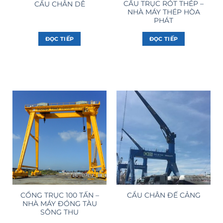
CẦU TRỤC RÓT THÉP –
CẨU CHÂN DÊ
NHÀ MÁY THÉP HÒA
PHÁT
ĐỌC TIẾP
ĐỌC TIẾP
CỔNG TRỤC 100 TẤN –
CẨU CHÂN ĐẾ CẢNG
NHÀ MÁY ĐÓNG TÀU
SÔNG THU