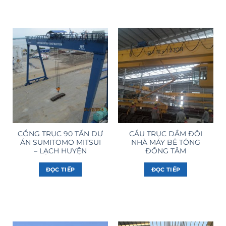
CỔNG TRỤC 90 TẤN DỰ
CẦU TRỤC DẦM ĐÔI
ÁN SUMITOMO MITSUI
NHÀ MÁY BÊ TÔNG
– LẠCH HUYỆN
ĐỒNG TÂM
ĐỌC TIẾP
ĐỌC TIẾP