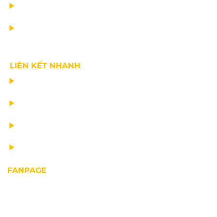
TIN CÔNG TY
VỀ CHÚNG TÔI
LIÊN KẾT NHANH
CHẾ TẠO THIẾT BỊ NÂNG
TƯ VẤN THIẾT KẾ
VẬN CHUYỂN VÀ LẮP ĐẶT
BẢO DƯỠNG THIẾT BỊ NÂNG
FANPAGE