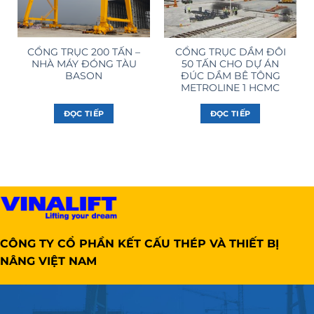
CỔNG TRỤC 200 TẤN –
CỔNG TRỤC DẦM ĐÔI
NHÀ MÁY ĐÓNG TÀU
50 TẤN CHO DỰ ÁN
BASON
ĐÚC DẦM BÊ TÔNG
METROLINE 1 HCMC
ĐỌC TIẾP
ĐỌC TIẾP
CÔNG TY CỔ PHẦN KẾT CẤU THÉP VÀ THIẾT BỊ
NÂNG VIỆT NAM