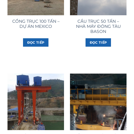
CỔNG TRỤC 100 TẤN –
CẦU TRỤC 50 TẤN –
DỰ ÁN MEXICO
NHÀ MÁY ĐÓNG TÀU
BASON
ĐỌC TIẾP
ĐỌC TIẾP