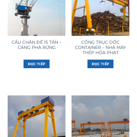
CẨU CHÂN ĐẾ 15 TẤN –
CỔNG TRỤC DỐC
CẢNG PHÀ RỪNG
CONTAINER – NHÀ MÁY
THÉP HÒA PHÁT
ĐỌC TIẾP
ĐỌC TIẾP