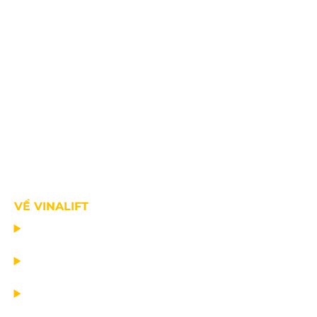
VỀ VINALIFT
TRANG CHỦ
DỰ ÁN
DỊCH VỤ