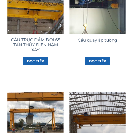
CẦU TRỤC DẦM ĐÔI 65
Cẩu quay áp tường
TẤN THỦY ĐIỆN NẬM
XÂY
ĐỌC TIẾP
ĐỌC TIẾP