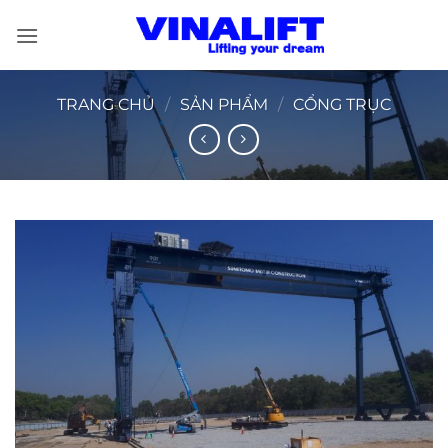
Bỏ
qua
nội
dung
TRANG CHỦ
/
SẢN PHẨM
/
CỔNG TRỤC