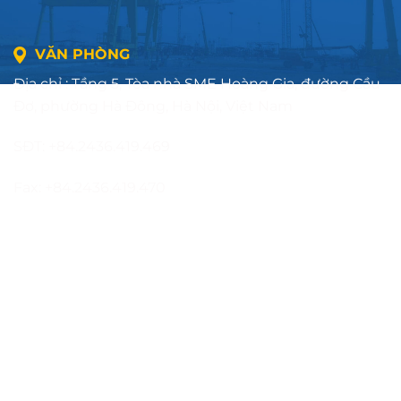
VĂN PHÒNG
Địa chỉ : Tầng 5, Tòa nhà SME Hoàng Gia, đường Cầu
Đơ, phường Hà Đông, Hà Nội, Việt Nam
SĐT: +84.2436.419.469
Fax: +84.2436.419.470