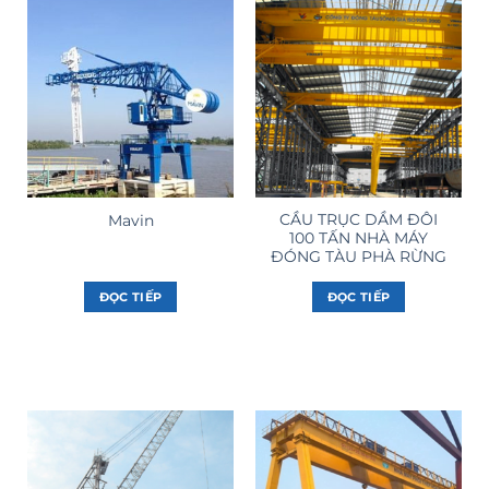
CẦU TRỤC DẦM ĐÔI
Mavin
100 TẤN NHÀ MÁY
ĐÓNG TÀU PHÀ RỪNG
ĐỌC TIẾP
ĐỌC TIẾP