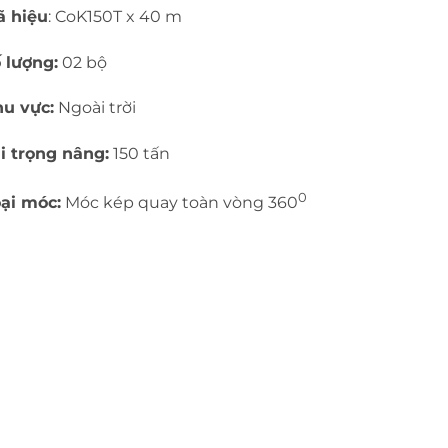
ã hiệu
: CoK150T x 40 m
 lượng:
02 bộ
u vực:
Ngoài trời
i trọng nâng:
150 tấn
0
ại móc:
Móc kép quay toàn vòng 360