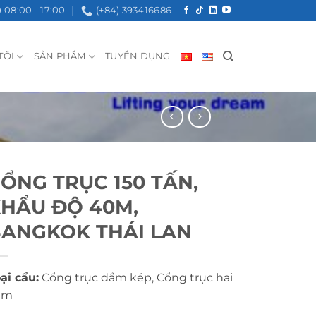
08:00 - 17:00
(+84) 393416686
TÔI
SẢN PHẨM
TUYỂN DỤNG
ỔNG TRỤC 150 TẤN,
HẨU ĐỘ 40M,
ANGKOK THÁI LAN
ại cẩu:
Cổng trục dầm kép, Cổng trục hai
ầm