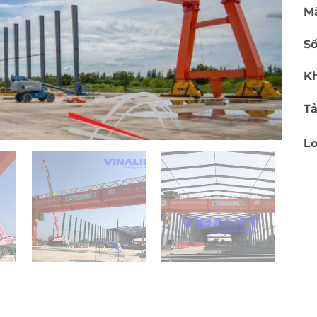
M
Số
Kh
Tả
Lo