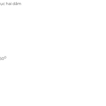
rục hai dầm
0
360