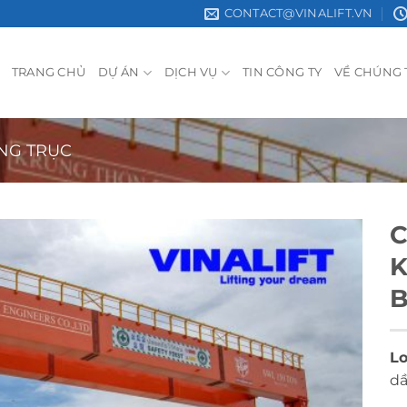
CONTACT@VINALIFT.VN
TRANG CHỦ
DỰ ÁN
DỊCH VỤ
TIN CÔNG TY
VỀ CHÚNG 
NG TRỤC
C
K
B
Lo
d