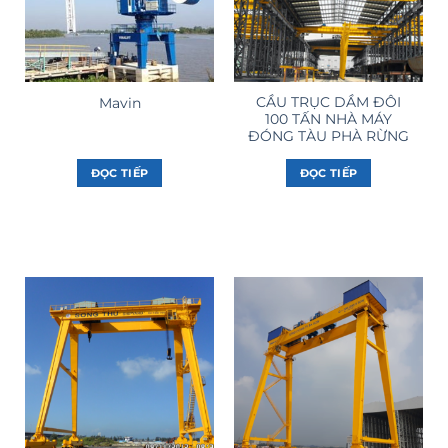
CẦU TRỤC DẦM ĐÔI
Mavin
100 TẤN NHÀ MÁY
ĐÓNG TÀU PHÀ RỪNG
ĐỌC TIẾP
ĐỌC TIẾP