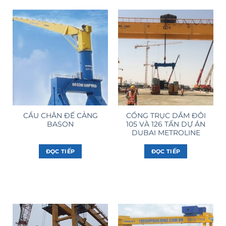
CẨU CHÂN ĐẾ CẢNG
CỔNG TRỤC DẦM ĐÔI
BASON
105 VÀ 126 TẤN DỰ ÁN
DUBAI METROLINE
ĐỌC TIẾP
ĐỌC TIẾP