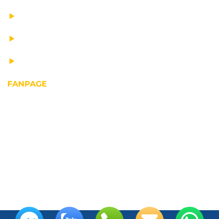
TƯ VẤN THIẾT KẾ
VẬN CHUYỂN VÀ LẮP ĐẶT
BẢO DƯỠNG THIẾT BỊ NÂNG
FANPAGE