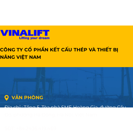
CÔNG TY CỔ PHẦN KẾT CẤU THÉP VÀ THIẾT BỊ
NÂNG VIỆT NAM
VĂN PHÒNG
Địa chỉ : Tầng 5, Tòa nhà SME Hoàng Gia, đường Cầu
Đơ, phường Hà Đông, Hà Nội, Việt Nam
SĐT: +84.2436.419.469