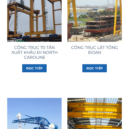
CỔNG TRỤC 70 TẤN
CỔNG TRỤC LẬT TỔNG
XUẤT KHẨU ĐI NORTH
ĐOẠN
CAROLINE
ĐỌC TIẾP
ĐỌC TIẾP