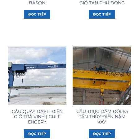
BASON
GIÓ TÂN PHÚ ĐÔNG
ĐỌC TIẾP
ĐỌC TIẾP
CẨU QUAY DAVIT ĐIỆN
CẦU TRỤC DẦM ĐÔI 65
GIÓ TRÀ VINH | GULF
TẤN THỦY ĐIỆN NẬM
ENGERY
XÂY
ĐỌC TIẾP
ĐỌC TIẾP