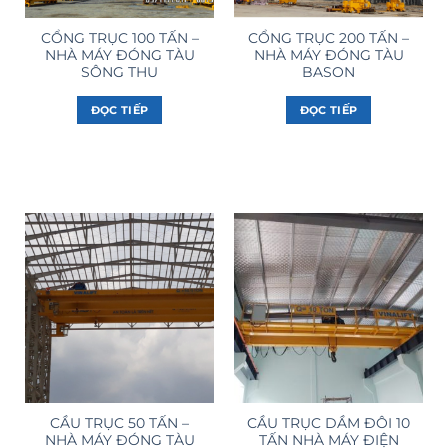
CỔNG TRỤC 100 TẤN –
CỔNG TRỤC 200 TẤN –
NHÀ MÁY ĐÓNG TÀU
NHÀ MÁY ĐÓNG TÀU
SÔNG THU
BASON
ĐỌC TIẾP
ĐỌC TIẾP
CẦU TRỤC 50 TẤN –
CẦU TRỤC DẦM ĐÔI 10
NHÀ MÁY ĐÓNG TÀU
TẤN NHÀ MÁY ĐIỆN