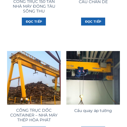
CỔNG TRỤC 150 TẤN
CẨU CHÂN DÊ
NHÀ MÁY ĐÓNG TÀU
SÔNG THU
ĐỌC TIẾP
ĐỌC TIẾP
CỔNG TRỤC DỐC
Cẩu quay áp tường
CONTAINER – NHÀ MÁY
THÉP HÒA PHÁT