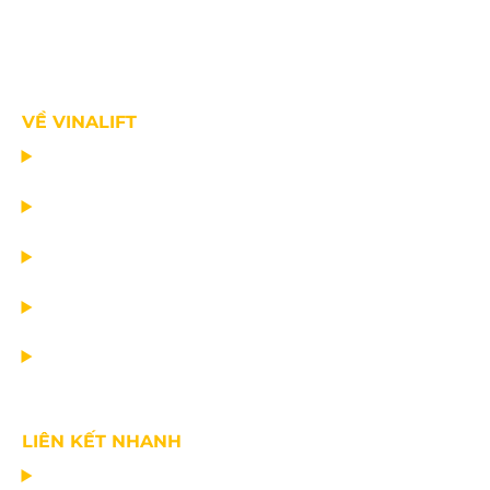
VỀ VINALIFT
TRANG CHỦ
DỰ ÁN
DỊCH VỤ
TIN CÔNG TY
VỀ CHÚNG TÔI
LIÊN KẾT NHANH
CHẾ TẠO THIẾT BỊ NÂNG