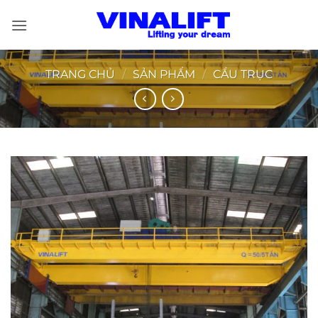
Bỏ
qua
nội
dung
TRANG CHỦ
/
SẢN PHẨM
/
CẦU TRỤC