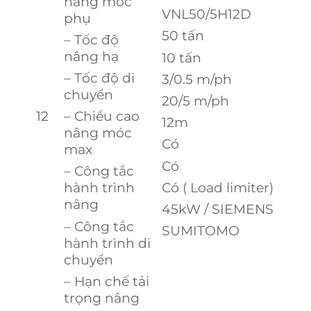
nâng móc
VNL50/5H12D
phụ
50 tấn
– Tốc độ
nâng hạ
10 tấn
– Tốc độ di
3/0.5 m/ph
chuyển
20/5 m/ph
12
– Chiều cao
12m
nâng móc
Có
max
Có
– Công tắc
Có ( Load limiter)
hành trình
nâng
45kW / SIEMENS
– Công tắc
SUMITOMO
hành trình di
chuyển
– Hạn chế tải
trọng nâng