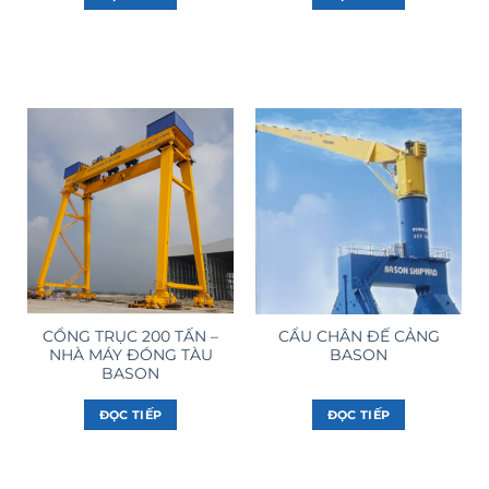
CỔNG TRỤC 200 TẤN –
CẨU CHÂN ĐẾ CẢNG
NHÀ MÁY ĐÓNG TÀU
BASON
BASON
ĐỌC TIẾP
ĐỌC TIẾP