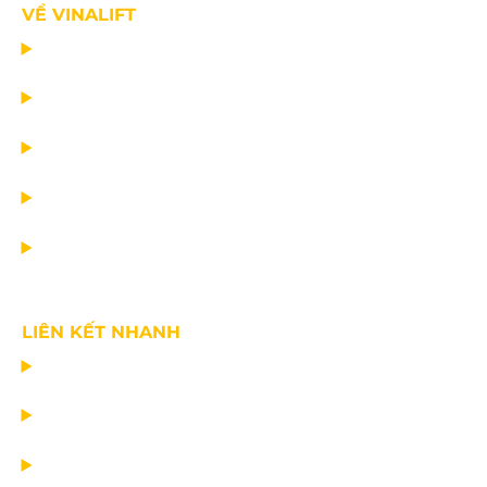
VỀ VINALIFT
TRANG CHỦ
DỰ ÁN
DỊCH VỤ
TIN CÔNG TY
VỀ CHÚNG TÔI
LIÊN KẾT NHANH
CHẾ TẠO THIẾT BỊ NÂNG
TƯ VẤN THIẾT KẾ
VẬN CHUYỂN VÀ LẮP ĐẶT