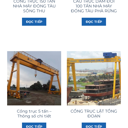
CỔNG TRỤC 150 TẤN
CẦU TRỤC DẦM ĐÔI
NHÀ MÁY ĐÓNG TÀU
100 TẤN NHÀ MÁY
SÔNG THU
ĐÓNG TÀU PHÀ RỪNG
ĐỌC TIẾP
ĐỌC TIẾP
Cổng trục 5 tấn –
CỔNG TRỤC LẬT TỔNG
Thông số chi tiết
ĐOẠN
ĐỌC TIẾP
ĐỌC TIẾP