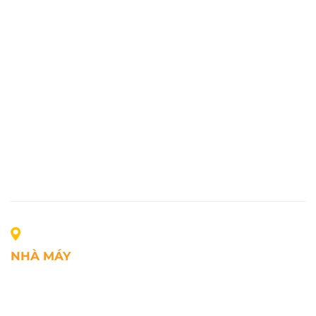
NHÀ MÁY
Địa chỉ: Lô A1, Khu công nghiệp Phúc Điền, xã Mao
Điền, Thành phố Hải Phòng, Việt Nam