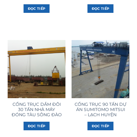
ĐỌC TIẾP
ĐỌC TIẾP
CỔNG TRỤC DẦM ĐÔI
CỔNG TRỤC 90 TẤN DỰ
30 TẤN NHÀ MÁY
ÁN SUMITOMO MITSUI
ĐÓNG TÀU SÔNG ĐÀO
– LẠCH HUYỆN
ĐỌC TIẾP
ĐỌC TIẾP