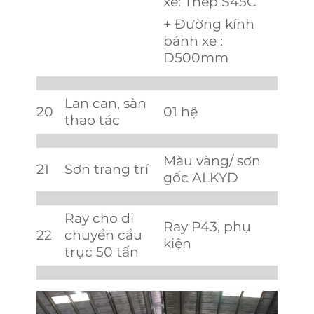
xe: Thép S45C
+ Đường kính
bánh xe :
D500mm
Lan can, sàn
20
01 hệ
thao tác
Màu vàng/ sơn
21
Sơn trang trí
gốc ALKYD
Ray cho di
Ray P43, phụ
22
chuyển cầu
kiện
trục 50 tấn