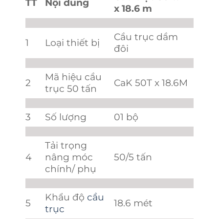
TT
Nội dung
x 18.6 m
Cầu trục dầm
1
Loại thiết bị
đôi
Mã hiệu cầu
2
CaK 50T x 18.6M
trục 50 tấn
3
Số lượng
01 bộ
Tải trọng
4
nâng móc
50/5 tấn
chính/ phụ
Khẩu độ
cầu
5
18.6 mét
trục