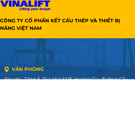
CÔNG TY CỔ PHẦN KẾT CẤU THÉP VÀ THIẾT BỊ
NÂNG VIỆT NAM
VĂN PHÒNG
Địa chỉ : Tầng 5, Tòa nhà SME Hoàng Gia, đường Cầu
Đơ, phường Hà Đông, Hà Nội, Việt Nam
SĐT: +84.2436.419.469
Fax: +84.2436.419.470