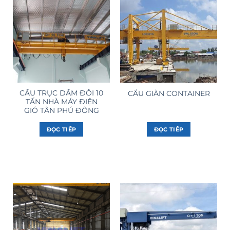
CẦU TRỤC DẦM ĐÔI 10
CẨU GIÀN CONTAINER
TẤN NHÀ MÁY ĐIỆN
GIÓ TÂN PHÚ ĐÔNG
ĐỌC TIẾP
ĐỌC TIẾP