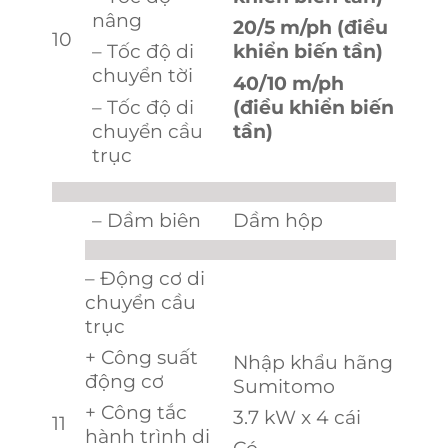
nâng
20/5 m/ph (điều
10
– Tốc độ di
khiển biến tần)
chuyển tời
40/10 m/ph
– Tốc độ di
(điều khiển biến
chuyển cầu
tần)
trục
– Dầm biên
Dầm hộp
– Động cơ di
chuyển cầu
trục
+ Công suất
Nhập khẩu hãng
động cơ
Sumitomo
+ Công tắc
3.7 kW x 4 cái
11
hành trình di