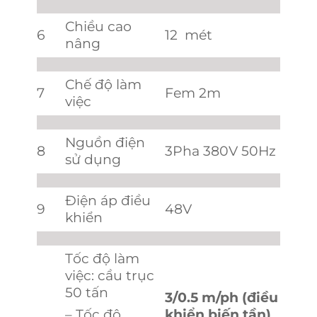
Chiều cao
6
12 mét
nâng
Chế độ làm
7
Fem 2m
việc
Nguồn điện
8
3Pha 380V 50Hz
sử dụng
Điện áp điều
9
48V
khiển
Tốc độ làm
việc: cầu trục
50 tấn
3/0.5 m/ph (điều
– Tốc độ
khiển biến tần)