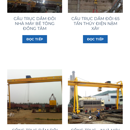
CẦU TRỤC DẦM ĐÔI
CẦU TRỤC DẦM ĐÔI 65
NHÀ MÁY BÊ TÔNG
TẤN THỦY ĐIỆN NẬM
ĐỒNG TÂM
XÂY
ĐỌC TIẾP
ĐỌC TIẾP