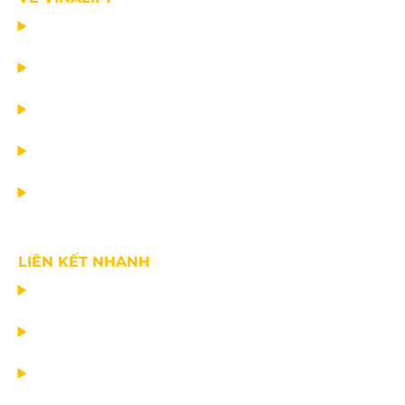
TRANG CHỦ
DỰ ÁN
DỊCH VỤ
TIN CÔNG TY
VỀ CHÚNG TÔI
LIÊN KẾT NHANH
CHẾ TẠO THIẾT BỊ NÂNG
TƯ VẤN THIẾT KẾ
VẬN CHUYỂN VÀ LẮP ĐẶT