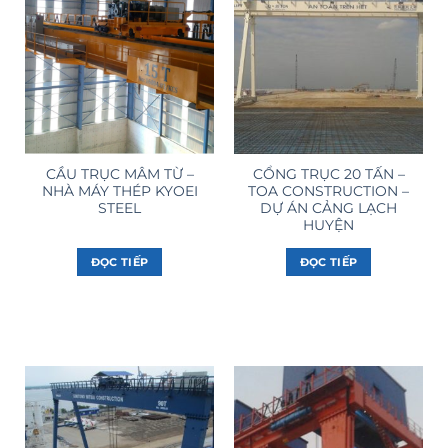
CẦU TRỤC MÂM TỪ –
CỔNG TRỤC 20 TẤN –
NHÀ MÁY THÉP KYOEI
TOA CONSTRUCTION –
STEEL
DỰ ÁN CẢNG LẠCH
HUYỆN
ĐỌC TIẾP
ĐỌC TIẾP