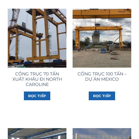
CỔNG TRỤC 70 TẤN
CỔNG TRỤC 100 TẤN –
XUẤT KHẨU ĐI NORTH
DỰ ÁN MEXICO
CAROLINE
ĐỌC TIẾP
ĐỌC TIẾP