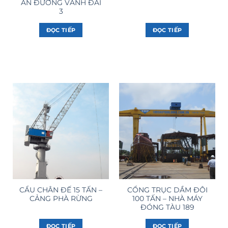
ÁN ĐƯỜNG VÀNH ĐAI
3
ĐỌC TIẾP
ĐỌC TIẾP
CẨU CHÂN ĐẾ 15 TẤN –
CỔNG TRỤC DẦM ĐÔI
CẢNG PHÀ RỪNG
100 TẤN – NHÀ MÁY
ĐÓNG TÀU 189
ĐỌC TIẾP
ĐỌC TIẾP