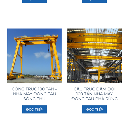
CỔNG TRỤC 100 TẤN –
CẦU TRỤC DẦM ĐÔI
NHÀ MÁY ĐÓNG TÀU
100 TẤN NHÀ MÁY
SÔNG THU
ĐÓNG TÀU PHÀ RỪNG
ĐỌC TIẾP
ĐỌC TIẾP