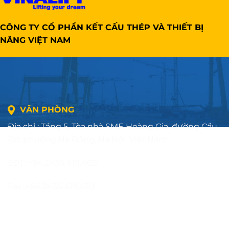
CÔNG TY CỔ PHẦN KẾT CẤU THÉP VÀ THIẾT BỊ
NÂNG VIỆT NAM
VĂN PHÒNG
Địa chỉ : Tầng 5, Tòa nhà SME Hoàng Gia, đường Cầu
Đơ, phường Hà Đông, Hà Nội, Việt Nam
SĐT: +84.2436.419.469
Fax: +84.2436.419.470