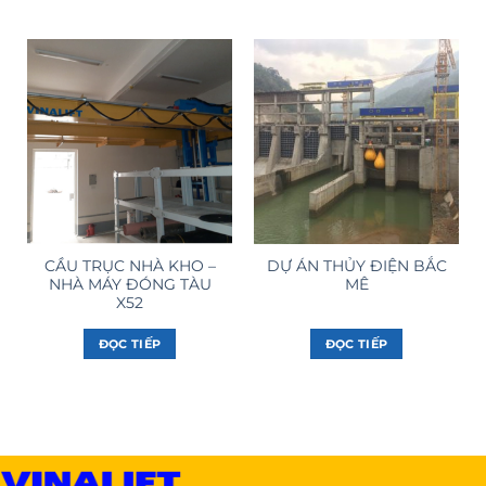
CẦU TRỤC NHÀ KHO –
DỰ ÁN THỦY ĐIỆN BẮC
NHÀ MÁY ĐÓNG TÀU
MÊ
X52
ĐỌC TIẾP
ĐỌC TIẾP