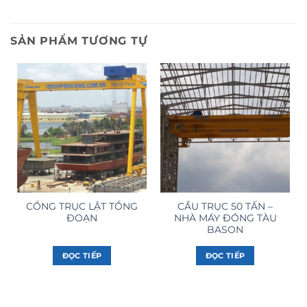
SẢN PHẨM TƯƠNG TỰ
CỔNG TRỤC LẬT TỔNG
CẦU TRỤC 50 TẤN –
ĐOẠN
NHÀ MÁY ĐÓNG TÀU
BASON
ĐỌC TIẾP
ĐỌC TIẾP