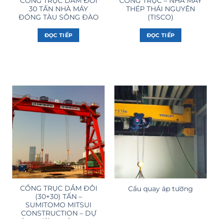
CỔNG TRỤC DẦM ĐÔI
CỔNG TRỤC – NHÀ MÁY
30 TẤN NHÀ MÁY
THÉP THÁI NGUYÊN
ĐÓNG TÀU SÔNG ĐÀO
(TISCO)
ĐỌC TIẾP
ĐỌC TIẾP
CỔNG TRỤC DẦM ĐÔI
Cẩu quay áp tường
(30+30) TẤN –
SUMITOMO MITSUI
CONSTRUCTION – DỰ