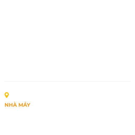
NHÀ MÁY
Địa chỉ: Lô A1, Khu công nghiệp Phúc Điền, xã Mao
Điền, Thành phố Hải Phòng, Việt Nam