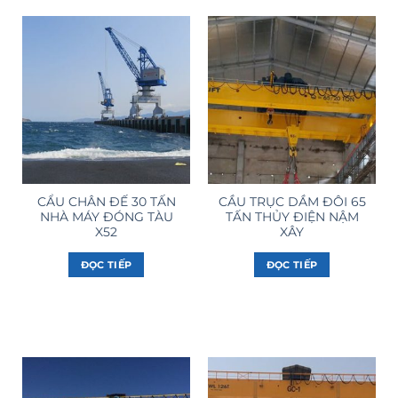
CẨU CHÂN ĐẾ 30 TẤN
CẦU TRỤC DẦM ĐÔI 65
NHÀ MÁY ĐÓNG TÀU
TẤN THỦY ĐIỆN NẬM
X52
XÂY
ĐỌC TIẾP
ĐỌC TIẾP