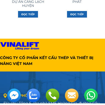
DỰ ÁN CẢNG LẠCH
PHÁT
HUYỆN
ĐỌC TIẾP
ĐỌC TIẾP
CÔNG TY CỔ PHẦN KẾT CẤU THÉP VÀ THIẾT BỊ
NÂNG VIỆT NAM
VĂN PHÒNG
Địa chỉ : Tầng 5, Tòa nhà SME Hoàng Gia, đường Cầu