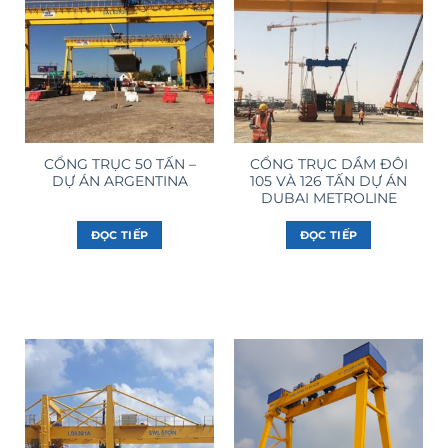
CỔNG TRỤC 50 TẤN –
CỔNG TRỤC DẦM ĐÔI
DỰ ÁN ARGENTINA
105 VÀ 126 TẤN DỰ ÁN
DUBAI METROLINE
ĐỌC TIẾP
ĐỌC TIẾP