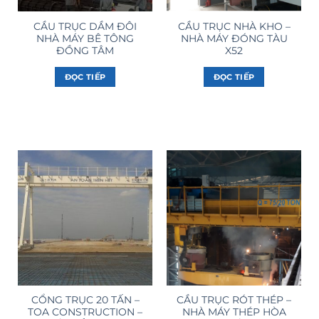
CẦU TRỤC DẦM ĐÔI
CẦU TRỤC NHÀ KHO –
NHÀ MÁY BÊ TÔNG
NHÀ MÁY ĐÓNG TÀU
ĐỒNG TÂM
X52
ĐỌC TIẾP
ĐỌC TIẾP
CỔNG TRỤC 20 TẤN –
CẦU TRỤC RÓT THÉP –
TOA CONSTRUCTION –
NHÀ MÁY THÉP HÒA