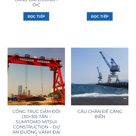
OIC
ĐỌC TIẾP
ĐỌC TIẾP
CỔNG TRỤC DẦM ĐÔI
CẨU CHÂN ĐẾ CẢNG
(30+30) TẤN –
BIỂN
SUMITOMO MITSUI
CONSTRUCTION – DỰ
ÁN ĐƯỜNG VÀNH ĐAI