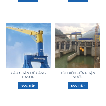
CẨU CHÂN ĐẾ CẢNG
TỜI ĐIỆN CỬA NHẬN
BASON
NƯỚC
ĐỌC TIẾP
ĐỌC TIẾP