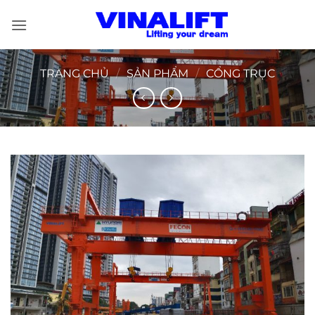
Bỏ
qua
nội
dung
TRANG CHỦ
/
SẢN PHẨM
/
CỔNG TRỤC