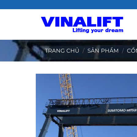
Bỏ
qua
nội
dung
TRANG CHỦ
/
SẢN PHẨM
/
CỔ