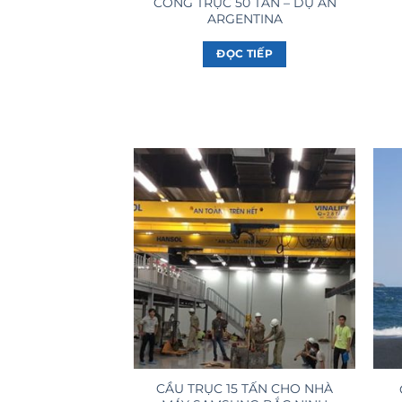
CỔNG TRỤC 50 TẤN – DỰ ÁN
ARGENTINA
ĐỌC TIẾP
CẦU TRỤC 15 TẤN CHO NHÀ