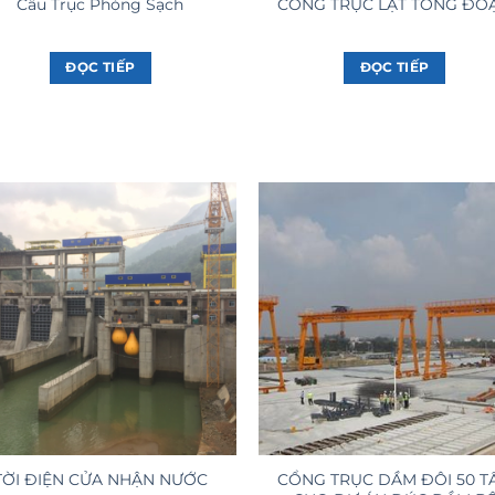
Cầu Trục Phòng Sạch
CỔNG TRỤC LẬT TỔNG ĐO
ĐỌC TIẾP
ĐỌC TIẾP
CỔNG TRỤC DẦM ĐÔI 50 T
TỜI ĐIỆN CỬA NHẬN NƯỚC