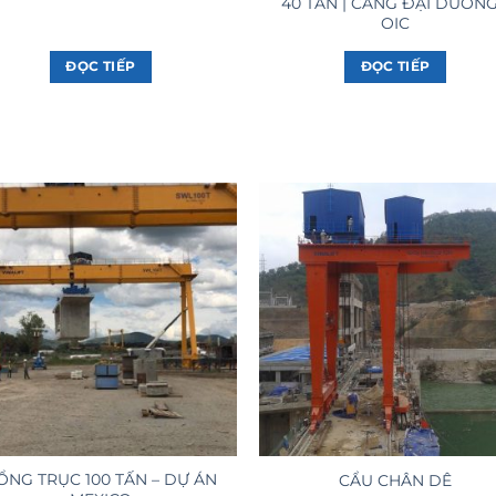
40 TẤN | CẢNG ĐẠI DƯƠNG
OIC
ĐỌC TIẾP
ĐỌC TIẾP
ỔNG TRỤC 100 TẤN – DỰ ÁN
CẨU CHÂN DÊ