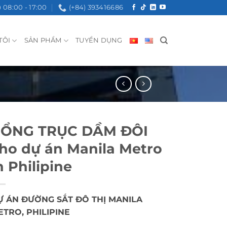
08:00 - 17:00
(+84) 393416686
TÔI
SẢN PHẨM
TUYỂN DỤNG
ỔNG TRỤC DẦM ĐÔI
ho dự án Manila Metro
n Philipine
Ự ÁN ĐƯỜNG SẮT ĐÔ THỊ MANILA
ETRO, PHILIPINE