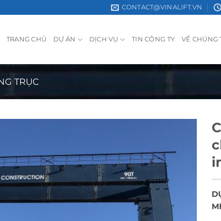
CONTACT@VINALIFT.VN
TRANG CHỦ
DỰ ÁN
DỊCH VỤ
TIN CÔNG TY
VỀ CHÚNG 
NG TRỤC
C
c
i
D
M