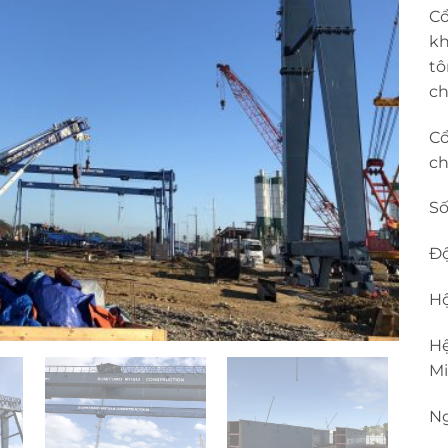
Cổ
kh
tô
ch
Cổ
ch
Số
Độ
Hộ
Hệ
Mi
Ng