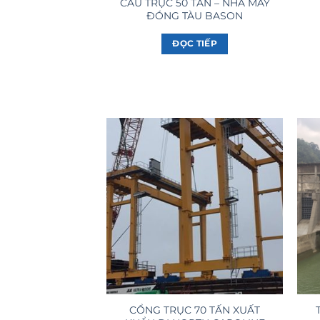
CẦU TRỤC 50 TẤN – NHÀ MÁY
ĐÓNG TÀU BASON
ĐỌC TIẾP
CỔNG TRỤC 70 TẤN XUẤT