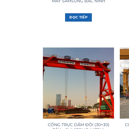
MÁY SAMSUNG BẮC NINH
ĐỌC TIẾP
CỔNG TRỤC DẦM ĐÔI (30+30)
C