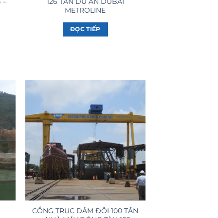
 –
126 TẤN DỰ ÁN DUBAI
METROLINE
ĐỌC TIẾP
CỔNG TRỤC DẦM ĐÔI 100 TẤN