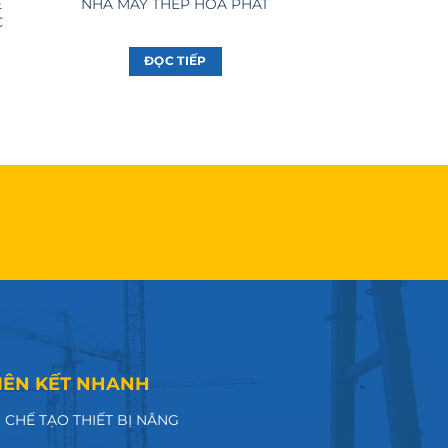
Ê
NHÀ MÁY THÉP HÒA PHÁT
C
ĐỌC TIẾP
IÊN KẾT NHANH
CHẾ TẠO THIẾT BỊ NÂNG