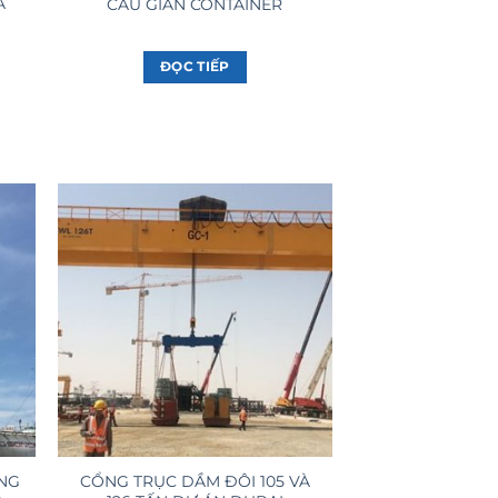
À
CẨU GIÀN CONTAINER
ĐỌC TIẾP
ẢNG
CỔNG TRỤC DẦM ĐÔI 105 VÀ