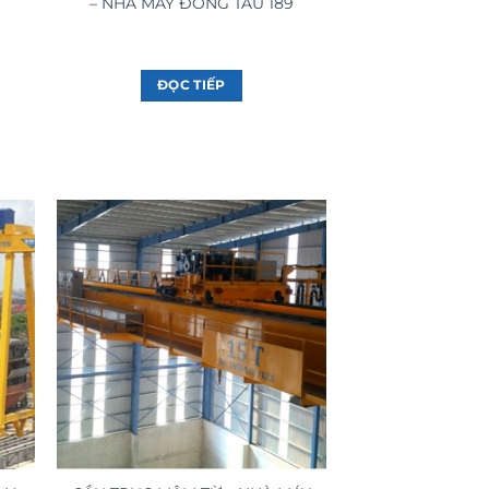
– NHÀ MÁY ĐÓNG TÀU 189
ĐỌC TIẾP