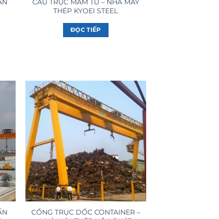
CẦU TRỤC MÂM TỪ – NHÀ MÁY
ẠN
THÉP KYOEI STEEL
ĐỌC TIẾP
ẤN
CỔNG TRỤC DỐC CONTAINER –