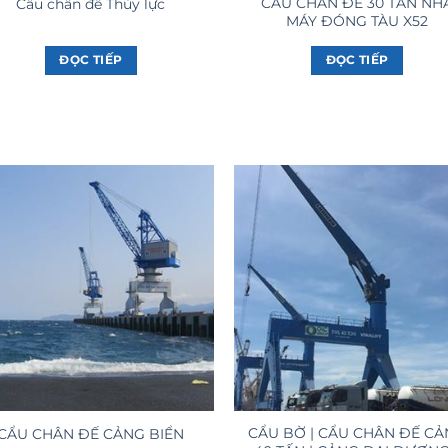
CẨU CHÂN ĐẾ 30 TẤN NH
Cẩu chân đế Thủy lực
MÁY ĐÓNG TÀU X52
ĐỌC TIẾP
ĐỌC TIẾP
CẨU BỜ | CẨU CHÂN ĐẾ C
CẨU CHÂN ĐẾ CẢNG BIỂN