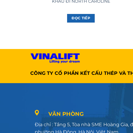
KHẨU ĐI NORTH CAROLINE
ĐỌC TIẾP
CÔNG TY CỔ PHẦN KẾT CẤU THÉP VÀ TH
VĂN PHÒNG
Địa chỉ : Tầng 5, Tòa nhà SME Hoàng Gia,
phường Hà Đông, Hà Nội, Việt Nam