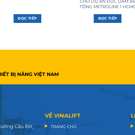
CHO DỰ ÁN ĐÚC DẦM B
TÔNG METROLINE 1 HCM
ĐỌC TIẾP
ĐỌC TIẾP
IẾT BỊ NÂNG VIỆT NAM
VỀ VINALIFT
L
 đường Cầu Đơ,
TRANG CHỦ