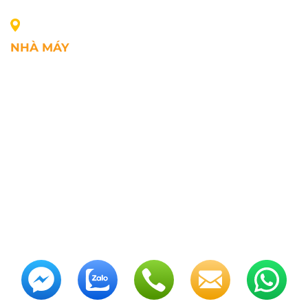
NHÀ MÁY
Địa chỉ: Lô A1, Khu công nghiệp Phúc Điền, xã Mao
Điền, Thành phố Hải Phòng, Việt Nam
SĐT: +84.2203.545.002
Fax: +84.2203.545.002