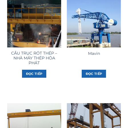
CẦU TRỤC RÓT THÉP –
Mavin
NHÀ MÁY THÉP HÒA
PHÁT
ĐỌC TIẾP
ĐỌC TIẾP