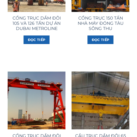
CỔNG TRỤC DẦM ĐÔI
CỔNG TRỤC 150 TẤN
105 VÀ 126 TẤN DỰ ÁN
NHÀ MÁY ĐÓNG TÀU
DUBAI METROLINE
SÔNG THU
ĐỌC TIẾP
ĐỌC TIẾP
CỔNG TRỤC DẦM ĐÔI
CẦU TRỤC DẦM ĐÔI 65