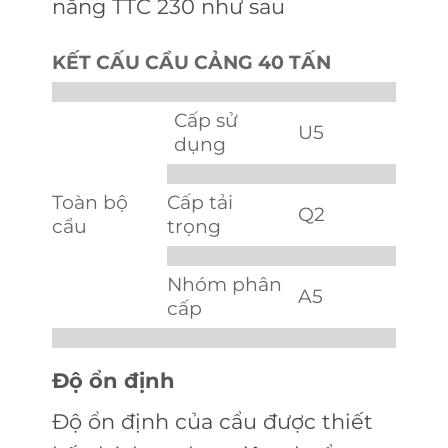
năng TTC 230 như sau
KẾT CẤU CẨU CẢNG 40 TẤN
Cấp sử
U5
dụng
Toàn bộ
Cấp tải
Q2
cẩu
trọng
Nhóm phân
A5
cấp
Độ ổn định
Độ ổn định của cẩu được thiết