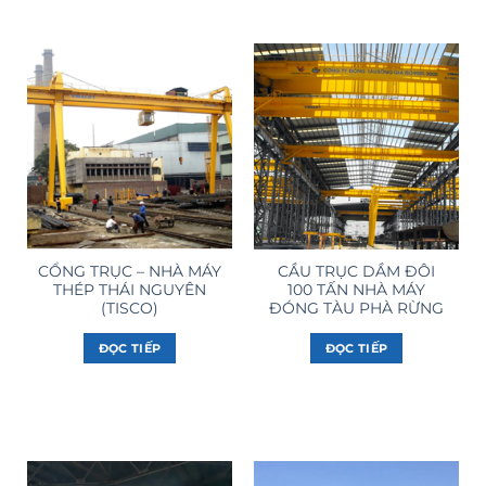
CỔNG TRỤC – NHÀ MÁY
CẦU TRỤC DẦM ĐÔI
THÉP THÁI NGUYÊN
100 TẤN NHÀ MÁY
(TISCO)
ĐÓNG TÀU PHÀ RỪNG
ĐỌC TIẾP
ĐỌC TIẾP