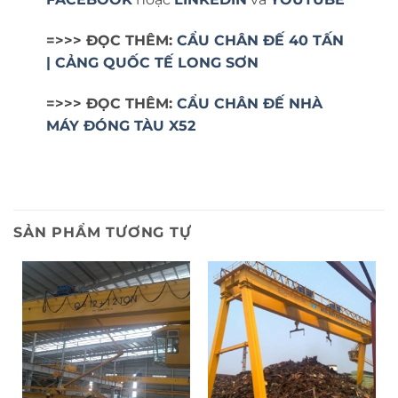
=>>> ĐỌC THÊM:
CẨU CHÂN ĐẾ 40 TẤN
| CẢNG QUỐC TẾ LONG SƠN
=>>> ĐỌC THÊM:
CẨU CHÂN ĐẾ NHÀ
MÁY ĐÓNG TÀU X52
SẢN PHẨM TƯƠNG TỰ