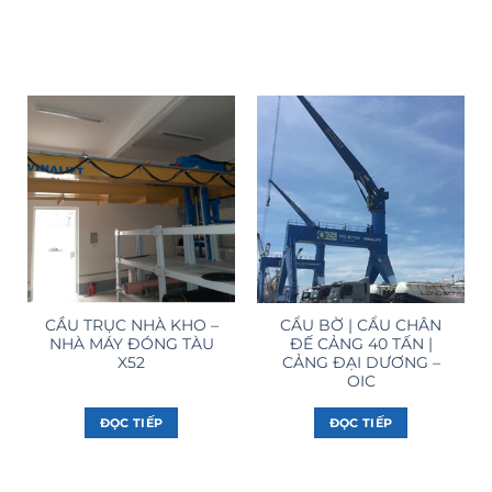
CẦU TRỤC NHÀ KHO –
CẨU BỜ | CẨU CHÂN
NHÀ MÁY ĐÓNG TÀU
ĐẾ CẢNG 40 TẤN |
X52
CẢNG ĐẠI DƯƠNG –
OIC
ĐỌC TIẾP
ĐỌC TIẾP