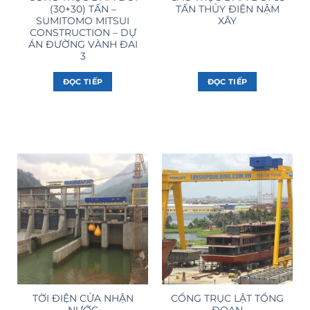
(30+30) TẤN –
TẤN THỦY ĐIỆN NẬM
SUMITOMO MITSUI
XÂY
CONSTRUCTION – DỰ
ÁN ĐƯỜNG VÀNH ĐAI
3
ĐỌC TIẾP
ĐỌC TIẾP
TỜI ĐIỆN CỬA NHẬN
CỔNG TRỤC LẬT TỔNG