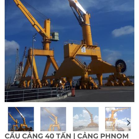
CẨU CẢNG 40 TẤN | CẢNG PHNOM