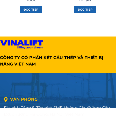
NƯỚC
ĐOẠN
ĐỌC TIẾP
ĐỌC TIẾP
CÔNG TY CỔ PHẦN KẾT CẤU THÉP VÀ THIẾT BỊ
NÂNG VIỆT NAM
VĂN PHÒNG
Địa chỉ : Tầng 5, Tòa nhà SME Hoàng Gia, đường Cầu
Đơ, phường Hà Đông, Hà Nội, Việt Nam