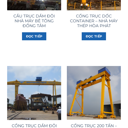
CẦU TRỤC DẦM ĐÔI
CỔNG TRỤC DỐC
NHÀ MÁY BÊ TÔNG
CONTAINER – NHÀ MÁY
ĐỒNG TÂM
THÉP HÒA PHÁT
ĐỌC TIẾP
ĐỌC TIẾP
CỔNG TRỤC DẦM ĐÔI
CỔNG TRỤC 200 TẤN –