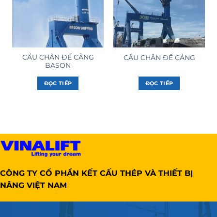
CẨU CHÂN ĐẾ CẢNG
CẨU CHÂN ĐẾ CẢNG
BASON
ĐỌC TIẾP
ĐỌC TIẾP
CÔNG TY CỔ PHẦN KẾT CẤU THÉP VÀ THIẾT BỊ
NÂNG VIỆT NAM