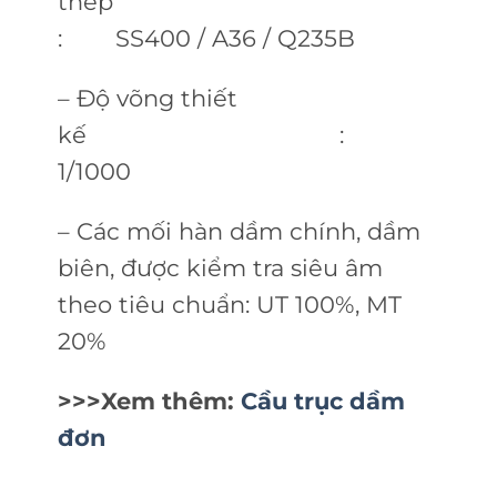
thép
: SS400 / A36 / Q235B
– Độ võng thiết
kế :
1/1000
– Các mối hàn dầm chính, dầm
biên, đư­ợc kiểm tra siêu âm
theo tiêu chuẩn: UT 100%, MT
20%
>>>Xem thêm:
Cầu trục dầm
đơn