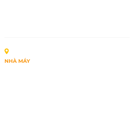
NHÀ MÁY
Địa chỉ: Lô A1, Khu công nghiệp Phúc Điền, xã Mao
Điền, Thành phố Hải Phòng, Việt Nam
SĐT: +84.2203.545.002
Fax: +84.2203.545.002