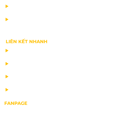
TIN CÔNG TY
VỀ CHÚNG TÔI
LIÊN KẾT NHANH
CHẾ TẠO THIẾT BỊ NÂNG
TƯ VẤN THIẾT KẾ
VẬN CHUYỂN VÀ LẮP ĐẶT
BẢO DƯỠNG THIẾT BỊ NÂNG
FANPAGE