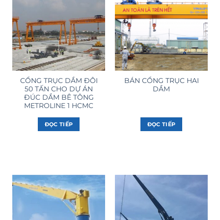
CỔNG TRỤC DẦM ĐÔI
BÁN CỔNG TRỤC HAI
50 TẤN CHO DỰ ÁN
DẦM
ĐÚC DẦM BÊ TÔNG
METROLINE 1 HCMC
ĐỌC TIẾP
ĐỌC TIẾP