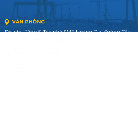
VĂN PHÒNG
Địa chỉ : Tầng 5, Tòa nhà SME Hoàng Gia, đường Cầu
Đơ, phường Hà Đông, Hà Nội, Việt Nam
SĐT: +84.2436.419.469
Fax: +84.2436.419.470