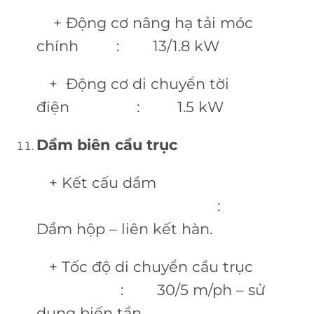
+ Động cơ nâng hạ tải móc
chính : 13/1.8 kW
+ Động cơ di chuyển tời
điện : 1.5 kW
Dầm biên cầu trục
+ Kết cấu dầm
:
Dầm hộp – liên kết hàn.
+ Tốc độ di chuyển cầu trục
: 30/5 m/ph – sử
dụng biến tần