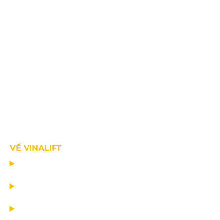
VỀ VINALIFT
TRANG CHỦ
DỰ ÁN
DỊCH VỤ