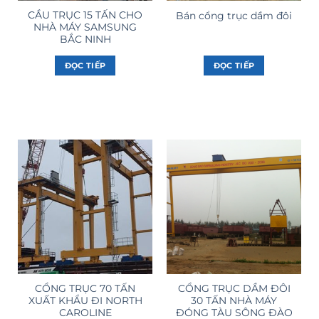
CẦU TRỤC 15 TẤN CHO
Bán cổng trục dầm đôi
NHÀ MÁY SAMSUNG
BẮC NINH
ĐỌC TIẾP
ĐỌC TIẾP
CỔNG TRỤC 70 TẤN
CỔNG TRỤC DẦM ĐÔI
XUẤT KHẨU ĐI NORTH
30 TẤN NHÀ MÁY
CAROLINE
ĐÓNG TÀU SÔNG ĐÀO