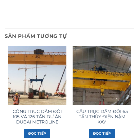
SẢN PHẨM TƯƠNG TỰ
CỔNG TRỤC DẦM ĐÔI
CẦU TRỤC DẦM ĐÔI 65
105 VÀ 126 TẤN DỰ ÁN
TẤN THỦY ĐIỆN NẬM
DUBAI METROLINE
XÂY
ĐỌC TIẾP
ĐỌC TIẾP