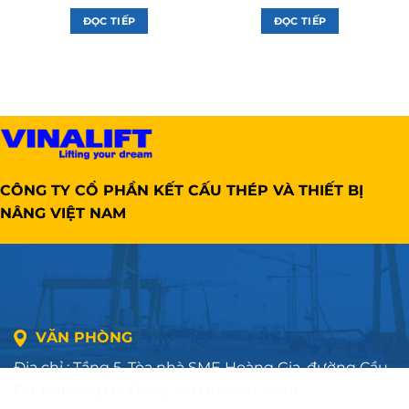
ĐỌC TIẾP
ĐỌC TIẾP
CÔNG TY CỔ PHẦN KẾT CẤU THÉP VÀ THIẾT BỊ
NÂNG VIỆT NAM
VĂN PHÒNG
Địa chỉ : Tầng 5, Tòa nhà SME Hoàng Gia, đường Cầu
Đơ, phường Hà Đông, Hà Nội, Việt Nam