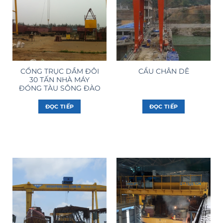
CỔNG TRỤC DẦM ĐÔI
CẨU CHÂN DÊ
30 TẤN NHÀ MÁY
ĐÓNG TÀU SÔNG ĐÀO
ĐỌC TIẾP
ĐỌC TIẾP