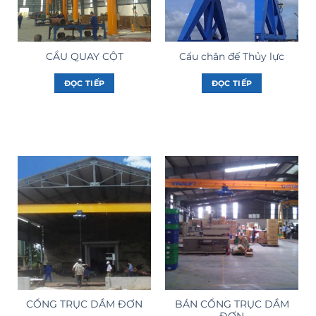
CẨU QUAY CỘT
Cẩu chân đế Thủy lực
ĐỌC TIẾP
ĐỌC TIẾP
BÁN CỔNG TRỤC DẦM
CỔNG TRỤC DẦM ĐƠN
ĐƠN