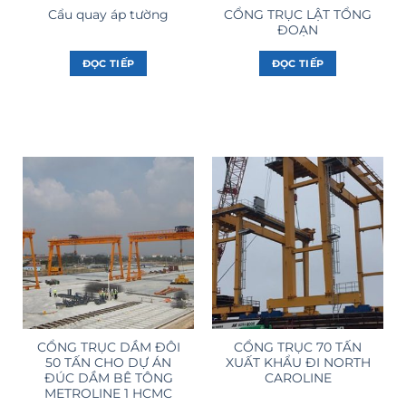
CỔNG TRỤC LẬT TỔNG
Cẩu quay áp tường
ĐOẠN
ĐỌC TIẾP
ĐỌC TIẾP
CỔNG TRỤC DẦM ĐÔI
CỔNG TRỤC 70 TẤN
50 TẤN CHO DỰ ÁN
XUẤT KHẨU ĐI NORTH
ĐÚC DẦM BÊ TÔNG
CAROLINE
METROLINE 1 HCMC