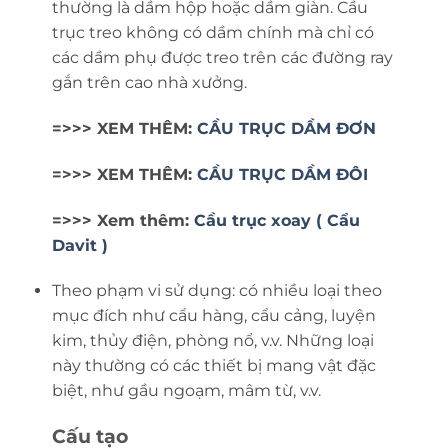
thường là dầm hộp hoặc dầm giàn. Cầu
trục treo không có dầm chính mà chỉ có
các dầm phụ được treo trên các đường ray
gắn trên cao nhà xưởng.
=>>> XEM THÊM:
CẦU TRỤC DẦM ĐƠN
=>>> XEM THÊM:
CẦU TRỤC DẦM ĐÔI
=>>> Xem thêm:
Cầu trục xoay ( Cẩu
Davit )
Theo phạm vi sử dụng: có nhiều loại theo
mục đích như cẩu hàng, cẩu cảng, luyện
kim, thủy điện, phòng nổ, v.v. Những loại
này thường có các thiết bị mang vật đặc
biệt, như gầu ngoạm, mâm từ, v.v.
Cấu tạo