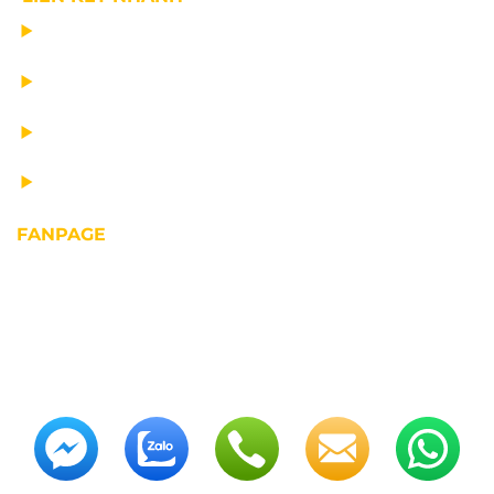
CHẾ TẠO THIẾT BỊ NÂNG
TƯ VẤN THIẾT KẾ
VẬN CHUYỂN VÀ LẮP ĐẶT
BẢO DƯỠNG THIẾT BỊ NÂNG
FANPAGE