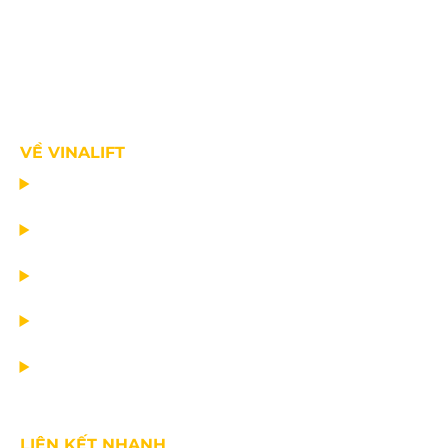
VỀ VINALIFT
TRANG CHỦ
DỰ ÁN
DỊCH VỤ
TIN CÔNG TY
VỀ CHÚNG TÔI
LIÊN KẾT NHANH