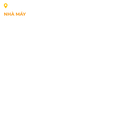
NHÀ MÁY
Địa chỉ: Lô A1, Khu công nghiệp Phúc Điền, xã Mao
Điền, Thành phố Hải Phòng, Việt Nam
SĐT: +84.2203.545.002
Fax: +84.2203.545.002