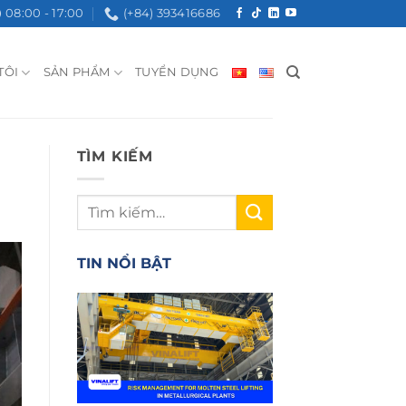
08:00 - 17:00
(+84) 393416686
TÔI
SẢN PHẨM
TUYỂN DỤNG
TÌM KIẾM
TIN NỔI BẬT