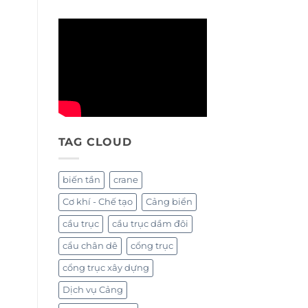
TAG CLOUD
biến tần
crane
Cơ khí - Chế tạo
Cảng biển
cầu trục
cầu trục dầm đôi
cẩu chân dê
cổng trục
cổng trục xây dựng
Dịch vụ Cảng