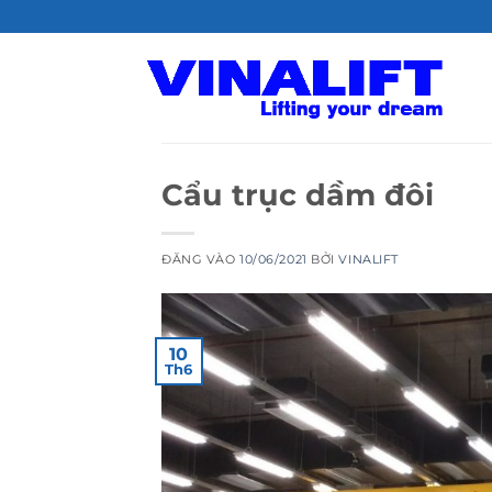
Bỏ
qua
nội
dung
Cẩu trục dầm đôi
ĐĂNG VÀO
10/06/2021
BỞI
VINALIFT
10
Th6