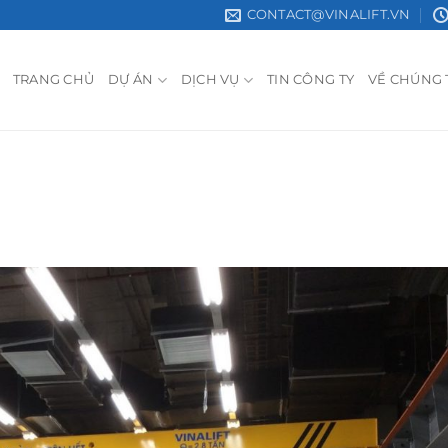
CONTACT@VINALIFT.VN
TRANG CHỦ
DỰ ÁN
DỊCH VỤ
TIN CÔNG TY
VỀ CHÚNG 