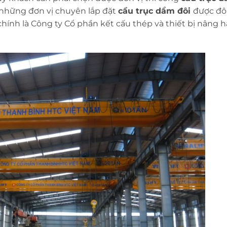
 những đơn vị chuyên lắp đặt
cẩu trục dầm đôi
được đ
hính là Công ty Cổ phần kết cấu thép và thiết bị nâng h