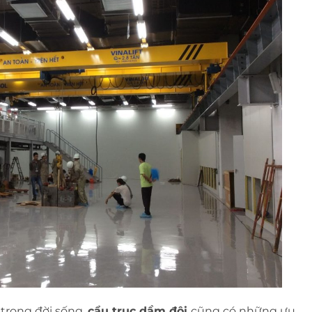
 trong đời sống,
cẩu trục dầm đôi
cũng có những ưu