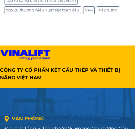
top 10 cảng biển lớn nhất Việt Nam
top 20 thương hiệu xuất sắc toàn cầu
VPA
Xây dựng
CÔNG TY CỔ PHẦN KẾT CẤU THÉP VÀ THIẾT BỊ
NÂNG VIỆT NAM
VĂN PHÒNG
Địa chỉ : Tầng 5, Tòa nhà SME Hoàng Gia, đường Cầu