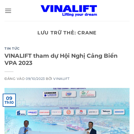
Bỏ
qua
nội
dung
LƯU TRỮ THẺ:
CRANE
TIN TỨC
VINALIFT tham dự Hội Nghị Cảng Biển
VPA 2023
ĐĂNG VÀO
09/10/2023
BỞI
VINALIFT
09
Th10