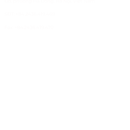
Đơ, phường Hà Đông, Hà Nội, Việt Nam
SĐT: +84.2436.419.469
Fax: +84.2436.419.470