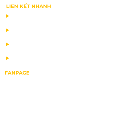
LIÊN KẾT NHANH
CHẾ TẠO THIẾT BỊ NÂNG
TƯ VẤN THIẾT KẾ
VẬN CHUYỂN VÀ LẮP ĐẶT
BẢO DƯỠNG THIẾT BỊ NÂNG
FANPAGE