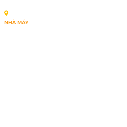
NHÀ MÁY
Địa chỉ: Lô A1, Khu công nghiệp Phúc Điền, xã Mao
Điền, Thành phố Hải Phòng, Việt Nam
SĐT: +84.2203.545.002
Fax: +84.2203.545.002