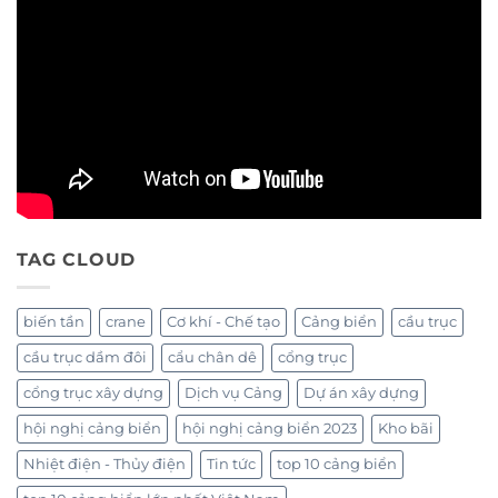
TAG CLOUD
biến tần
crane
Cơ khí - Chế tạo
Cảng biển
cầu trục
cầu trục dầm đôi
cẩu chân dê
cổng trục
cổng trục xây dựng
Dịch vụ Cảng
Dự án xây dựng
hội nghị cảng biển
hội nghị cảng biển 2023
Kho bãi
Nhiệt điện - Thủy điện
Tin tức
top 10 cảng biển