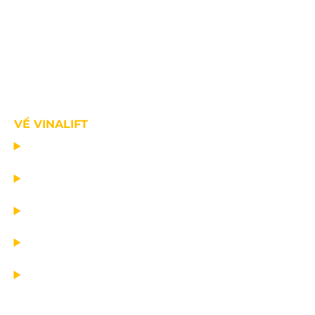
VỀ VINALIFT
TRANG CHỦ
DỰ ÁN
DỊCH VỤ
TIN CÔNG TY
VỀ CHÚNG TÔI