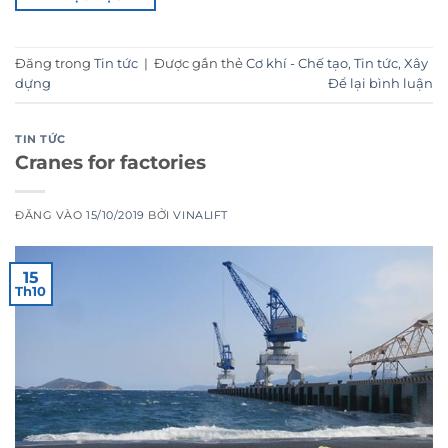
Đăng trong
Tin tức
|
Được gắn thẻ
Cơ khí - Chế tạo
,
Tin tức
,
Xây
dựng
Để lại bình luận
TIN TỨC
Cranes for factories
ĐĂNG VÀO
15/10/2019
BỞI
VINALIFT
15
Th10