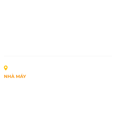
NHÀ MÁY
Địa chỉ: Lô A1, Khu công nghiệp Phúc Điền, xã Mao
Điền, Thành phố Hải Phòng, Việt Nam
SĐT: +84.2203.545.002