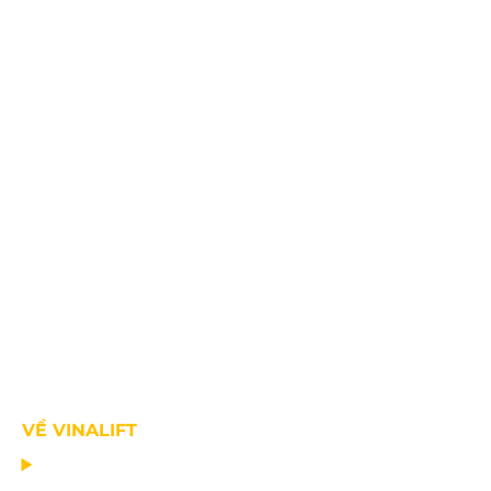
Fax: +84.2203.545.002
VỀ VINALIFT
TRANG CHỦ