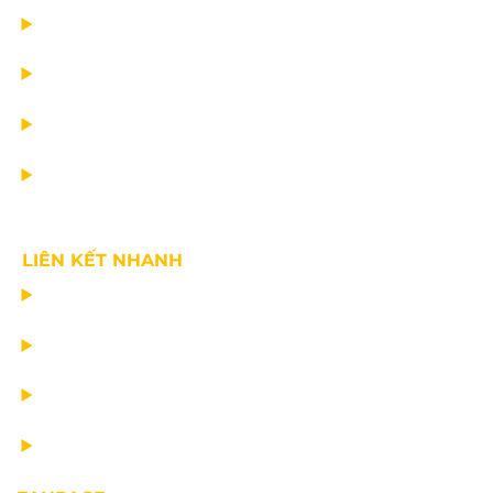
DỰ ÁN
DỊCH VỤ
TIN CÔNG TY
VỀ CHÚNG TÔI
LIÊN KẾT NHANH
CHẾ TẠO THIẾT BỊ NÂNG
TƯ VẤN THIẾT KẾ
VẬN CHUYỂN VÀ LẮP ĐẶT
BẢO DƯỠNG THIẾT BỊ NÂNG