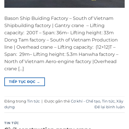
Bason Ship Buiding Factory – South of Vietnam
Shipbuilding factory | Gantry crane – Lifting
capacity: 200T – Span: 36m– Lifting height: 33m
Dong Tam factory – South of Vietnam Production
line | Overhead crane – Lifting capacity: (12+12)T –
Span: 29m– Lifting height: 5.3m Hanwha factory –
North of Vietnam Aero-engine factory |Overhead
crane […]
TIẾP TỤC ĐỌC
→
Đăng trong
Tin tức
|
Được gắn thẻ
Cơ khí - Chế tạo
,
Tin tức
,
Xây
dựng
Để lại bình luận
TIN TỨC