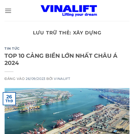
Bỏ
qua
nội
dung
LƯU TRỮ THẺ:
XÂY DỰNG
TIN TỨC
TOP 10 CẢNG BIỂN LỚN NHẤT CHÂU Á
2024
ĐĂNG VÀO
26/09/2023
BỞI
VINALIFT
26
Th9