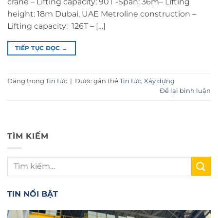
crane – Lifting capacity: 90T -Span: 36m– Lifting
height: 18m Dubai, UAE Metroline construction –
Lifting capacity: 126T – […]
TIẾP TỤC ĐỌC
→
Đăng trong
Tin tức
|
Được gắn thẻ
Tin tức
,
Xây dựng
Để lại bình luận
TÌM KIẾM
TIN NỔI BẬT