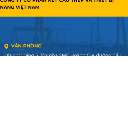
CÔNG TY CỔ PHẦN KẾT CẤU THÉP VÀ THIẾT BỊ
NÂNG VIỆT NAM
VĂN PHÒNG
Địa chỉ : Tầng 5, Tòa nhà SME Hoàng Gia, đường Cầu
Đơ, phường Hà Đông, Hà Nội, Việt Nam
SĐT: +84.2436.419.469
Fax: +84.2436.419.470