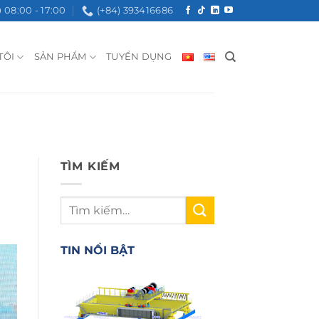
08:00 - 17:00
(+84) 393416686
TÔI
SẢN PHẨM
TUYỂN DỤNG
TÌM KIẾM
TIN NỔI BẬT