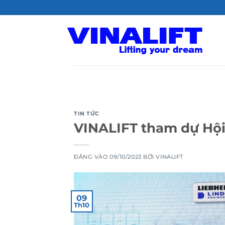
Bỏ
qua
nội
dung
TIN TỨC
VINALIFT tham dự Hội
ĐĂNG VÀO
09/10/2023
BỞI
VINALIFT
09
Th10