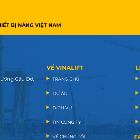
IẾT BỊ NÂNG VIỆT NAM
VỀ VINALIFT
L
 đường Cầu Đơ,
TRANG CHỦ
DỰ ÁN
DỊCH VỤ
TIN CÔNG TY
F
VỀ CHÚNG TÔI