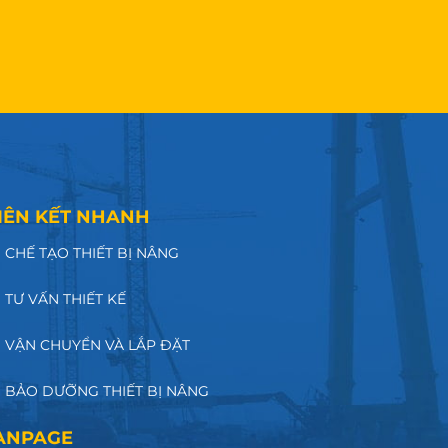
IÊN KẾT NHANH
CHẾ TẠO THIẾT BỊ NÂNG
TƯ VẤN THIẾT KẾ
VẬN CHUYỂN VÀ LẮP ĐẶT
BẢO DƯỠNG THIẾT BỊ NÂNG
ANPAGE