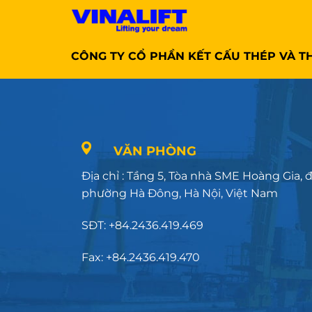
CÔNG TY CỔ PHẦN KẾT CẤU THÉP VÀ TH
VĂN PHÒNG
Địa chỉ : Tầng 5, Tòa nhà SME Hoàng Gia,
phường Hà Đông, Hà Nội, Việt Nam
SĐT: +84.2436.419.469
Fax: +84.2436.419.470