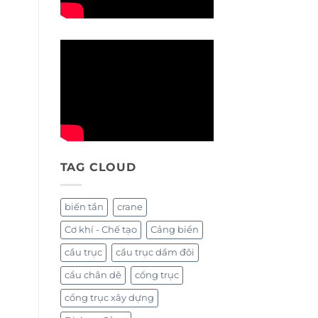
TAG CLOUD
biến tần
crane
Cơ khí - Chế tạo
Cảng biển
cầu trục
cầu trục dầm đôi
cẩu chân dê
cổng trục
cổng trục xây dựng