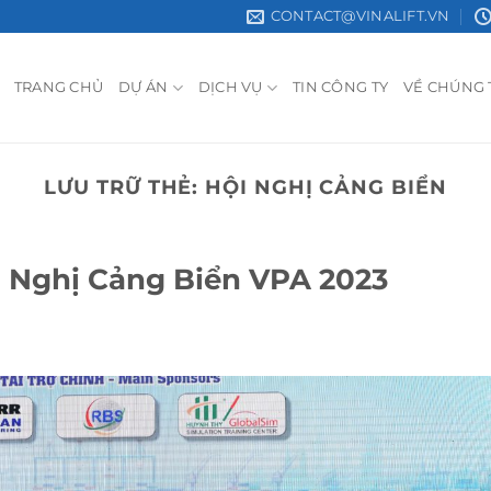
CONTACT@VINALIFT.VN
TRANG CHỦ
DỰ ÁN
DỊCH VỤ
TIN CÔNG TY
VỀ CHÚNG 
LƯU TRỮ THẺ:
HỘI NGHỊ CẢNG BIỂN
 Nghị Cảng Biển VPA 2023