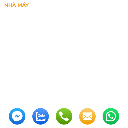
NHÀ MÁY
Địa chỉ: Lô A1, Khu công nghiệp Phúc Điền, xã Mao
Điền, Thành phố Hải Phòng, Việt Nam
SĐT: +84.2203.545.002
Fax: +84.2203.545.002