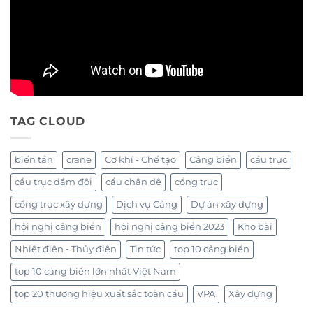
TAG CLOUD
biến tần
crane
Cơ khí - Chế tạo
Cảng biển
cầu trục
cầu trục dầm đôi
cẩu chân dê
cổng trục
cổng trục xây dựng
Dịch vụ Cảng
Dự án xây dựng
hội nghị cảng biển
hội nghị cảng biển 2023
Kho bãi
Nhiệt điện - Thủy điện
Tin tức
top 10 cảng biển
top 10 cảng biển lớn nhất Việt Nam
top 20 thương hiệu xuất sắc toàn cầu
VPA
Xây dựng