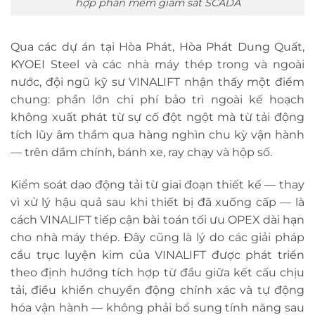
hợp phần mềm giám sát SCADA
Qua các dự án tại Hòa Phát, Hòa Phát Dung Quất,
KYOEI Steel và các nhà máy thép trong và ngoài
nước, đội ngũ kỹ sư VINALIFT nhận thấy một điểm
chung: phần lớn chi phí bảo trì ngoài kế hoạch
không xuất phát từ sự cố đột ngột mà từ tải động
tích lũy âm thầm qua hàng nghìn chu kỳ vận hành
— trên dầm chính, bánh xe, ray chạy và hộp số.
Kiểm soát dao động tải từ giai đoạn thiết kế — thay
vì xử lý hậu quả sau khi thiết bị đã xuống cấp — là
cách VINALIFT tiếp cận bài toán tối ưu OPEX dài hạn
cho nhà máy thép. Đây cũng là lý do các giải pháp
cầu trục luyện kim của VINALIFT được phát triển
theo định hướng tích hợp từ đầu giữa kết cấu chịu
tải, điều khiển chuyển động chính xác và tự động
hóa vận hành — không phải bổ sung tính năng sau