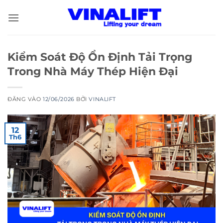
Bỏ
qua
nội
dung
Kiểm Soát Độ Ổn Định Tải Trọng
Trong Nhà Máy Thép Hiện Đại
ĐĂNG VÀO
12/06/2026
BỞI
VINALIFT
12
Th6