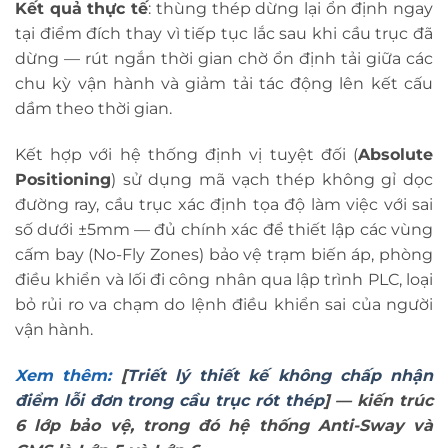
Kết quả thực tế
: thùng thép dừng lại ổn định ngay
tại điểm đích thay vì tiếp tục lắc sau khi cầu trục đã
dừng — rút ngắn thời gian chờ ổn định tải giữa các
chu kỳ vận hành và giảm tải tác động lên kết cấu
dầm theo thời gian.
Kết hợp với hệ thống định vị tuyệt đối (
Absolute
Positioning
) sử dụng mã vạch thép không gỉ dọc
đường ray, cầu trục xác định tọa độ làm việc với sai
số dưới ±5mm — đủ chính xác để thiết lập các vùng
cấm bay (No-Fly Zones) bảo vệ trạm biến áp, phòng
điều khiển và lối đi công nhân qua lập trình PLC, loại
bỏ rủi ro va chạm do lệnh điều khiển sai của người
vận hành.
Xem thêm:
[
Triết lý thiết kế không chấp nhận
điểm lỗi đơn trong cầu trục rót thép
] — kiến trúc
6 lớp bảo vệ, trong đó hệ thống Anti-Sway và