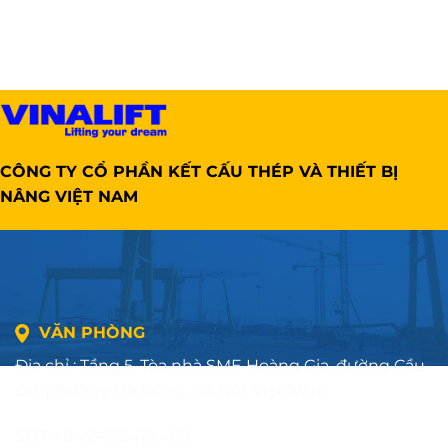
CÔNG TY CỔ PHẦN KẾT CẤU THÉP VÀ THIẾT BỊ
NÂNG VIỆT NAM
VĂN PHÒNG
Địa chỉ : Tầng 5, Tòa nhà SME Hoàng Gia, đường Cầu
Đơ, phường Hà Đông, Hà Nội, Việt Nam
SĐT: +84.2436.419.469