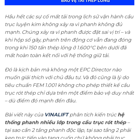
Hầu hết các sự cố mất tải trong lịch sử vận hành cầu
trục luyện kim không xảy ra vì phanh không đủ
mạnh. Chúng xảy ra vì phanh được đặt sai vị trí – và
khi hộp số gãy, phanh trên động cơ vẫn đang đóng
trong khi 150 tấn thép lỏng ở 1.600°C bên dưới đã
mất hoàn toàn kết nối với hệ thống giữ tải.
Đó là kịch bản mà không một EPC Director nào
muốn giải thích với chủ đầu tư. Và đó cũng là lý do
tiêu chuẩn FEM 1.001 không cho phép thiết kế cầu
trục rót thép chỉ dựa trên một điểm bảo vệ duy nhất
– dù điểm đó mạnh đến đâu.
Bài viết này của
VINALIFT
phân tích kiến trúc
hệ
thống phanh nhiều lớp trong cầu trục rót thép
–
tại sao cần 2 tầng phanh độc lập, tại sao tầng 2 phải
kẹp trực tiếp vào tang cuốn chứ không phải trục