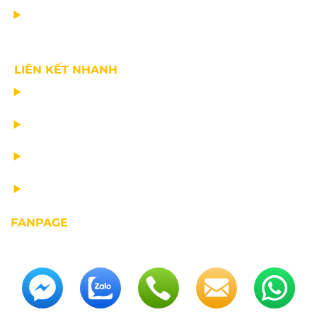
VỀ CHÚNG TÔI
LIÊN KẾT NHANH
CHẾ TẠO THIẾT BỊ NÂNG
TƯ VẤN THIẾT KẾ
VẬN CHUYỂN VÀ LẮP ĐẶT
BẢO DƯỠNG THIẾT BỊ NÂNG
FANPAGE