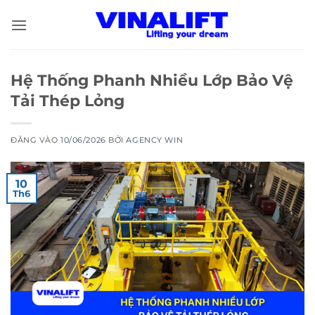
Bỏ
qua
nội
dung
Hệ Thống Phanh Nhiều Lớp Bảo Vệ
Tải Thép Lỏng
ĐĂNG VÀO
10/06/2026
BỞI
AGENCY WIN
10
Th6