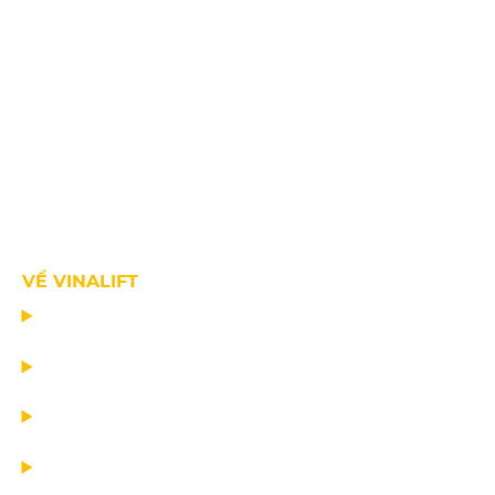
VỀ VINALIFT
TRANG CHỦ
DỰ ÁN
DỊCH VỤ
TIN CÔNG TY