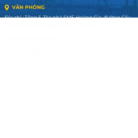
VĂN PHÒNG
Địa chỉ : Tầng 5, Tòa nhà SME Hoàng Gia, đường Cầu
Đơ, phường Hà Đông, Hà Nội, Việt Nam
SĐT: +84.2436.419.469
Fax: +84.2436.419.470