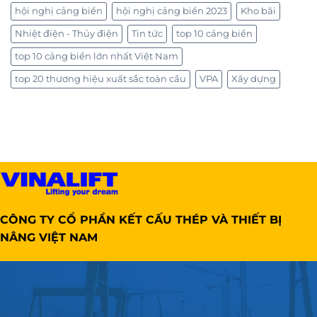
hội nghị cảng biển
hội nghị cảng biển 2023
Kho bãi
Nhiệt điện - Thủy điện
Tin tức
top 10 cảng biển
top 10 cảng biển lớn nhất Việt Nam
top 20 thương hiệu xuất sắc toàn cầu
VPA
Xây dựng
CÔNG TY CỔ PHẦN KẾT CẤU THÉP VÀ THIẾT BỊ
NÂNG VIỆT NAM