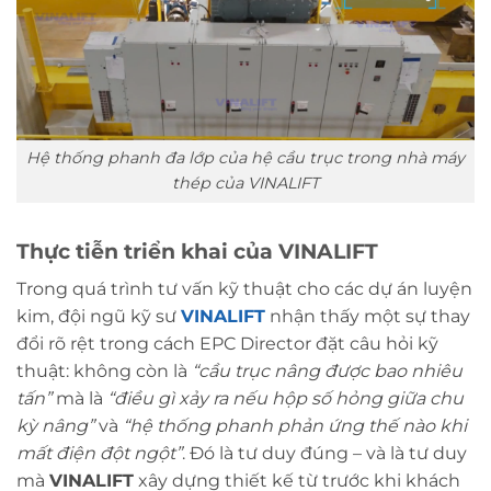
Hệ thống phanh đa lớp của hệ cầu trục trong nhà máy
thép của VINALIFT
Thực tiễn triển khai của VINALIFT
Trong quá trình tư vấn kỹ thuật cho các dự án luyện
kim, đội ngũ kỹ sư
VINALIFT
nhận thấy một sự thay
đổi rõ rệt trong cách EPC Director đặt câu hỏi kỹ
thuật: không còn là
“cầu trục nâng được bao nhiêu
tấn”
mà là
“điều gì xảy ra nếu hộp số hỏng giữa chu
kỳ nâng”
và
“hệ thống phanh phản ứng thế nào khi
mất điện đột ngột”
. Đó là tư duy đúng – và là tư duy
mà
VINALIFT
xây dựng thiết kế từ trước khi khách