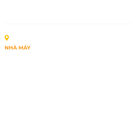
NHÀ MÁY
Địa chỉ: Lô A1, Khu công nghiệp Phúc Điền, xã Mao
Điền, Thành phố Hải Phòng, Việt Nam
SĐT: +84.2203.545.002
Fax: +84.2203.545.002