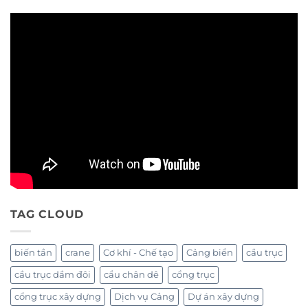
TAG CLOUD
biến tần
crane
Cơ khí - Chế tạo
Cảng biển
cầu trục
cầu trục dầm đôi
cẩu chân dê
cổng trục
cổng trục xây dựng
Dịch vụ Cảng
Dự án xây dựng