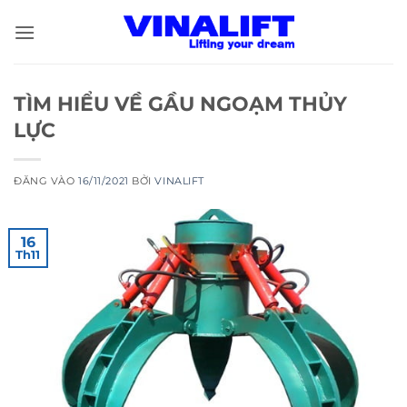
Bỏ
qua
nội
dung
TÌM HIỂU VỀ GẦU NGOẠM THỦY
LỰC
ĐĂNG VÀO
16/11/2021
BỞI
VINALIFT
16
Th11