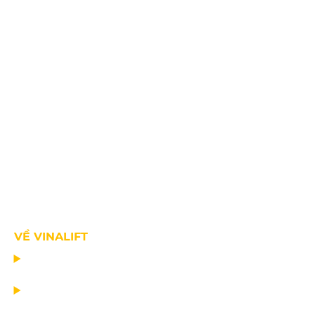
VỀ VINALIFT
TRANG CHỦ
DỰ ÁN