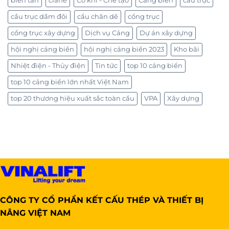
biến tần
crane
Cơ khí - Chế tạo
Cảng biển
cầu trục
cầu trục dầm đôi
cẩu chân dê
cổng trục
cổng trục xây dựng
Dịch vụ Cảng
Dự án xây dựng
hội nghị cảng biển
hội nghị cảng biển 2023
Kho bãi
Nhiệt điện - Thủy điện
Tin tức
top 10 cảng biển
top 10 cảng biển lớn nhất Việt Nam
top 20 thương hiệu xuất sắc toàn cầu
VPA
Xây dựng
CÔNG TY CỔ PHẦN KẾT CẤU THÉP VÀ THIẾT BỊ
NÂNG VIỆT NAM