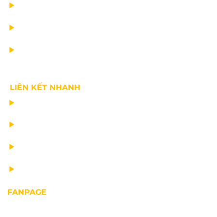
DỊCH VỤ
TIN CÔNG TY
VỀ CHÚNG TÔI
LIÊN KẾT NHANH
CHẾ TẠO THIẾT BỊ NÂNG
TƯ VẤN THIẾT KẾ
VẬN CHUYỂN VÀ LẮP ĐẶT
BẢO DƯỠNG THIẾT BỊ NÂNG
FANPAGE