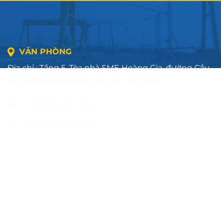
VĂN PHÒNG
Địa chỉ : Tầng 5, Tòa nhà SME Hoàng Gia, đường Cầu
Đơ, phường Hà Đông, Hà Nội, Việt Nam
SĐT: +84.2436.419.469
Fax: +84.2436.419.470