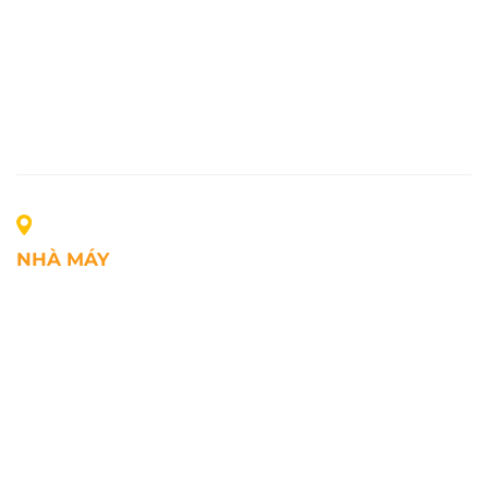
NHÀ MÁY
Địa chỉ: Lô A1, Khu công nghiệp Phúc Điền, xã Mao
Điền, Thành phố Hải Phòng, Việt Nam
SĐT: +84.2203.545.002
Fax: +84.2203.545.002