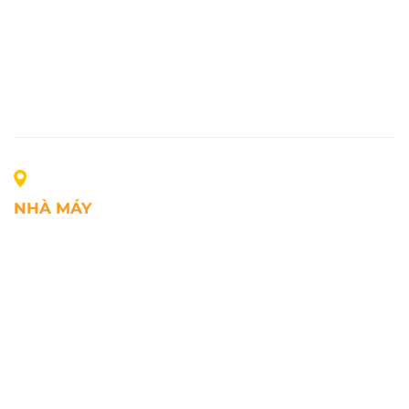
NHÀ MÁY
Địa chỉ: Lô A1, Khu công nghiệp Phúc Điền, xã Mao
Điền, Thành phố Hải Phòng, Việt Nam
SĐT: +84.2203.545.002
Fax: +84.2203.545.002