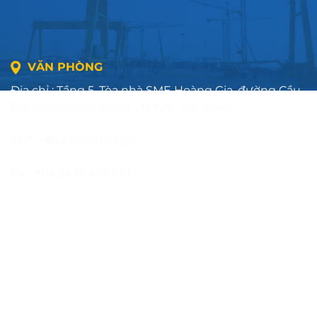
VĂN PHÒNG
Địa chỉ : Tầng 5, Tòa nhà SME Hoàng Gia, đường Cầu
Đơ, phường Hà Đông, Hà Nội, Việt Nam
SĐT: +84.2436.419.469
Fax: +84.2436.419.470