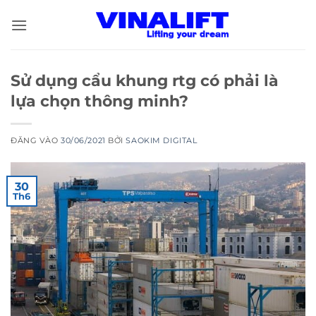
Bỏ
qua
nội
dung
Sử dụng cẩu khung rtg có phải là
lựa chọn thông minh?
ĐĂNG VÀO
30/06/2021
BỞI
SAOKIM DIGITAL
30
Th6