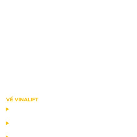
VỀ VINALIFT
TRANG CHỦ
DỰ ÁN