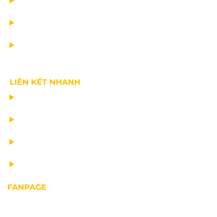
DỊCH VỤ
TIN CÔNG TY
VỀ CHÚNG TÔI
LIÊN KẾT NHANH
CHẾ TẠO THIẾT BỊ NÂNG
TƯ VẤN THIẾT KẾ
VẬN CHUYỂN VÀ LẮP ĐẶT
BẢO DƯỠNG THIẾT BỊ NÂNG
FANPAGE