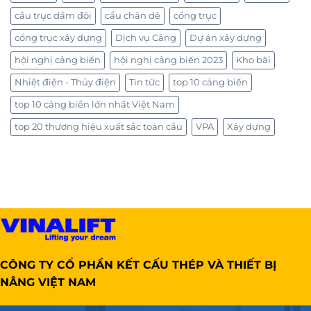
cầu trục dầm đôi
cẩu chân dê
cổng trục
cổng trục xây dựng
Dịch vụ Cảng
Dự án xây dựng
hội nghị cảng biển
hội nghị cảng biển 2023
Kho bãi
Nhiệt điện - Thủy điện
Tin tức
top 10 cảng biển
top 10 cảng biển lớn nhất Việt Nam
top 20 thương hiệu xuất sắc toàn cầu
VPA
Xây dựng
CÔNG TY CỔ PHẦN KẾT CẤU THÉP VÀ THIẾT BỊ
NÂNG VIỆT NAM