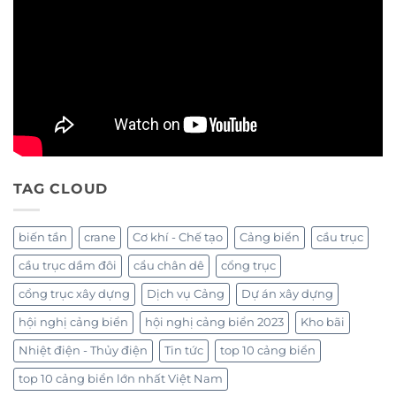
TAG CLOUD
biến tần
crane
Cơ khí - Chế tạo
Cảng biển
cầu trục
cầu trục dầm đôi
cẩu chân dê
cổng trục
cổng trục xây dựng
Dịch vụ Cảng
Dự án xây dựng
hội nghị cảng biển
hội nghị cảng biển 2023
Kho bãi
Nhiệt điện - Thủy điện
Tin tức
top 10 cảng biển
top 10 cảng biển lớn nhất Việt Nam