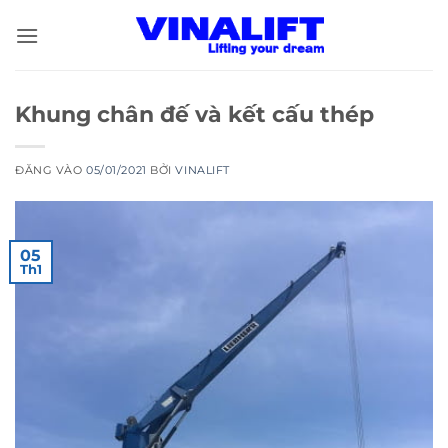
Bỏ
qua
nội
dung
Khung chân đế và kết cấu thép
ĐĂNG VÀO
05/01/2021
BỞI
VINALIFT
05
Th1