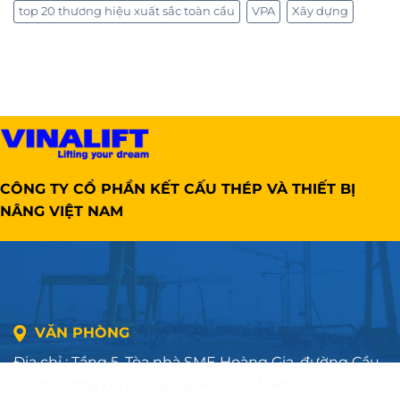
top 20 thương hiệu xuất sắc toàn cầu
VPA
Xây dựng
CÔNG TY CỔ PHẦN KẾT CẤU THÉP VÀ THIẾT BỊ
NÂNG VIỆT NAM
VĂN PHÒNG
Địa chỉ : Tầng 5, Tòa nhà SME Hoàng Gia, đường Cầu
Đơ, phường Hà Đông, Hà Nội, Việt Nam