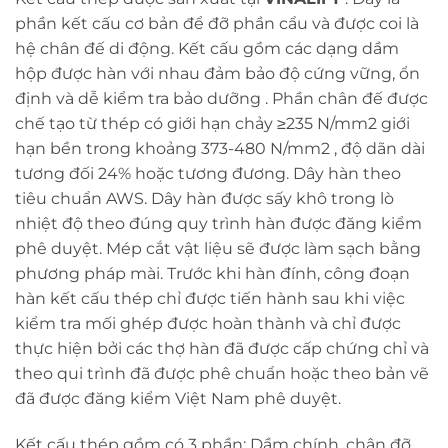
phần kết cấu cơ bản để đỡ phần cẩu và được coi là
hệ chân đế di động. Kết cấu gồm các dạng dầm
hộp được hàn với nhau đảm bảo độ cứng vững, ổn
định và dễ kiểm tra bảo dưỡng . Phần chân đế được
chế tạo từ thép có giới hạn chảy ≥235 N/mm
2­
giới
hạn bền trong khoảng 373-480 N/mm
2
, độ dãn dài
tương đối 24% hoặc tương đương. Dây hàn theo
tiêu chuẩn AWS. Dây hàn được sấy khô trong lò
nhiệt độ theo đúng quy trình hàn được đăng kiểm
phê duyệt. Mép cắt vật liệu sẽ được làm sạch bằng
phương pháp mài. Trước khi hàn đính, công đoạn
hàn kết cấu thép chỉ được tiến hành sau khi việc
kiểm tra mối ghép được hoàn thành và chỉ được
thực hiện bởi các thợ hàn đã được cấp chứng chỉ và
theo qui trình đã được phê chuẩn hoặc theo bản vẽ
đã được đăng kiểm Việt Nam phê duyệt.
Kết cấu thép gồm có 3 phần: Dầm chính, chân đỡ,