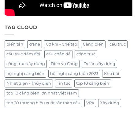
TAG CLOUD
biến tần
crane
Cơ khí - Chế tạo
Cảng biển
cầu trục
cầu trục dầm đôi
cẩu chân dê
cổng trục
cổng trục xây dựng
Dịch vụ Cảng
Dự án xây dựng
hội nghị cảng biển
hội nghị cảng biển 2023
Kho bãi
Nhiệt điện - Thủy điện
Tin tức
top 10 cảng biển
top 10 cảng biển lớn nhất Việt Nam
top 20 thương hiệu xuất sắc toàn cầu
VPA
Xây dựng