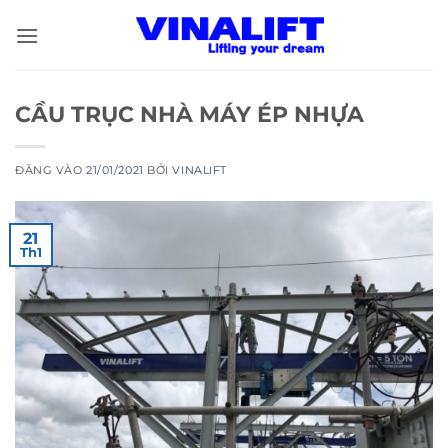
Bỏ
qua
nội
dung
CẦU TRỤC NHÀ MÁY ÉP NHỰA
ĐĂNG VÀO
21/01/2021
BỞI
VINALIFT
21
Th1