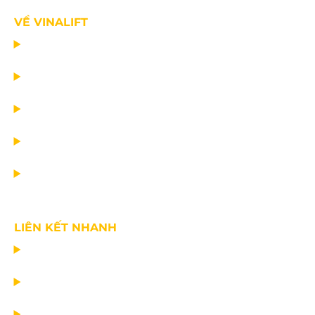
VỀ VINALIFT
TRANG CHỦ
DỰ ÁN
DỊCH VỤ
TIN CÔNG TY
VỀ CHÚNG TÔI
LIÊN KẾT NHANH
CHẾ TẠO THIẾT BỊ NÂNG
TƯ VẤN THIẾT KẾ