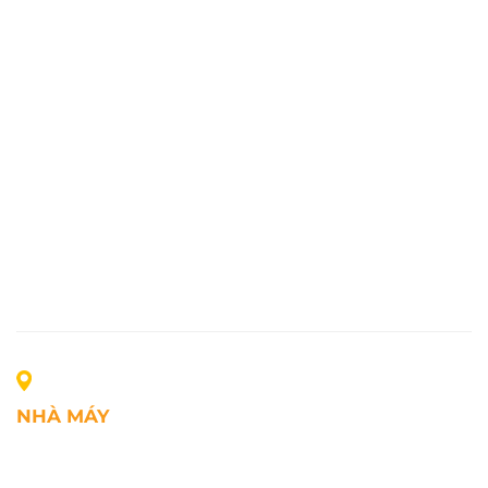
NHÀ MÁY
Địa chỉ: Lô A1, Khu công nghiệp Phúc Điền, xã Mao