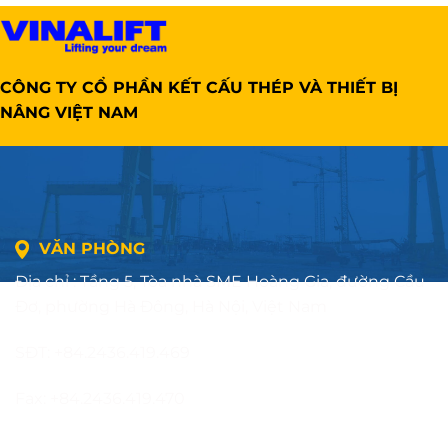
CÔNG TY CỔ PHẦN KẾT CẤU THÉP VÀ THIẾT BỊ
NÂNG VIỆT NAM
VĂN PHÒNG
Địa chỉ : Tầng 5, Tòa nhà SME Hoàng Gia, đường Cầu
Đơ, phường Hà Đông, Hà Nội, Việt Nam
SĐT: +84.2436.419.469
Fax: +84.2436.419.470