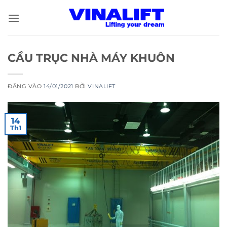
Bỏ
qua
nội
dung
CẦU TRỤC NHÀ MÁY KHUÔN
ĐĂNG VÀO
14/01/2021
BỞI
VINALIFT
14
Th1