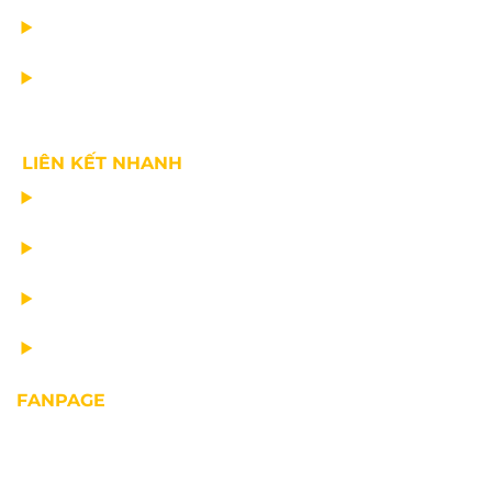
TIN CÔNG TY
VỀ CHÚNG TÔI
LIÊN KẾT NHANH
CHẾ TẠO THIẾT BỊ NÂNG
TƯ VẤN THIẾT KẾ
VẬN CHUYỂN VÀ LẮP ĐẶT
BẢO DƯỠNG THIẾT BỊ NÂNG
FANPAGE