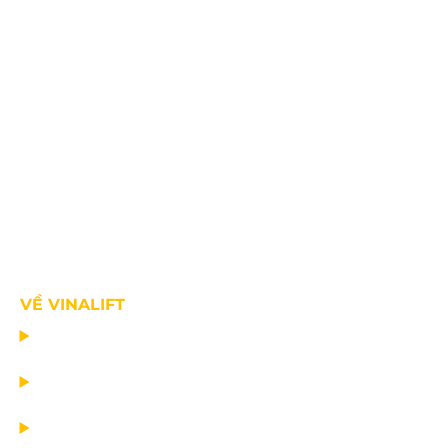
VỀ VINALIFT
TRANG CHỦ
DỰ ÁN
DỊCH VỤ