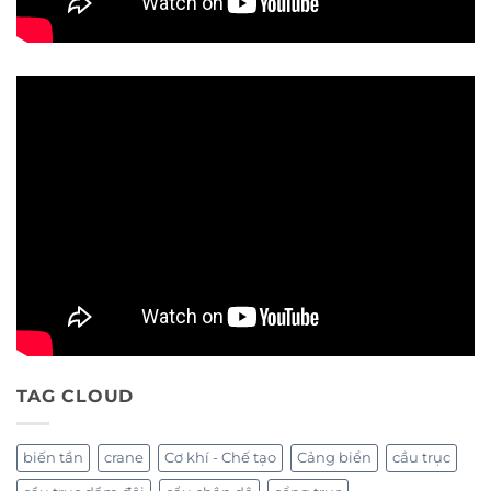
TAG CLOUD
biến tần
crane
Cơ khí - Chế tạo
Cảng biển
cầu trục