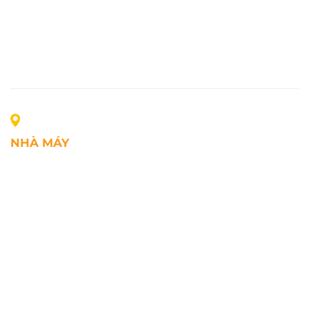
NHÀ MÁY
Địa chỉ: Lô A1, Khu công nghiệp Phúc Điền, xã Mao
Điền, Thành phố Hải Phòng, Việt Nam
SĐT: +84.2203.545.002
Fax: +84.2203.545.002