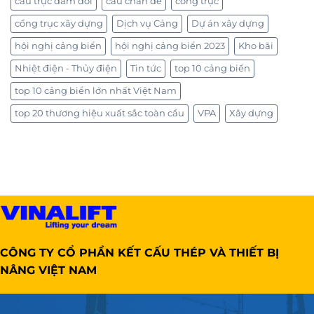
cầu trục dầm đôi
cẩu chân dê
cổng trục
cổng trục xây dựng
Dịch vụ Cảng
Dự án xây dựng
hội nghị cảng biển
hội nghị cảng biển 2023
Kho bãi
Nhiệt điện - Thủy điện
Tin tức
top 10 cảng biển
top 10 cảng biển lớn nhất Việt Nam
top 20 thương hiệu xuất sắc toàn cầu
VPA
Xây dựng
CÔNG TY CỔ PHẦN KẾT CẤU THÉP VÀ THIẾT BỊ
NÂNG VIỆT NAM