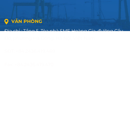
VĂN PHÒNG
Địa chỉ : Tầng 5, Tòa nhà SME Hoàng Gia, đường Cầu
Đơ, phường Hà Đông, Hà Nội, Việt Nam
SĐT: +84.2436.419.469
Fax: +84.2436.419.470