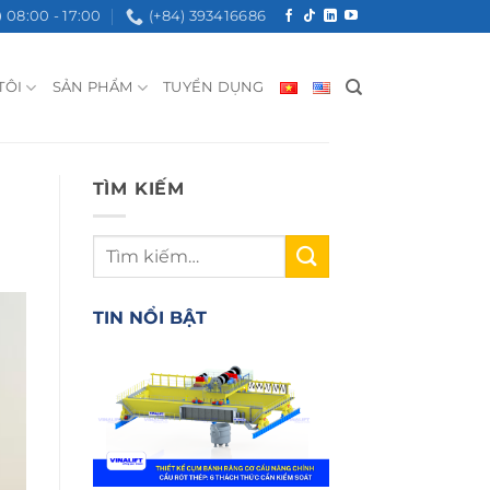
08:00 - 17:00
(+84) 393416686
TÔI
SẢN PHẨM
TUYỂN DỤNG
TÌM KIẾM
TIN NỔI BẬT