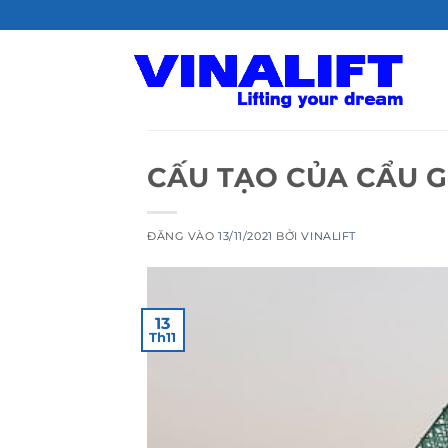
Bỏ
qua
nội
dung
CẤU TẠO CỦA CẨU G
ĐĂNG VÀO
13/11/2021
BỞI
VINALIFT
13
Th11