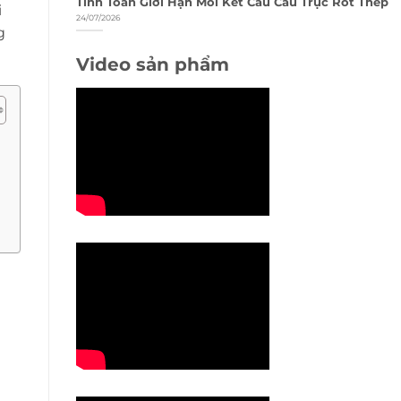
Tính Toán Giới Hạn Mỏi Kết Cấu Cầu Trục Rót Thép
i
24/07/2026
g
Video sản phẩm