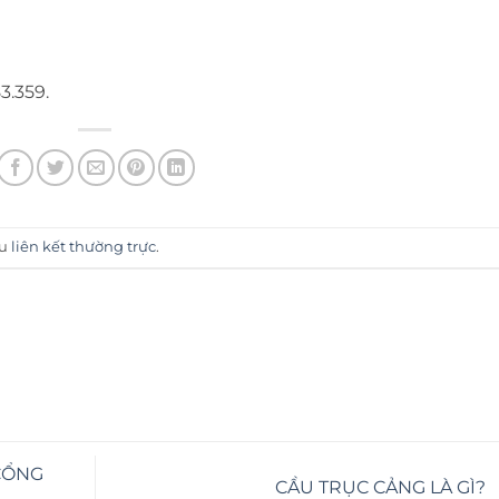
3.359.
ấu
liên kết thường trực
.
 CỔNG
CẦU TRỤC CẢNG LÀ GÌ?