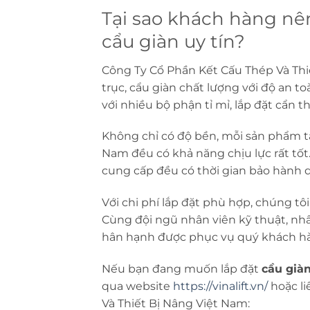
Tại sao khách hàng nê
cẩu giàn uy tín?
Công Ty Cổ Phần Kết Cấu Thép Và Thiế
trục, cẩu giàn chất lượng với độ an t
với nhiều bộ phận tỉ mỉ, lắp đặt cẩn 
Không chỉ có độ bền, mỗi sản phẩm tạ
Nam đều có khả năng chịu lực rất tố
cung cấp đều có thời gian bảo hành dà
Với chi phí lắp đặt phù hợp, chúng t
Cùng đội ngũ nhân viên kỹ thuật, n
hân hạnh được phục vụ quý khách hàn
Nếu bạn đang muốn lắp đặt
cầu giàn
qua website
https://vinalift.vn/
hoặc li
Và Thiết Bị Nâng Việt Nam: