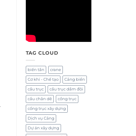
TAG CLOUD
biến tần
crane
Cơ khí - Chế tạo
Cảng biển
cầu trục
cầu trục dầm đôi
cẩu chân dê
cổng trục
.
cổng trục xây dựng
Dịch vụ Cảng
Dự án xây dựng