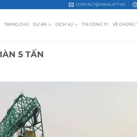
CONTACT@VINALIFT.VN
TRANG CHỦ
DỰ ÁN
DỊCH VỤ
TIN CÔNG TY
VỀ CHÚNG 
IÀN 5 TẤN