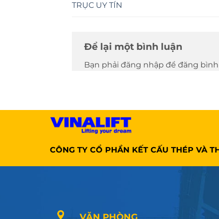
TRỤC UY TÍN
Để lại một bình luận
Bạn phải đăng nhập để đăng bình 
CÔNG TY CỔ PHẦN KẾT CẤU THÉP VÀ TH
VĂN PHÒNG