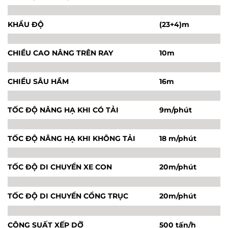
KHẨU ĐỘ
(23+4)m
CHIỀU CAO NÂNG TRÊN RAY
10m
CHIỀU SÂU HẦM
16m
TỐC ĐỘ NÂNG HẠ KHI CÓ TẢI
9m/phút
TỐC ĐỘ NÂNG HẠ KHI KHÔNG TẢI
18 m/phút
TỐC ĐỘ DI CHUYỂN XE CON
20m/phút
TỐC ĐỘ DI CHUYỂN CỔNG TRỤC
20m/phút
CÔNG SUẤT XẾP DỠ
500 tấn/h