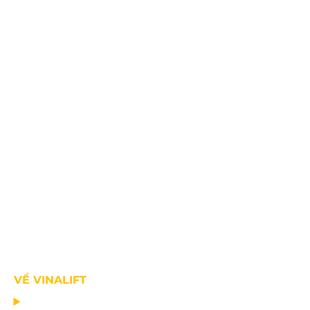
Fax: +84.2203.545.002
VỀ VINALIFT
TRANG CHỦ