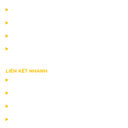
DỰ ÁN
DỊCH VỤ
TIN CÔNG TY
VỀ CHÚNG TÔI
LIÊN KẾT NHANH
CHẾ TẠO THIẾT BỊ NÂNG
TƯ VẤN THIẾT KẾ
VẬN CHUYỂN VÀ LẮP ĐẶT
BẢO DƯỠNG THIẾT BỊ NÂNG