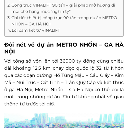
Cổng trục VINALIFT 90 tấn – giải pháp mở hướng đi
mới cho hạng mục “nghìn tỷ”
Chi tiết thiết bị cổng trục 90 tấn trong dự án METRO
NHỔN – GA HÀ NỘI
Lời cam kết từ VINALIFT
Đôi nét về dự án METRO NHỔN – GA HÀ
NỘI
Với tổng số vốn lên tới 36000 tỷ đồng cùng chiều
dài khoảng 12,5 km chạy dọc quốc lộ 32 từ Nhổn
qua các đoạn đường Hồ Tùng Mậu – Cầu Giấy – Kim
Mã – Núi Trúc – Cát Linh – Trần Quý Cáp và kết thúc
ở ga Hà Nội, Metro Nhổn – Ga Hà Nội có thể coi là
một trong những dự án đầu tư khủng nhất về giao
thông từ trước tới giờ.