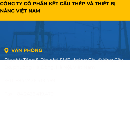
CÔNG TY CỔ PHẦN KẾT CẤU THÉP VÀ THIẾT BỊ
NÂNG VIỆT NAM
VĂN PHÒNG
Địa chỉ : Tầng 5, Tòa nhà SME Hoàng Gia, đường Cầu
Đơ, phường Hà Đông, Hà Nội, Việt Nam
SĐT: +84.2436.419.469
Fax: +84.2436.419.470