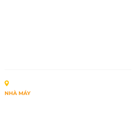
NHÀ MÁY
Địa chỉ: Lô A1, Khu công nghiệp Phúc Điền, xã Mao
Điền, Thành phố Hải Phòng, Việt Nam
SĐT: +84.2203.545.002