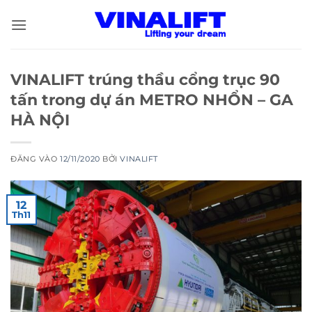
Bỏ
qua
nội
dung
VINALIFT trúng thầu cổng trục 90
tấn trong dự án METRO NHỔN – GA
HÀ NỘI
ĐĂNG VÀO
12/11/2020
BỞI
VINALIFT
12
Th11