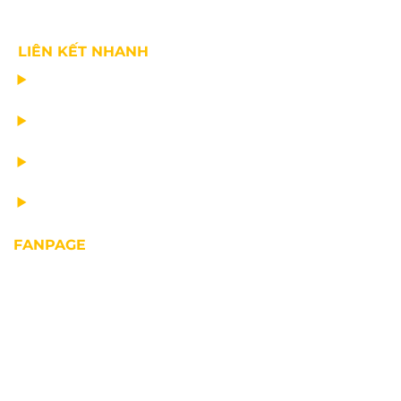
LIÊN KẾT NHANH
CHẾ TẠO THIẾT BỊ NÂNG
TƯ VẤN THIẾT KẾ
VẬN CHUYỂN VÀ LẮP ĐẶT
BẢO DƯỠNG THIẾT BỊ NÂNG
FANPAGE