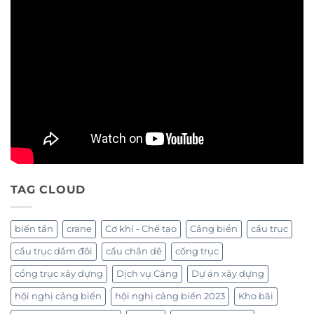
TAG CLOUD
biến tần
crane
Cơ khí - Chế tạo
Cảng biển
cầu trục
cầu trục dầm đôi
cẩu chân dê
cổng trục
cổng trục xây dựng
Dịch vụ Cảng
Dự án xây dựng
hội nghị cảng biển
hội nghị cảng biển 2023
Kho bãi