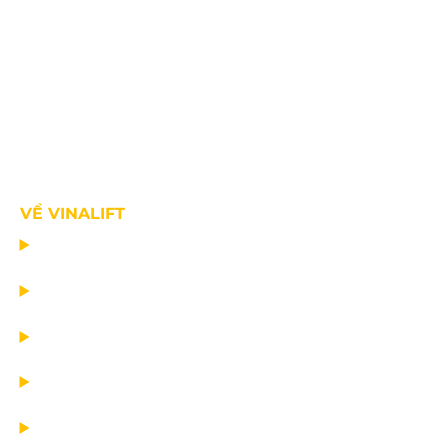
VỀ VINALIFT
TRANG CHỦ
DỰ ÁN
DỊCH VỤ
TIN CÔNG TY
VỀ CHÚNG TÔI