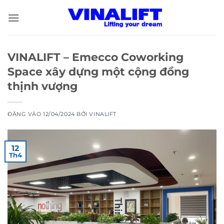
Bỏ
qua
nội
dung
VINALIFT – Emecco Coworking
Space xây dựng một cộng đồng
thịnh vượng
ĐĂNG VÀO
12/04/2024
BỞI
VINALIFT
12
Th4