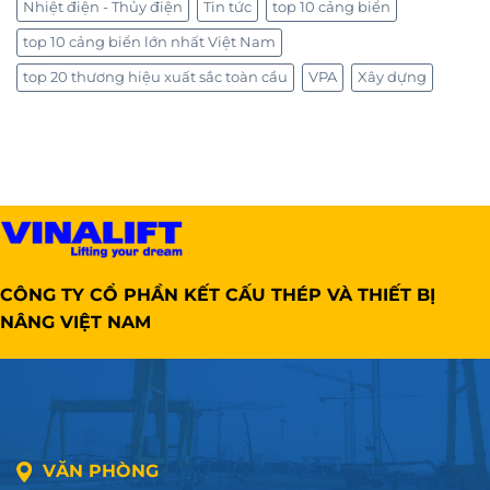
Nhiệt điện - Thủy điện
Tin tức
top 10 cảng biển
top 10 cảng biển lớn nhất Việt Nam
top 20 thương hiệu xuất sắc toàn cầu
VPA
Xây dựng
CÔNG TY CỔ PHẦN KẾT CẤU THÉP VÀ THIẾT BỊ
NÂNG VIỆT NAM
VĂN PHÒNG