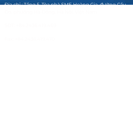
Địa chỉ : Tầng 5, Tòa nhà SME Hoàng Gia, đường Cầu
Đơ, phường Hà Đông, Hà Nội, Việt Nam
SĐT: +84.2436.419.469
Fax: +84.2436.419.470