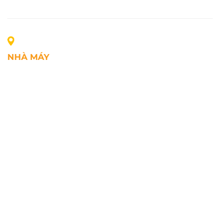
NHÀ MÁY
Địa chỉ: Lô A1, Khu công nghiệp Phúc Điền, xã Mao
Điền, Thành phố Hải Phòng, Việt Nam
SĐT: +84.2203.545.002
Fax: +84.2203.545.002