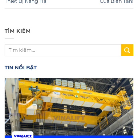
Thiết Bị Nâng Hạ
Của Biến Tần!
TÌM KIẾM
TIN NỔI BẬT