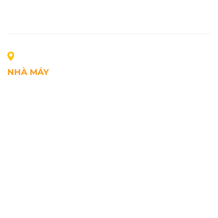
NHÀ MÁY
Địa chỉ: Lô A1, Khu công nghiệp Phúc Điền, xã Mao
Điền, Thành phố Hải Phòng, Việt Nam
SĐT: +84.2203.545.002
Fax: +84.2203.545.002