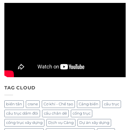
TAG CLOUD
biến tần
crane
Cơ khí - Chế tạo
Cảng biển
cầu trục
cầu trục dầm đôi
cẩu chân dê
cổng trục
cổng trục xây dựng
Dịch vụ Cảng
Dự án xây dựng