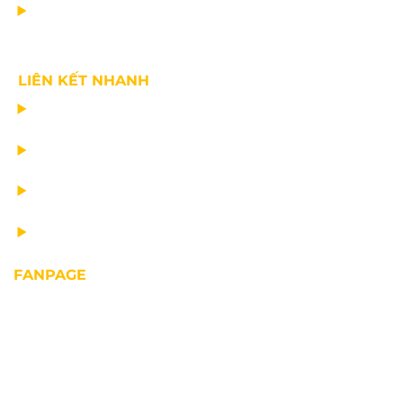
VỀ CHÚNG TÔI
LIÊN KẾT NHANH
CHẾ TẠO THIẾT BỊ NÂNG
TƯ VẤN THIẾT KẾ
VẬN CHUYỂN VÀ LẮP ĐẶT
BẢO DƯỠNG THIẾT BỊ NÂNG
FANPAGE