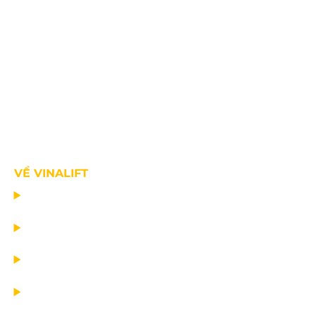
VỀ VINALIFT
TRANG CHỦ
DỰ ÁN
DỊCH VỤ
TIN CÔNG TY