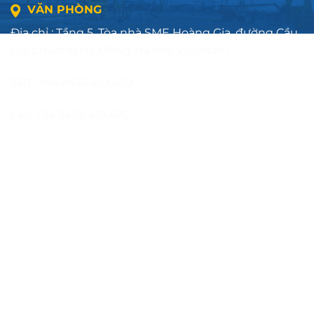
VĂN PHÒNG
Địa chỉ : Tầng 5, Tòa nhà SME Hoàng Gia, đường Cầu
Đơ, phường Hà Đông, Hà Nội, Việt Nam
SĐT: +84.2436.419.469
Fax: +84.2436.419.470