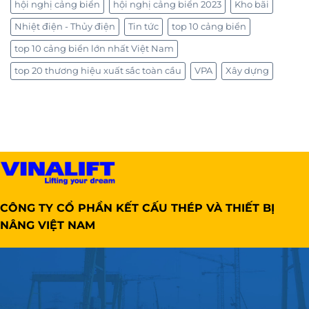
hội nghị cảng biển
hội nghị cảng biển 2023
Kho bãi
Nhiệt điện - Thủy điện
Tin tức
top 10 cảng biển
top 10 cảng biển lớn nhất Việt Nam
top 20 thương hiệu xuất sắc toàn cầu
VPA
Xây dựng
CÔNG TY CỔ PHẦN KẾT CẤU THÉP VÀ THIẾT BỊ
NÂNG VIỆT NAM