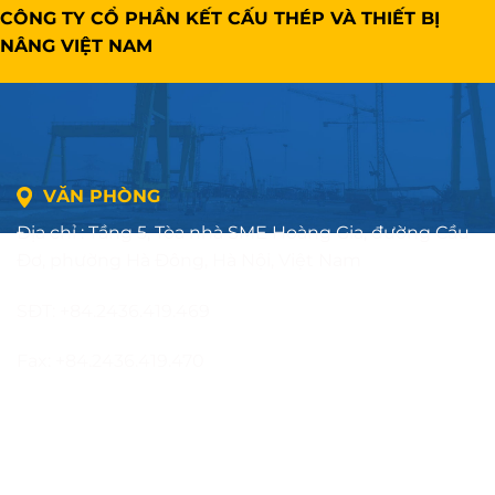
CÔNG TY CỔ PHẦN KẾT CẤU THÉP VÀ THIẾT BỊ
NÂNG VIỆT NAM
VĂN PHÒNG
Địa chỉ : Tầng 5, Tòa nhà SME Hoàng Gia, đường Cầu
Đơ, phường Hà Đông, Hà Nội, Việt Nam
SĐT: +84.2436.419.469
Fax: +84.2436.419.470