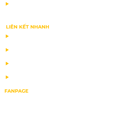
VỀ CHÚNG TÔI
LIÊN KẾT NHANH
CHẾ TẠO THIẾT BỊ NÂNG
TƯ VẤN THIẾT KẾ
VẬN CHUYỂN VÀ LẮP ĐẶT
BẢO DƯỠNG THIẾT BỊ NÂNG
FANPAGE