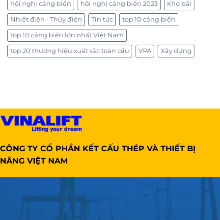
hội nghị cảng biển
hội nghị cảng biển 2023
Kho bãi
Nhiệt điện - Thủy điện
Tin tức
top 10 cảng biển
top 10 cảng biển lớn nhất Việt Nam
top 20 thương hiệu xuất sắc toàn cầu
VPA
Xây dựng
CÔNG TY CỔ PHẦN KẾT CẤU THÉP VÀ THIẾT BỊ
NÂNG VIỆT NAM