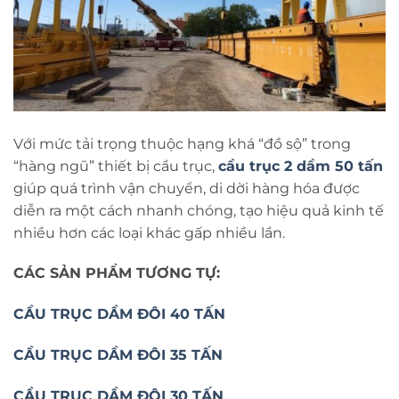
Với mức tải trọng thuộc hạng khá “đồ sộ” trong
“hàng ngũ” thiết bị cầu trục,
cầu trục 2 dầm 50 tấn
giúp quá trình vận chuyển, di dời hàng hóa được
diễn ra một cách nhanh chóng, tạo hiệu quả kinh tế
nhiều hơn các loại khác gấp nhiều lần.
CÁC SẢN PHẨM TƯƠNG TỰ:
CẦU TRỤC DẦM ĐÔI 40 TẤN
CẦU TRỤC DẦM ĐÔI 35 TẤN
CẦU TRỤC DẦM ĐÔI 30 TẤN