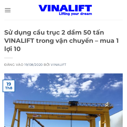
Bỏ
qua
nội
dung
Sử dụng cầu trục 2 dầm 50 tấn
VINALIFT trong vận chuyển – mua 1
lợi 10
ĐĂNG VÀO
19/08/2020
BỞI
VINALIFT
19
Th8