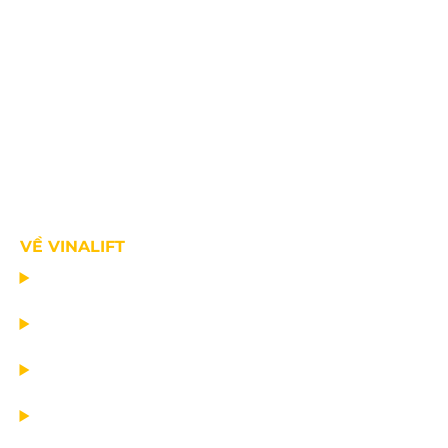
VỀ VINALIFT
TRANG CHỦ
DỰ ÁN
DỊCH VỤ
TIN CÔNG TY