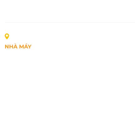
NHÀ MÁY
Địa chỉ: Lô A1, Khu công nghiệp Phúc Điền, xã Mao
Điền, Thành phố Hải Phòng, Việt Nam
SĐT: +84.2203.545.002
Fax: +84.2203.545.002