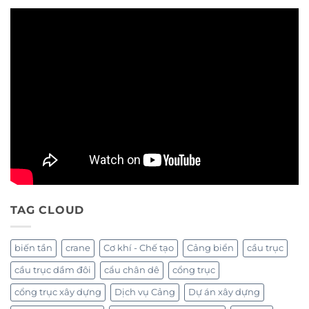
TAG CLOUD
biến tần
crane
Cơ khí - Chế tạo
Cảng biển
cầu trục
cầu trục dầm đôi
cẩu chân dê
cổng trục
cổng trục xây dựng
Dịch vụ Cảng
Dự án xây dựng