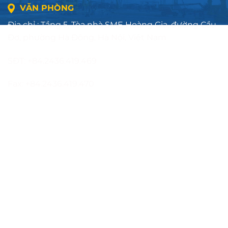
VĂN PHÒNG
Địa chỉ : Tầng 5, Tòa nhà SME Hoàng Gia, đường Cầu
Đơ, phường Hà Đông, Hà Nội, Việt Nam
SĐT: +84.2436.419.469
Fax: +84.2436.419.470