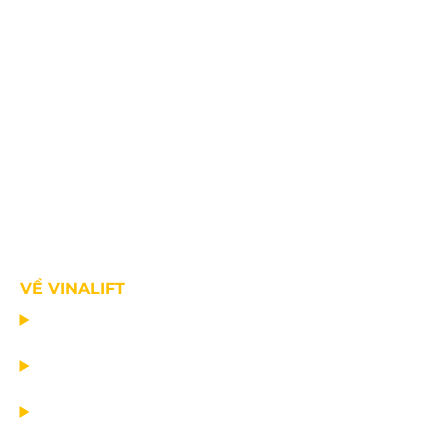
VỀ VINALIFT
TRANG CHỦ
DỰ ÁN
DỊCH VỤ