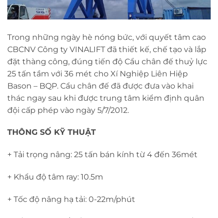
Trong những ngày hè nóng bức, với quyết tâm cao
CBCNV Công ty VINALIFT đã thiết kế, chế tạo và lắp
đặt thàng công, đúng tiến độ Cẩu chân đế thuỷ lực
25 tấn tầm với 36 mét cho Xí Nghiệp Liên Hiệp
Bason – BQP. Cẩu chân đế đã được đưa vào khai
thác ngay sau khi được trung tâm kiểm định quân
đội cấp phép vào ngày 5/7/2012.
THÔNG SỐ KỸ THUẬT
+ Tải trọng nâng: 25 tấn bán kính từ 4 đến 36mét
+ Khẩu độ tâm ray: 10.5m
+ Tốc độ nâng hạ tải: 0-22m/phút