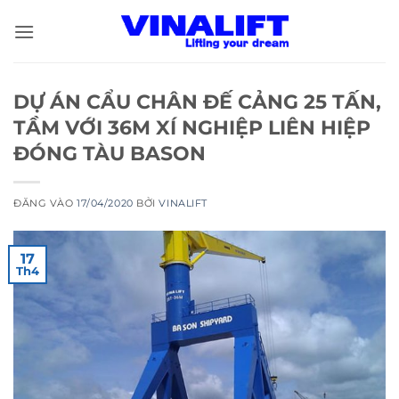
Bỏ
qua
nội
dung
DỰ ÁN CẨU CHÂN ĐẾ CẢNG 25 TẤN,
TẦM VỚI 36M XÍ NGHIỆP LIÊN HIỆP
ĐÓNG TÀU BASON
ĐĂNG VÀO
17/04/2020
BỞI
VINALIFT
17
Th4