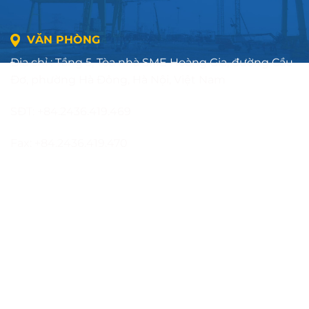
VĂN PHÒNG
Địa chỉ : Tầng 5, Tòa nhà SME Hoàng Gia, đường Cầu
Đơ, phường Hà Đông, Hà Nội, Việt Nam
SĐT: +84.2436.419.469
Fax: +84.2436.419.470