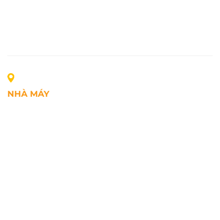
NHÀ MÁY
Địa chỉ: Lô A1, Khu công nghiệp Phúc Điền, xã Mao
Điền, Thành phố Hải Phòng, Việt Nam
SĐT: +84.2203.545.002
Fax: +84.2203.545.002