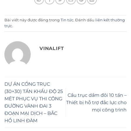
Bài viết này được đăng trong
Tin tức
. Đánh dấu
liên kết thường
trực
.
VINALIFT
DỰ ÁN CỔNG TRỤC
(30+30) TẤN KHẨU ĐỘ 25
Cầu trục dầm đôi 10 tấn –
MÉT PHỤC VỤ THI CÔNG
Thiết bị hỗ trợ đắc lực cho
ĐƯỜNG VÀNH ĐAI 3
mọi công trình
ĐOẠN MẠI DỊCH – BẮC
HỒ LINH ĐÀM