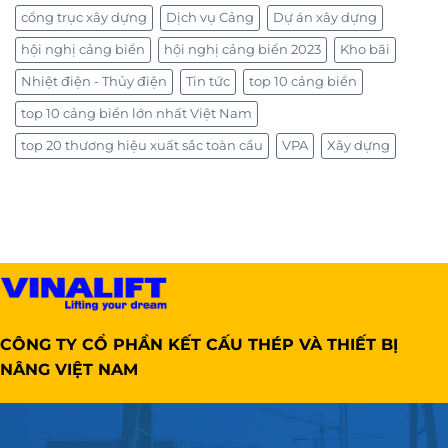
cổng trục xây dựng
Dịch vụ Cảng
Dự án xây dựng
hội nghị cảng biển
hội nghị cảng biển 2023
Kho bãi
Nhiệt điện - Thủy điện
Tin tức
top 10 cảng biển
top 10 cảng biển lớn nhất Việt Nam
top 20 thương hiệu xuất sắc toàn cầu
VPA
Xây dựng
CÔNG TY CỔ PHẦN KẾT CẤU THÉP VÀ THIẾT BỊ
NÂNG VIỆT NAM