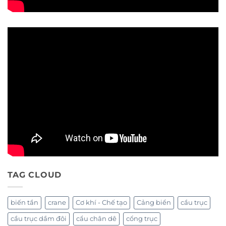
TAG CLOUD
biến tần
crane
Cơ khí - Chế tạo
Cảng biển
cầu trục
cầu trục dầm đôi
cẩu chân dê
cổng trục