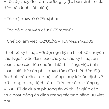
+ Tốc độ thay đổi tầm với 95 giây (từ bán kính tối đa
đến bán kính tối thiểu)
+ Tốc độ quay: 0-0.75m/phút
+ Tốc độ di chuyển cẩu: 0-35m/pnút
+ Chế độ làm việc: Q2/U5/A5 – TCVN4244-2005
Thiết kế kỹ thuật: Với đội ngũ kỹ sư thiết kế chuyên
sâu. Ngoài việc đảm bảo các yêu cầu kỹ thuật an
toàn theo các tiêu chuẩn thiết bị nâng. Việc tính
toán thiết kế còn phải quan tâm đặc biệt đến: Độ
ổn định của cần trục, hệ thống thuỷ lực, ổn định về
đối trọng do đặt lệch tâm… Trên cơ sở đó, Công ty
VINALIFT đã đưa ra phương án kỹ thuật giúp cần
trục hoạt động ổn định mang các tính năng ưu việt
như: