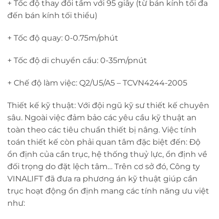
+ Tốc độ thay đổi tầm với 95 giây (từ bán kính tối đa
đến bán kính tối thiểu)
+ Tốc độ quay: 0-0.75m/phút
+ Tốc độ di chuyển cẩu: 0-35m/pnút
+ Chế độ làm việc: Q2/U5/A5 – TCVN4244-2005
Thiết kế kỹ thuật: Với đội ngũ kỹ sư thiết kế chuyên
sâu. Ngoài việc đảm bảo các yêu cầu kỹ thuật an
toàn theo các tiêu chuẩn thiết bị nâng. Việc tính
toán thiết kế còn phải quan tâm đặc biệt đến: Độ
ổn định của cần trục, hệ thống thuỷ lực, ổn định về
đối trọng do đặt lệch tâm… Trên cơ sở đó, Công ty
VINALIFT đã đưa ra phương án kỹ thuật giúp cần
trục hoạt động ổn định mang các tính năng ưu việt
như: