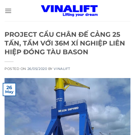
Skip
to
content
PROJECT CẨU CHÂN ĐẾ CẢNG 25
TẤN, TẦM VỚI 36M XÍ NGHIỆP LIÊN
HIỆP ĐÓNG TÀU BASON
POSTED ON
26/05/2020
BY
VINALIFT
26
May