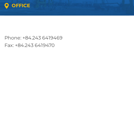
OFFICE
Address: 5th floor, SME Royal Building , Cau Do
Street, Ha Dong Ward, Ha Noi, Vietnam
Phone: +84.243 6419469
Fax: +84.243 6419470