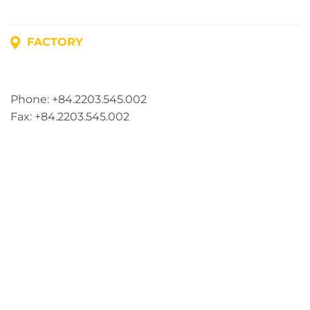
FACTORY
Address: Lot A1, Phuc Dien Industrial Park, Mao Dien
Commune, Hai Phong City, Vietnam
Phone: +84.2203.545.002
Fax: +84.2203.545.002