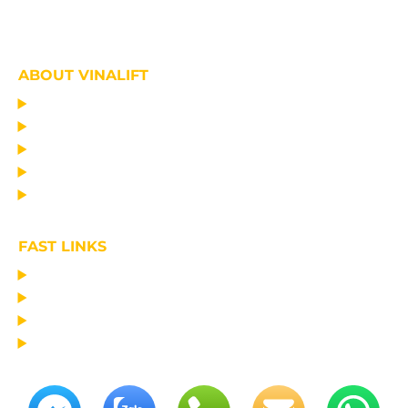
ABOUT VINALIFT
HOME
PROJECT
PRODUCTS
NEWS
ABOUT US
FAST LINKS
MANUFACTURING LIFTING EQUIPMENT
DESIGN CONSULTANCY – OPERATIONAL TRAINING
TRANSPORTATION AND ERECTION
MAINTAIN THE EQUIPMENT