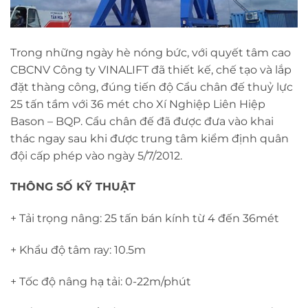
Trong những ngày hè nóng bức, với quyết tâm cao
CBCNV Công ty VINALIFT đã thiết kế, chế tạo và lắp
đặt thàng công, đúng tiến độ Cẩu chân đế thuỷ lực
25 tấn tầm với 36 mét cho Xí Nghiệp Liên Hiệp
Bason – BQP. Cẩu chân đế đã được đưa vào khai
thác ngay sau khi được trung tâm kiểm định quân
đội cấp phép vào ngày 5/7/2012.
THÔNG SỐ KỸ THUẬT
+ Tải trọng nâng: 25 tấn bán kính từ 4 đến 36mét
+ Khẩu độ tâm ray: 10.5m
+ Tốc độ nâng hạ tải: 0-22m/phút