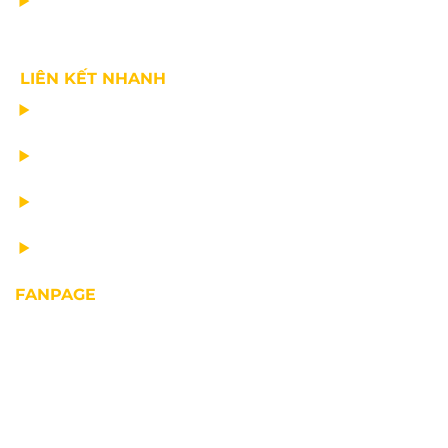
VỀ CHÚNG TÔI
LIÊN KẾT NHANH
CHẾ TẠO THIẾT BỊ NÂNG
TƯ VẤN THIẾT KẾ
VẬN CHUYỂN VÀ LẮP ĐẶT
BẢO DƯỠNG THIẾT BỊ NÂNG
FANPAGE