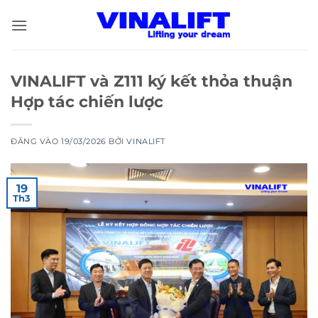
Bỏ
qua
nội
dung
VINALIFT và Z111 ký kết thỏa thuận
Hợp tác chiến lược
ĐĂNG VÀO
19/03/2026
BỞI
VINALIFT
19
Th3