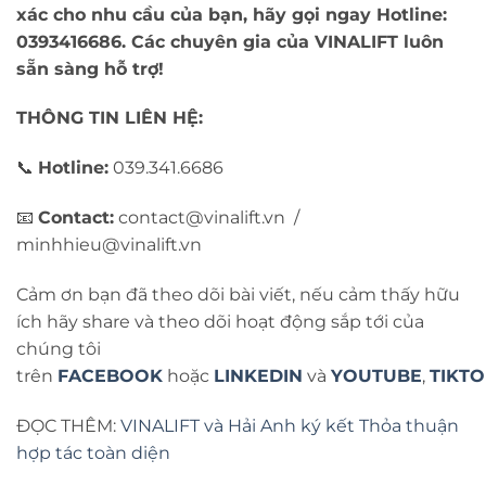
xác cho nhu cầu của bạn, hãy gọi ngay Hotline:
0393416686. Các chuyên gia của VINALIFT luôn
sẵn sàng hỗ trợ!
THÔNG TIN LIÊN HỆ:
📞
Hotline:
039.341.6686
📧
Contact:
contact@vinalift.vn /
minhhieu@vinalift.vn
Cảm ơn bạn đã theo dõi bài viết, nếu cảm thấy hữu
ích hãy share và theo dõi hoạt động sắp tới của
chúng tôi
trên
FACEBOOK
hoặc
LINKEDIN
và
YOUTUBE
,
TIKT
ĐỌC THÊM:
VINALIFT và Hải Anh ký kết Thỏa thuận
hợp tác toàn diện