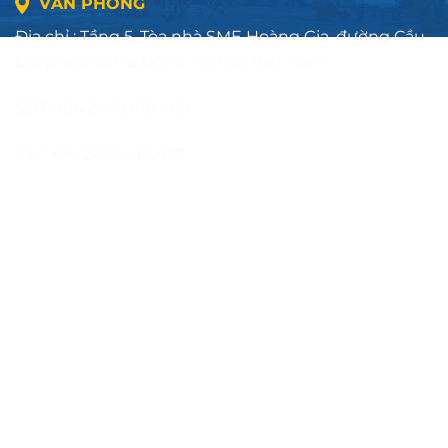
VĂN PHÒNG
Địa chỉ : Tầng 5, Tòa nhà SME Hoàng Gia, đường Cầu
Đơ, phường Hà Đông, Hà Nội, Việt Nam
SĐT: +84.2436.419.469
Fax: +84.2436.419.470