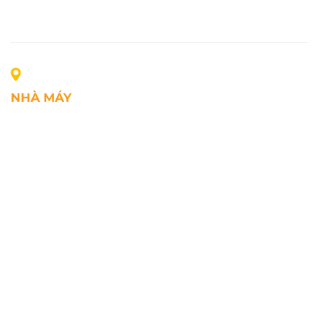
NHÀ MÁY
Địa chỉ: Lô A1, Khu công nghiệp Phúc Điền, xã Mao
Điền, Thành phố Hải Phòng, Việt Nam
SĐT: +84.2203.545.002
Fax: +84.2203.545.002