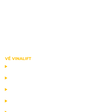
VỀ VINALIFT
TRANG CHỦ
DỰ ÁN
DỊCH VỤ
TIN CÔNG TY