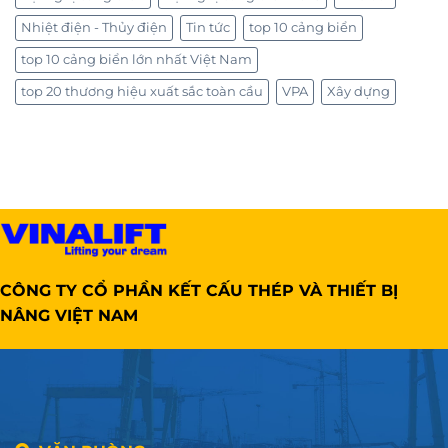
Nhiệt điện - Thủy điện
Tin tức
top 10 cảng biển
top 10 cảng biển lớn nhất Việt Nam
top 20 thương hiệu xuất sắc toàn cầu
VPA
Xây dựng
CÔNG TY CỔ PHẦN KẾT CẤU THÉP VÀ THIẾT BỊ
NÂNG VIỆT NAM