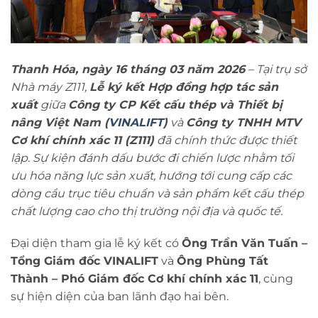
Thanh Hóa, ngày 16 tháng 03 năm 2026
– Tại trụ sở
Nhà máy Z111,
Lễ ký kết Hợp đồng hợp tác sản
xuất
giữa
Công ty CP Kết cấu thép và Thiết bị
nâng Việt Nam (
VINALIFT
)
và
Công ty TNHH MTV
Cơ khí chính xác 11 (Z111)
đã chính thức được thiết
lập. Sự kiện đánh dấu bước đi chiến lược nhằm tối
ưu hóa năng lực sản xuất, hướng tới cung cấp các
dòng cầu trục tiêu chuẩn và sản phẩm kết cấu thép
chất lượng cao cho thị trường nội địa và quốc tế.
Đại diện tham gia lễ ký kết có
Ông Trần Văn Tuấn –
Tổng Giám đốc VINALIFT
và
Ông Phùng Tất
Thành – Phó Giám đốc Cơ khí chính xác 11
, cùng
sự hiện diện của ban lãnh đạo hai bên.