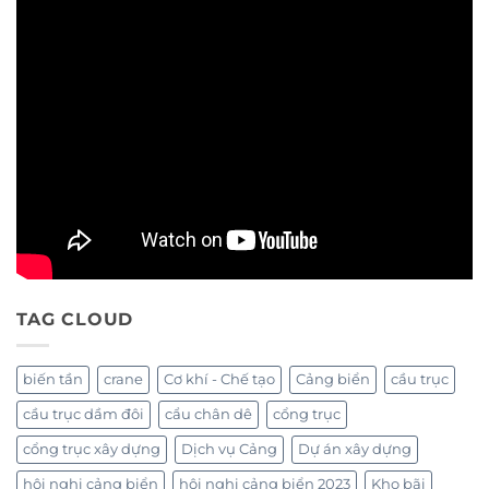
TAG CLOUD
biến tần
crane
Cơ khí - Chế tạo
Cảng biển
cầu trục
cầu trục dầm đôi
cẩu chân dê
cổng trục
cổng trục xây dựng
Dịch vụ Cảng
Dự án xây dựng
hội nghị cảng biển
hội nghị cảng biển 2023
Kho bãi