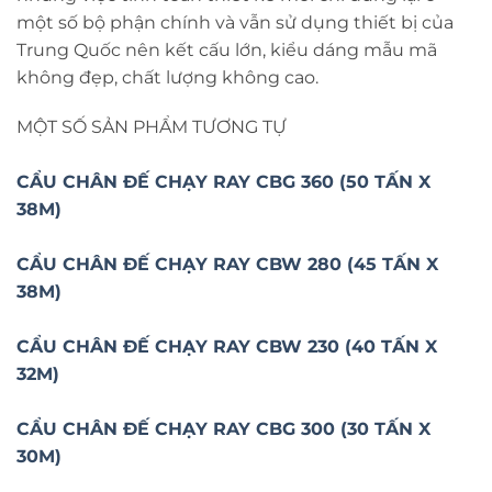
một số bộ phận chính và vẫn sử dụng thiết bị của
Trung Quốc nên kết cấu lớn, kiểu dáng mẫu mã
không đẹp, chất lượng không cao.
MỘT SỐ SẢN PHẨM TƯƠNG TỰ
CẨU CHÂN ĐẾ CHẠY RAY CBG 360 (50 TẤN X
38M)
CẨU CHÂN ĐẾ CHẠY RAY CBW 280 (45 TẤN X
38M)
CẨU CHÂN ĐẾ CHẠY RAY CBW 230 (40 TẤN X
32M)
CẨU CHÂN ĐẾ CHẠY RAY CBG 300 (30 TẤN X
30M)