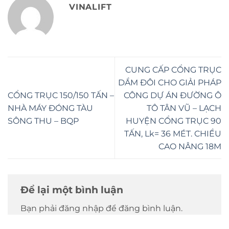
VINALIFT
CUNG CẤP CỔNG TRỤC
DẦM ĐÔI CHO GIẢI PHÁP
CỔNG TRỤC 150/150 TẤN –
CÔNG DỰ ÁN ĐƯỜNG Ô
NHÀ MÁY ĐÓNG TÀU
TÔ TÂN VŨ – LẠCH
SÔNG THU – BQP
HUYỆN CỔNG TRỤC 90
TẤN, Lk= 36 MÉT. CHIỀU
CAO NÂNG 18M
Để lại một bình luận
Bạn phải đăng nhập để đăng bình luận.