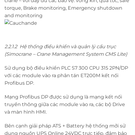
crane – với đầy đủ các bảo vệ: vòng kín, quá tốc, safe
torque, Brake monitoring, Emergency shutdown
and monitoring
2.2.1.2 Hệ thống điều khiển và quản lý cẩu trục
(Simocrane – Crane Management System CMS Lite)
Sử dụng bộ điều khiển PLC S7 300 CPU 315 2PN/DP
với các module vào ra phân tán ET200M kết nối
Profibus DP.
Mạng Profibus DP được sử dụng là mạng kết nối
truyền thông giữa các module vào ra, các bộ Drive
và màn hình HMI.
Bên cạnh giải pháp ATS + Battery hệ thống mởi sử
dụng nguồn UPS Online 24VDC trực tiếp, đảm bảo