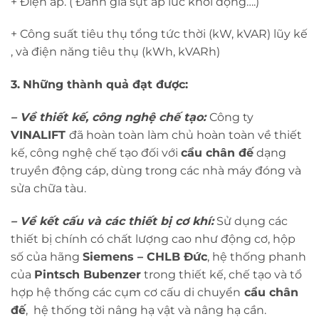
+ Điện áp. ( Đánh giá sụt áp lúc khởi động….)
+ Công suất tiêu thụ tổng tức thời (kW, kVAR) lũy kế
, và điện năng tiêu thụ (kWh, kVARh)
3.
Những thành quả đạt được:
– Về thiết kế, công nghệ chế tạo:
Công ty
VINALIFT
đã hoàn toàn làm chủ hoàn toàn về thiết
kế, công nghệ chế tạo đối với
cẩu chân đế
dạng
truyền động cáp, dùng trong các nhà máy đóng và
sửa chữa tàu.
– Về kết cấu và các thiết bị cơ khí:
Sử dụng các
thiết bị chính có chất lượng cao như động cơ, hộp
số của hãng
Siemens – CHLB Đức
, hệ thống phanh
của
Pintsch Bubenzer
trong thiết kế, chế tạo và tổ
hợp hệ thống các cụm cơ cấu di chuyển
cẩu chân
đế
, hệ thống tời nâng hạ vật và nâng hạ cần.