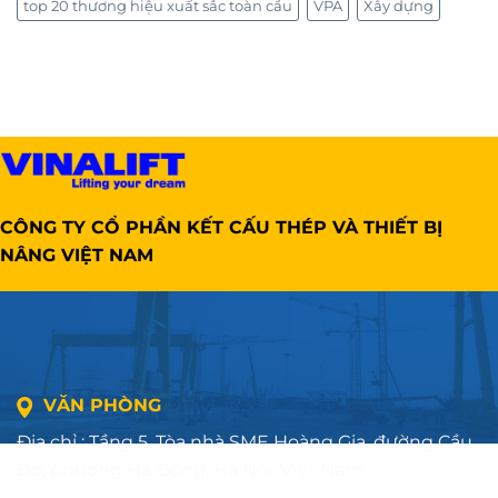
top 20 thương hiệu xuất sắc toàn cầu
VPA
Xây dựng
CÔNG TY CỔ PHẦN KẾT CẤU THÉP VÀ THIẾT BỊ
NÂNG VIỆT NAM
VĂN PHÒNG
Địa chỉ : Tầng 5, Tòa nhà SME Hoàng Gia, đường Cầu
Đơ, phường Hà Đông, Hà Nội, Việt Nam