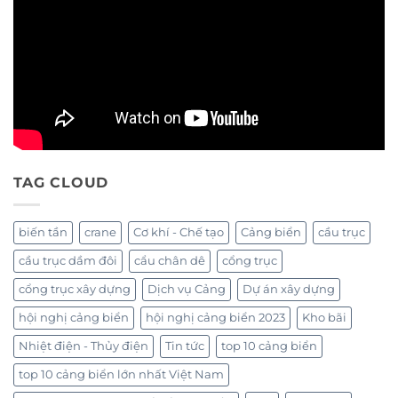
TAG CLOUD
biến tần
crane
Cơ khí - Chế tạo
Cảng biển
cầu trục
cầu trục dầm đôi
cẩu chân dê
cổng trục
cổng trục xây dựng
Dịch vụ Cảng
Dự án xây dựng
hội nghị cảng biển
hội nghị cảng biển 2023
Kho bãi
Nhiệt điện - Thủy điện
Tin tức
top 10 cảng biển
top 10 cảng biển lớn nhất Việt Nam