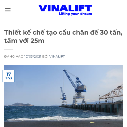
Bỏ
qua
nội
dung
Thiết kế chế tạo cẩu chân đế 30 tấn,
tầm với 25m
ĐĂNG VÀO
17/03/2021
BỞI
VINALIFT
17
Th3