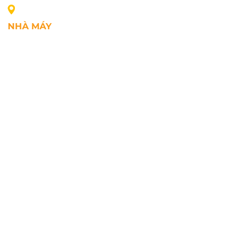
NHÀ MÁY
Địa chỉ: Lô A1, Khu công nghiệp Phúc Điền, xã Mao
Điền, Thành phố Hải Phòng, Việt Nam
SĐT: +84.2203.545.002
Fax: +84.2203.545.002