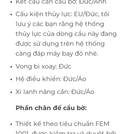
Kết cấu cần cẩu bờ:
Đức/Anh
Cấu kiện thủy lực:
EU/Đức, tôi
lưu ý các bạn rằng hệ thống
thủy lực của dòng cẩu này đang
được sử dụng trên hệ thống
càng đáp máy bay đó nhé.
Vong bi xoay:
Đức
Hệ điều khiển:
Đức/Áo
Xi lanh nâng cần:
Đức/Áo
Phần chân đế cẩu bờ:
Thiết kế theo tiêu chuẩn FEM
1001, được kiểm tra và duyệt bởi