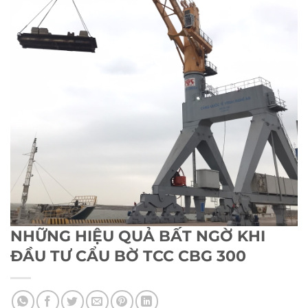
NHỮNG HIỆU QUẢ BẤT NGỜ KHI
ĐẦU TƯ CẨU BỜ TCC CBG 300