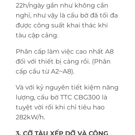
22h/ngày gần như không cần
nghỉ, như vậy là cẩu bờ đã tối đa
được công suất khai thác khi
tàu cập cảng.
Phân cấp làm việc cao nhất A8
đối với thiết bị cảng rồi. (Phân
cấp cẩu từ A2~A8).
Và với kỷ nguyên tiết kiệm năng
lượng, cẩu bờ TTC CBG300 là
tuyệt vời rồi khi chỉ tiêu hao
282kW/h.
3. CỠ TÀU XẾP DỠ VÀ CÔNG