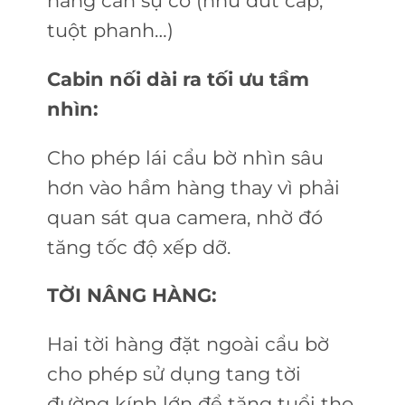
nâng cần sự cố (như đứt cáp,
tuột phanh…)
Cabin nối dài ra tối ưu tầm
nhìn:
Cho phép lái cẩu bờ nhìn sâu
hơn vào hầm hàng thay vì phải
quan sát qua camera, nhờ đó
tăng tốc độ xếp dỡ.
TỜI NÂNG HÀNG:
Hai tời hàng đặt ngoài cẩu bờ
cho phép sử dụng tang tời
đường kính lớn để tăng tuổi thọ