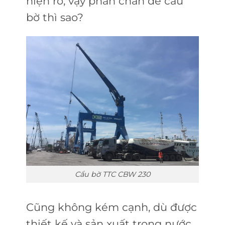
hiện rõ, vậy phần chân đế cẩu
bờ thì sao?
Cẩu bờ TTC CBW 230
Cũng không kém cạnh, dù được
thiết kế và sản xuất trong nước