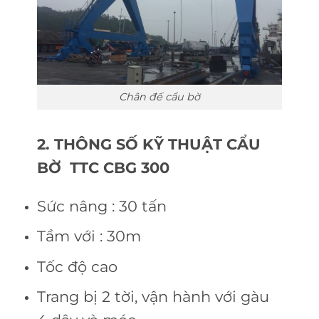
Chân đế cẩu bờ
2. THÔNG SỐ KỸ THUẬT CẨU
BỜ TTC CBG 300
Sức nâng
: 30 tấn
Tầm với
: 30m
Tốc độ cao
Trang bị 2 tời, vận hành với gàu