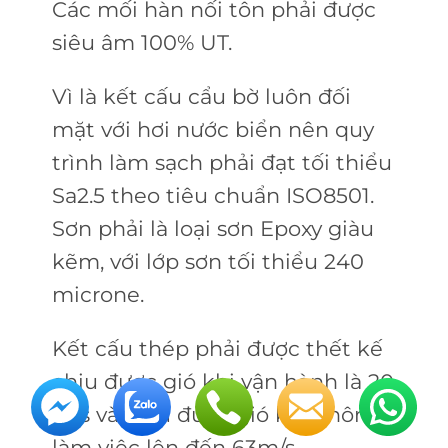
Các mối hàn nối tôn phải được
siêu âm 100% UT.
Vì là kết cấu cẩu bờ luôn đối
mặt với hơi nước biển nên quy
trình làm sạch phải đạt tối thiểu
Sa2.5 theo tiêu chuẩn ISO8501.
Sơn phải là loại sơn Epoxy giàu
kẽm, với lớp sơn tối thiểu 240
microne.
Kết cấu thép phải được thết kế
chịu được gió khi vận hành là 20
m/s và chịu được gió khi không
làm việc lên đến 63m/s.